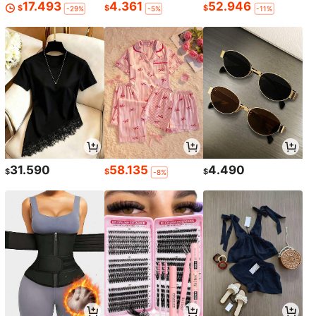
17.493
4.361
52.946
$
$
$
-29%
-5%
-11%
31.590
58.135
4.490
$
$
$
-8%