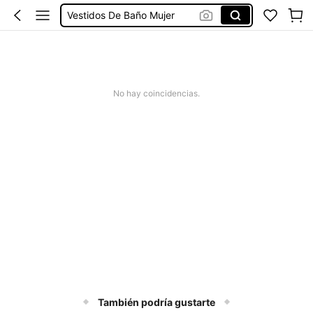
Vestidos De Baño Mujer
Blusas Para Mujer
Ropa Deportiva De Mujer
Vestidos
No hay coincidencias.
También podría gustarte