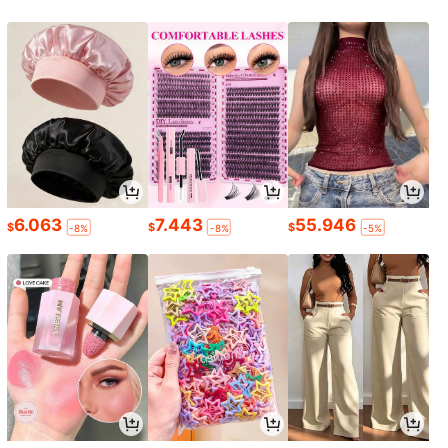
6.063
7.443
55.946
$
$
$
-8%
-8%
-5%