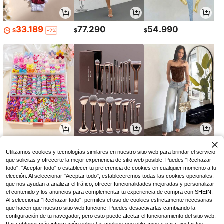
33.189
77.290
54.990
$
$
$
-2%
18.896
29.536
51.127
$
$
$
-5%
-5%
-6%
Utilizamos cookies y tecnologías similares en nuestro sitio web para brindar el servicio
que solicitas y ofrecerte la mejor experiencia de sitio web posible. Puedes "Rechazar
todo", "Aceptar todo" o establecer tu preferencia de cookies en cualquier momento a tu
elección. Al seleccionar "Aceptar todo", estableceremos todas las cookies opcionales,
que nos ayudan a analizar el tráfico, ofrecer funcionalidades mejoradas y personalizar
el contenido y los anuncios para complementar tu experiencia de compra con SHEIN.
Al seleccionar "Rechazar todo", permites el uso de cookies estrictamente necesarias
que hacen que nuestro sitio web funcione. Puedes desactivarlas cambiando la
configuración de tu navegador, pero esto puede afectar el funcionamiento del sitio web.