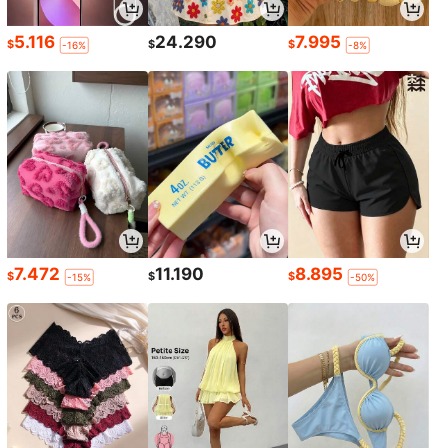
5.116
24.290
7.995
$
$
$
-16%
-8%
7.472
11.190
8.895
$
$
$
-15%
-50%