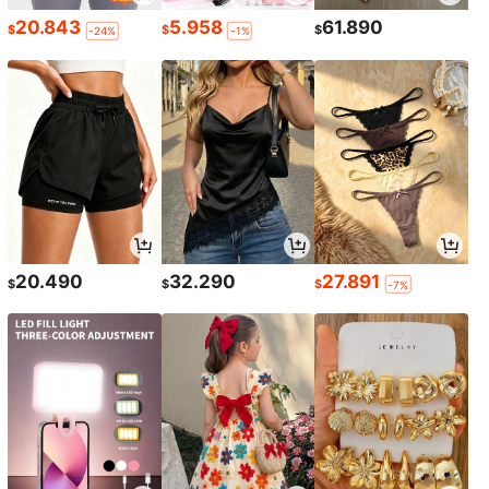
20.843
5.958
61.890
$
$
$
-24%
-1%
20.490
32.290
27.891
$
$
$
-7%