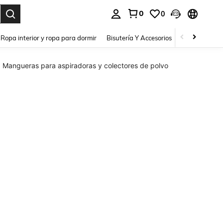
0
0
a. Press Enter to select.
Ropa interior y ropa para dormir
Bisutería Y Accesorios
Zapatos
H
Mangueras para aspiradoras y colectores de polvo