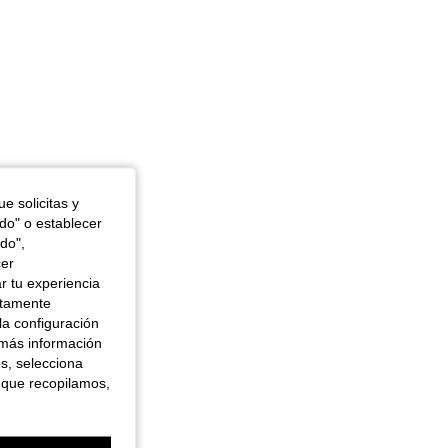
e solicitas y
odo" o establecer
do",
cer
r tu experiencia
ctamente
la configuración
 más información
es, selecciona
 que recopilamos,