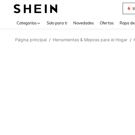
B
Use up 
Categorías
Solo para ti
Novedades
Ofertas
Ropa de
Página principal
Herramientas & Mejoras para el Hogar
/
/