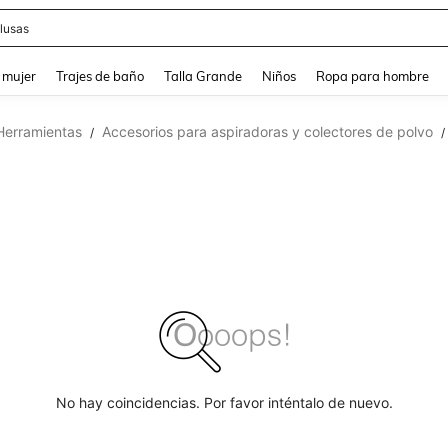
lusas
and down arrow keys to navigate search Búsqueda reciente and Busca y Encuentr
 mujer
Trajes de baño
Talla Grande
Niños
Ropa para hombre
Herramientas
Accesorios para aspiradoras y colectores de polvo
/
/
No hay coincidencias. Por favor inténtalo de nuevo.