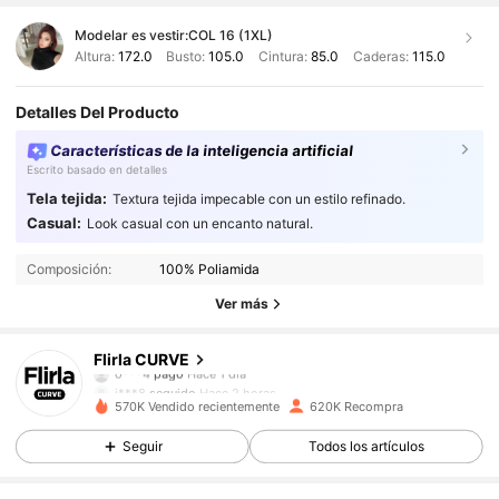
Modelar es vestir:
COL 16 (1XL)
Altura:
172.0
Busto:
105.0
Cintura:
85.0
Caderas:
115.0
Detalles Del Producto
Características de la inteligencia artificial
Escrito basado en detalles
Tela tejida:
Textura tejida impecable con un estilo refinado.
Casual:
Look casual con un encanto natural.
Composición:
100% Poliamida
Ver más
125K Seguidores
4,87
Flirla CURVE
o***4
pagó
Hace 1 día
i***8
seguido
Hace 2 horas
570K Vendido recientemente
620K Recompra
125K Seguidores
4,87
Seguir
Todos los artículos
125K Seguidores
4,87