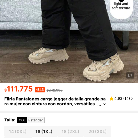
1/7
111.775
-54%
$
$242.990
Flirla Pantalones cargo jogger de talla grande pa
4,92
(
14
)
ra mujer con cintura con cordón, versátiles
para ropa de abrigo de invierno
Talla
:
COL
Estándar
14
(0XL)
16
(1XL)
18
(2XL)
20
(3XL)