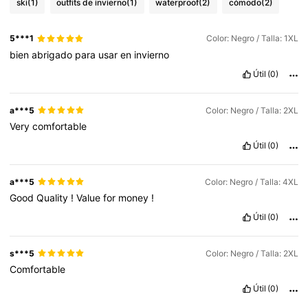
ski
(1)
outfits de invierno
(1)
waterproof
(2)
cómodo
(2)
5***1
Color: Negro / Talla: 1XL
bien
abrigado
para
usar
en
invierno
Útil
(0)
a***5
Color: Negro / Talla: 2XL
Very
comfortable
Útil
(0)
a***5
Color: Negro / Talla: 4XL
Good
Quality
!
Value
for
money
!
Útil
(0)
s***5
Color: Negro / Talla: 2XL
Comfortable
Útil
(0)