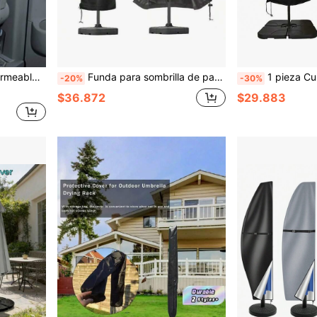
e para el respaldo del asiento, bolsa de almacenamiento de paraguas para viajes
Funda para sombrilla de patio, funda vertical de tela Oxford impermeable 420D con cremallera & cordón, funda para sombrilla exterior resistente al polvo y a los rayos UV para sombrillas de patio rectas de 7'-9', se ajusta hasta 190 cm de altura & 50 cm de diámetro
1 pieza Cubierta de sombra para patio de tela Oxford
-20%
-30%
$36.872
$29.883