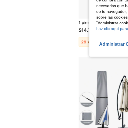
de compra con SH
necesarias que h
de tu navegador, 
sobre las cookies
"Administrar coo
haz clic aquí para
$14.790
29
otros vendedores
Administrar 