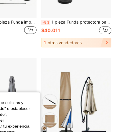
le para sombrilla de jardín tipo banana de 205/265/280cm, sombrilla de jardín en voladizo de color negro con mástil telescópico, apta para sombrillas de exterior, playa y patio
1 pieza Funda protectora para paraguas con poste telescópico, impermeable, a prueba de polvo, a prueba de viento, resistente a los rayos UV, resistente a la nieve, funda plegable para paraguas, 170cm/190cm, adecuada para jardín y patio, paraguas de poste y voladizo de 1.8-3.3m
-8%
$40.011
1
otros vendedores
e solicitas y
odo" o establecer
do",
cer
r tu experiencia