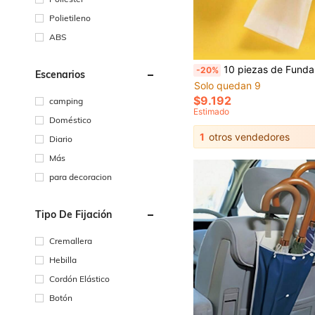
Polietileno
ABS
#6 Más vendidos
10 piezas de Funda plegable para paraguas, Bolsa de transporte para pr
-20%
Escenarios
Solo quedan 9
#6 Más vendidos
#6 Más vendidos
Solo quedan 9
Solo quedan 9
$9.192
camping
#6 Más vendidos
Estimado
Doméstico
Solo quedan 9
1
otros vendedores
Diario
Más
para decoracion
Tipo De Fijación
Cremallera
Hebilla
Cordón Elástico
Botón