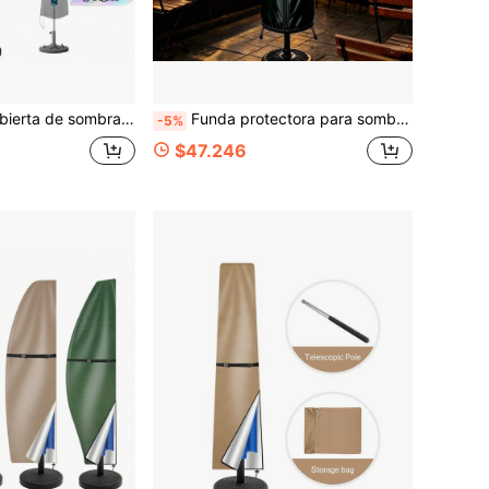
, impermeable, resistente a los rayos UV, cubierta duradera para muebles de exterior
Funda protectora para sombrilla de patio para todo clima, tela Oxford resistente al desgaste e impermeable, funda de almacenamiento a prueba de polvo para sombrilla romana de asientos al aire libre de cafetería, funda protectora para sombrilla de sol de restaurante comercial al aire libre, a prueba de lluvia y sol, funda protectora de almacenamiento para sombrilla de patio y terraza
-5%
$47.246