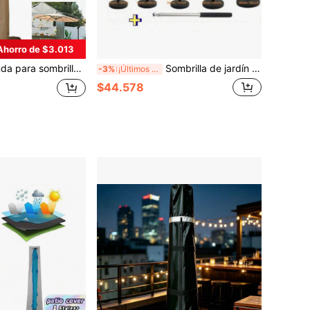
Ahorro de $3.013
d, resistente al agua, a los rayos UV y duradera para muebles de exterior
Sombrilla de jardín grande para exteriores con poste de soporte, hecha de material de poliéster duradero, protección UV, cordón ajustable y hebilla a prueba de viento, adecuada para jardín, patio y áreas de piscina
-3%
¡Últimos 3 días
$44.578