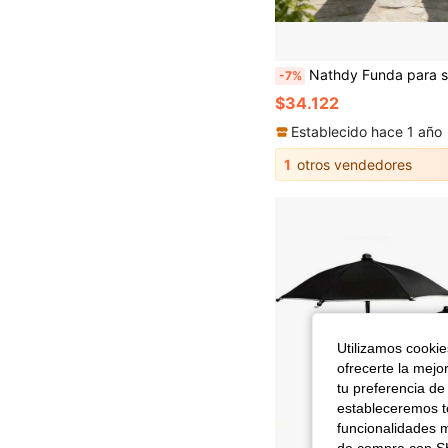
Nathdy Funda para sombrilla de sol 210D negra impermeable con diseño de cremallera, a prueba de polvo, impermeable y resistente a los rayos UV, adecu
-7%
$34.122
Establecido hace 1 año
1
otros vendedores
Utilizamos cookies
ofrecerte la mejo
tu preferencia de
estableceremos to
funcionalidades m