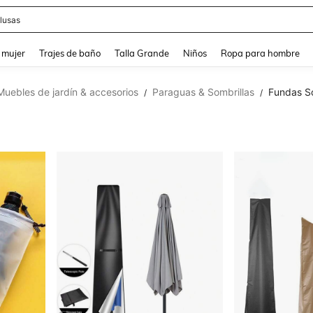
eans
and down arrow keys to navigate search Búsqueda reciente and Busca y Encuentr
 mujer
Trajes de baño
Talla Grande
Niños
Ropa para hombre
Muebles de jardín & accesorios
Paraguas & Sombrillas
Fundas So
/
/