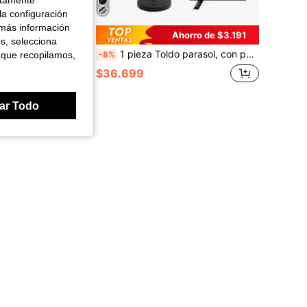
ctamente
la configuración
 más información
Ahorro de $3.191
es, selecciona
mbrilla con lona, con poste retráctil, impermeable, a prueba de polvo, a prueba de viento, a prueba de rayos UV, a prueba de nieve, funda de sombrilla plegable, 170cm/190cm, adecuada para patios de jardín, sombrillas de poste en voladizo de 1.8-3.3m
1 pieza Toldo parasol, con poste extensible, impermeable, a prueba de polvo y viento, con protección UV, plegable, 170cm/190cm, adecuado para jardín, patio, sombrilla de voladizo de 1,8-3,3 metros
 que recopilamos,
-8%
$36.699
ar Todo
ores