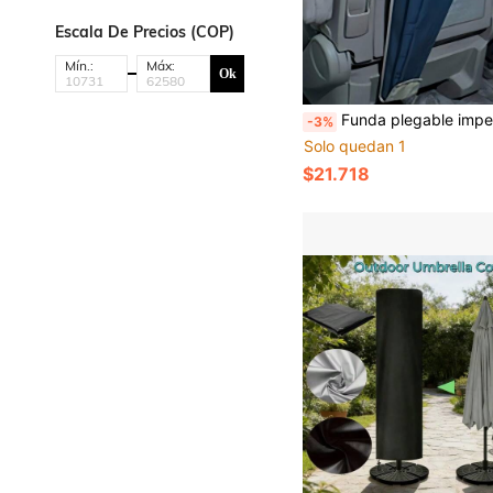
Escala De Precios (COP)
Mín.:
Máx:
Ok
Funda plegable impermeable para paraguas, bolsa de almacenamiento colgante de doble uso para el asiento trasero, bolsa de almacenamiento de paraguas azul - Bolsa portátil para paraguas de coche, bolsa de almacenamiento plegable e impermeabl
-3%
Solo quedan 1
$21.718