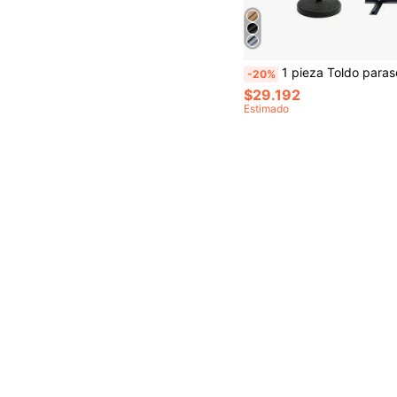
1 pieza Toldo parasol, con poste extensible, impermeable, a prueba de polvo y viento, con protección UV, plegable, 170cm/190cm, adecuado para jar
-20%
$29.192
Estimado