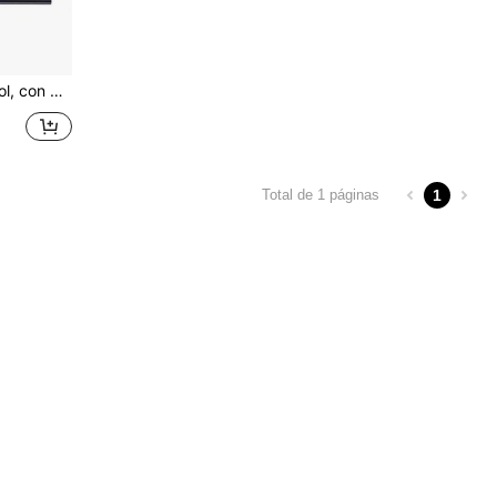
dín, patio, sombrilla de voladizo de 1,8-3,3 metros
1
Total de 1 páginas