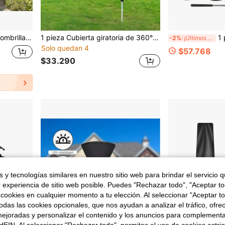
ada para 6 tamaños de sombrillas de sol para exteriores
1 pieza Cubierta giratoria de 360° para tendedero impermeable - Protector de secadora con cremallera resistente a todas las condiciones climáticas y a los rayos UV, accesorio para tendedero y sombrilla de jardín
1 pieza Funda impermeab
-2%
¡Últimos 3 días
Solo quedan 4
$57.768
$33.290
 y tecnologías similares en nuestro sitio web para brindar el servicio qu
r experiencia de sitio web posible. Puedes "Rechazar todo", "Aceptar t
 cookies en cualquier momento a tu elección. Al seleccionar "Aceptar to
das las cookies opcionales, que nos ayudan a analizar el tráfico, ofre
ejoradas y personalizar el contenido y los anuncios para complementa