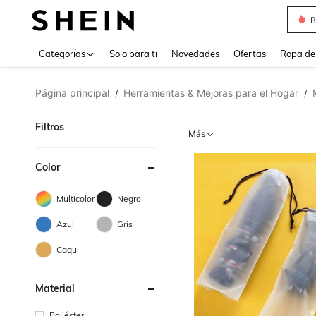
J
Use up 
Categorías
Solo para ti
Novedades
Ofertas
Ropa de
Página principal
Herramientas & Mejoras para el Hogar
/
/
Filtros
Más
Color
Multicolor
Negro
Azul
Gris
Caqui
Material
Poliéster