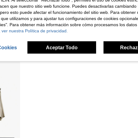
EIN. Al seleccionar "Rechazar todo", permites el uso de cookies estri
acen que nuestro sitio web funcione. Puedes desactivarlas cambiando 
pero esto puede afectar el funcionamiento del sitio web. Para obtener
 que utilizamos y para ajustar tus configuraciones de cookies opcional
1 pieza Parasol plegable para teléfono + 1 pieza Clip - Un mini parasol que puede proteger tu teléfono de la luz solar y la lluvia durante actividades al aire libre, evitar el deslumbramiento y los reflejos al tomar fotos, fácil de usar sin suministro de energía
Cubierta impermeable para calentador de patio de jardín, cubierta para calentador de terraza exterior, cubierta a prueba de polvo 210D 221cm*85cm*48cm
1 pieza Funda protectora para so
kies". Para obtener más información sobre cómo procesamos los datos
-7%
-3%
¡Últimos 3 días
 ver nuestra Política de privacidad.
Solo quedan 6
Solo quedan 3
$36.355
$62.580
Cookies
Aceptar Todo
Rechaz
1
otros vended