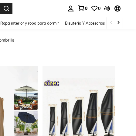
0
0
a. Press Enter to select.
Ropa interior y ropa para dormir
Bisutería Y Accesorios
Zapatos
H
mbrilla