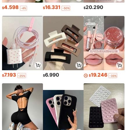
4.598
16.331
20.290
$
$
$
-4%
-50%
7.193
6.990
19.246
$
$
$
-25%
-33%