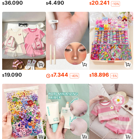
36.090
4.490
20.241
$
$
$
-10%
19.090
7.344
18.896
$
$
$
-40%
-5%