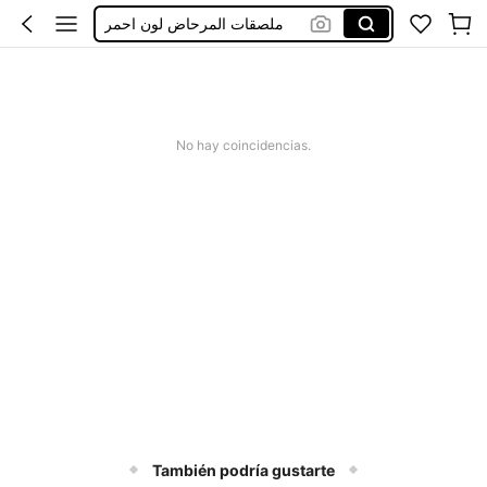
ملصقات المرحاض لون احمر
Pegatunas Para Baño Con Flores Amarillas
ستكرات للحمام والبيكدوش
Calcas Para El Baño
No hay coincidencias.
También podría gustarte