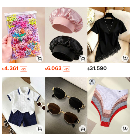
4.361
6.063
31.590
$
$
$
-5%
-8%