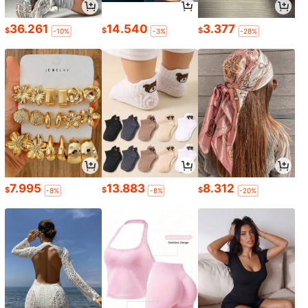
36.261
14.540
3.377
$
$
$
-10%
-3%
-28%
7.995
13.883
8.312
$
$
$
-8%
-8%
-20%