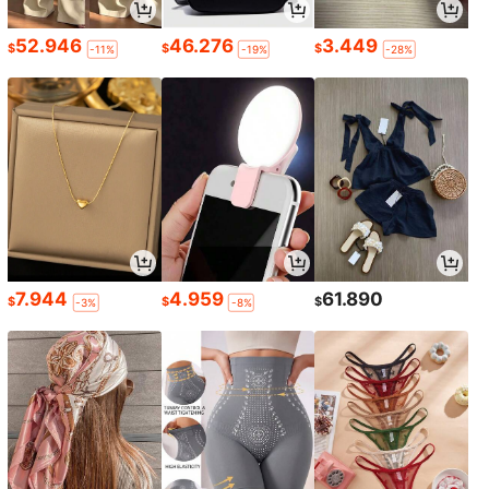
52.946
46.276
3.449
$
$
$
-11%
-19%
-28%
7.944
4.959
61.890
$
$
$
-3%
-8%