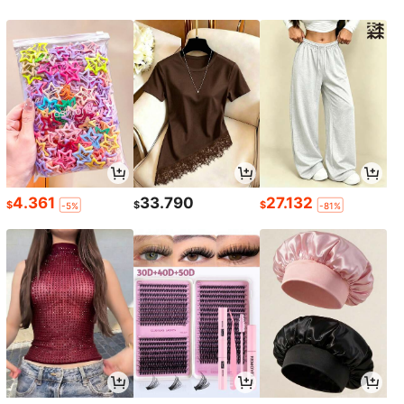
4.361
33.790
27.132
$
$
$
-5%
-81%