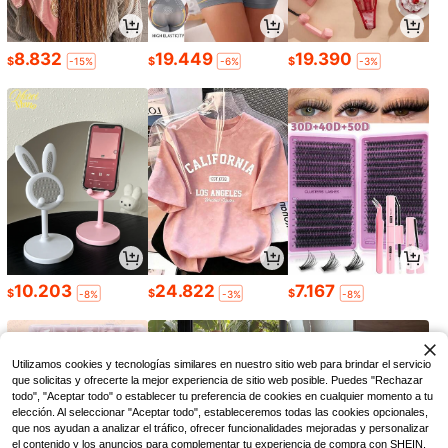
8.832
19.449
19.390
$
$
$
-15%
-6%
-3%
10.203
24.822
7.167
$
$
$
-8%
-3%
-8%
Utilizamos cookies y tecnologías similares en nuestro sitio web para brindar el servicio
que solicitas y ofrecerte la mejor experiencia de sitio web posible. Puedes "Rechazar
todo", "Aceptar todo" o establecer tu preferencia de cookies en cualquier momento a tu
elección. Al seleccionar "Aceptar todo", estableceremos todas las cookies opcionales,
que nos ayudan a analizar el tráfico, ofrecer funcionalidades mejoradas y personalizar
el contenido y los anuncios para complementar tu experiencia de compra con SHEIN.