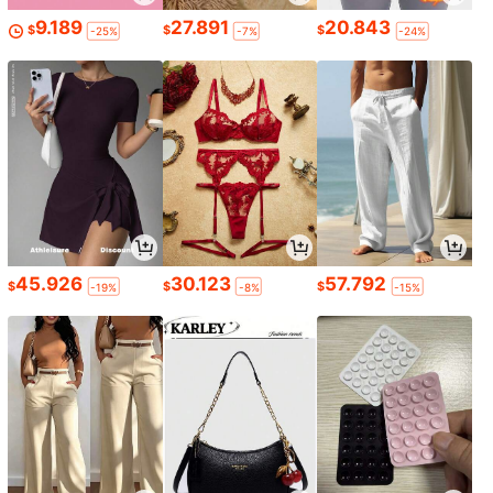
9.189
27.891
20.843
$
$
$
-25%
-7%
-24%
45.926
30.123
57.792
$
$
$
-19%
-8%
-15%