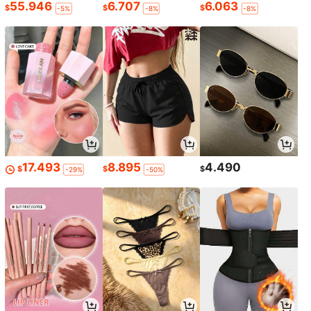
55.946
6.707
6.063
$
$
$
-5%
-8%
-8%
17.493
8.895
4.490
$
$
$
-29%
-50%