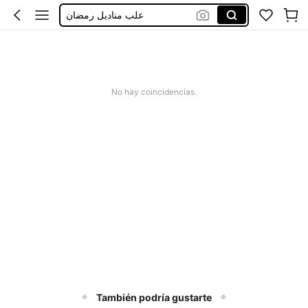
علب مناديل رمضان
ティッシュケース 丸
حامل مناديل مطبخ
علبة مناديل رخام
No hay coincidencias.
قاعدة مناديل مطبخ
También podría gustarte