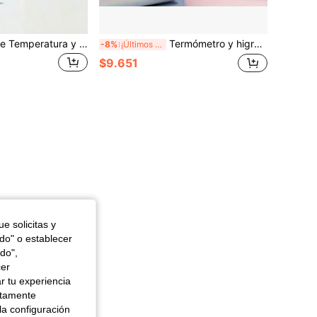
Teckwe Sensor de Temperatura y Humedad Tuya Wifi | Termómetro e Higrómetro, con Control Remoto por App, Compatible con SmartLife, Integración con Asistente Alexa, Retroiluminación de Hogar Inteligente, Material ABS de Escritorio (El cliente debe preparar tres pilas AAA secas por su cuenta.)
Termómetro y higrómetro digital mini, pantalla electrónica, alimentado por batería de botón, material de plástico, apto para interiores y exteriores, sin necesidad de enchufar, batería no recargable
-8%
¡Últimos 3 días
$9.651
e solicitas y
odo" o establecer
do",
cer
r tu experiencia
ctamente
la configuración