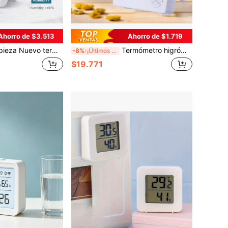
Ahorro de $3.513
Ahorro de $1.719
etro e higrómetro digital LCD con retroiluminación, monitor electrónico de temperatura y humedad interior, estación meteorológica para el hogar
Termómetro higrómetro digital LCD, monitor de temperatura y humedad interior/exterior con reloj, adecuado para el hogar, dormitorio, mascotas, reptiles, plantas, invernadero, sótano (HTC-1)
-8%
¡Últimos 3 días
$19.771