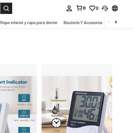
0
0
a. Press Enter to select.
Ropa interior y ropa para dormir
Bisutería Y Accesorios
Zapatos
H