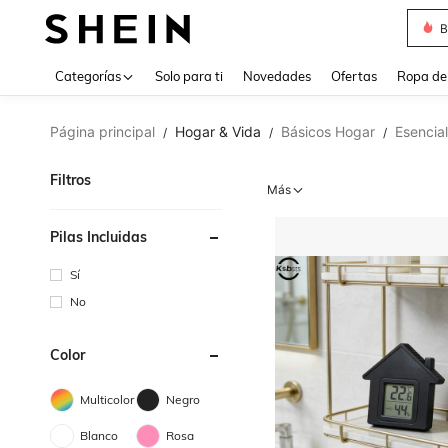
J
Use up 
Categorías
Solo para ti
Novedades
Ofertas
Ropa de
Página principal
Hogar & Vida
Básicos Hogar
Esencia
/
/
/
Filtros
Más
Pilas Incluidas
Sí
No
Color
Multicolor
Negro
Blanco
Rosa