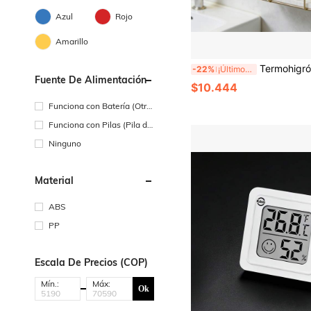
Azul
Rojo
Amarillo
Termohigrómetro con forma de casa en miniatura, medidor de temperatura y humedad interior con indicador 
-22%
¡Últimos 3 días
Fuente De Alimentación
$10.444
Funciona con Batería (Otra
s Baterías)
Funciona con Pilas (Pila de
Botón/Pila de Moneda)
Ninguno
Material
ABS
PP
Escala De Precios (COP)
Mín.:
Máx:
Ok