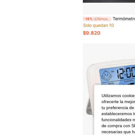
Termómetro y higrómetro digital de alta precisión 2 en 1, conmutable entre Fahrenheit y Celsius (°C/°F) Medidor digital portátil de humedad y temperatura con icono - Termómetro y higrómetro
-16%
¡Últimos 3 días
Solo quedan 10
$9.820
Utilizamos cookies
ofrecerte la mejo
tu preferencia de
estableceremos to
funcionalidades m
de compra con SH
necesarias que h