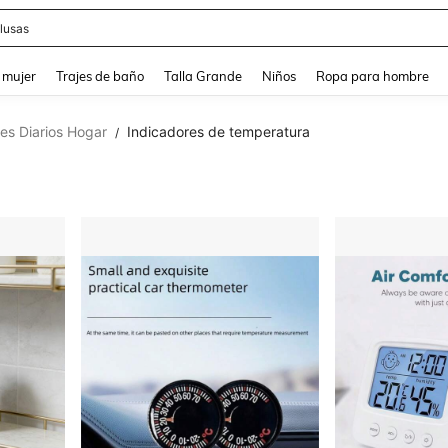
eans
and down arrow keys to navigate search Búsqueda reciente and Busca y Encuentr
 mujer
Trajes de baño
Talla Grande
Niños
Ropa para hombre
les Diarios Hogar
Indicadores de temperatura
/