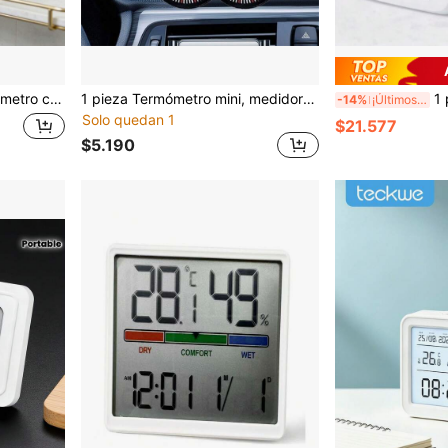
de confort, 2 opciones de color, para uso en el hogar/escuela/dormitorio
1 pieza Termómetro mini, medidor de temperatura, medición de temperatura precisa, adecuado para monitoreo ambiental automotriz, equipado con estuche protector de plástico duradero, medidor de temperatura mini para auto, accesorio de decoración del tablero, accesorio de decoración interior automotriz, accesorio funcional, termómetro para el hogar, decoración del hogar
1 pieza Nuevo termóm
-14%
¡Últimos 3 días
Solo quedan 1
$21.577
$5.190