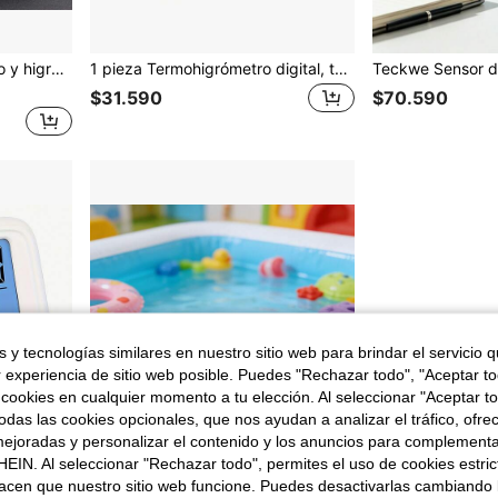
 de interior para invernadero, hogar, reptiles, humidificador, oficina, centro comercial, jardín y interior de automóvil
1 pieza Termohigrómetro digital, termómetro-higrómetro portátil de alta precisión, medidor de temperatura y humedad para control climático de habitaciones, monitoreo del aire ambiente, monitor climático para hogar, oficina, dormitorio, invernadero
$31.590
$70.590
 y tecnologías similares en nuestro sitio web para brindar el servicio qu
r experiencia de sitio web posible. Puedes "Rechazar todo", "Aceptar t
 cookies en cualquier momento a tu elección. Al seleccionar "Aceptar to
das las cookies opcionales, que nos ayudan a analizar el tráfico, ofre
ejoradas y personalizar el contenido y los anuncios para complementa
EIN. Al seleccionar "Rechazar todo", permites el uso de cookies estri
acen que nuestro sitio web funcione. Puedes desactivarlas cambiando 
Ahorro de $1.035