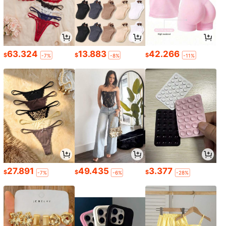
63.324
13.883
42.266
$
$
$
-7%
-8%
-11%
27.891
49.435
3.377
$
$
$
-7%
-6%
-28%