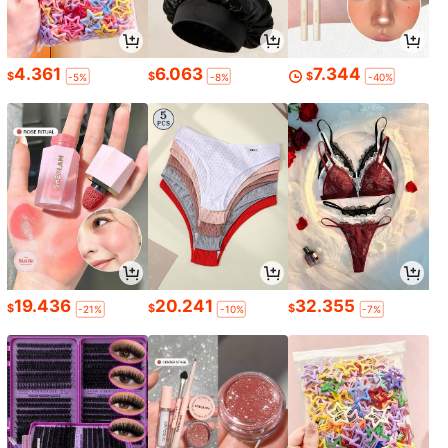
4.361
6.063
7.344
$
$
$
-5%
-8%
-40%
19.436
20.241
32.355
$
$
$
-21%
-10%
-7%