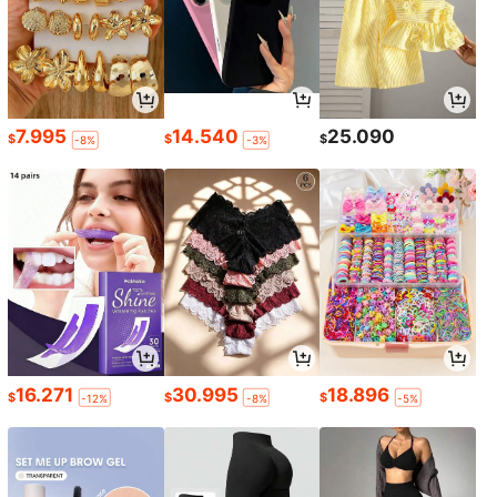
7.995
14.540
25.090
$
$
$
-8%
-3%
16.271
30.995
18.896
$
$
$
-12%
-8%
-5%