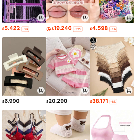
5.422
19.246
4.598
$
$
$
-3%
-33%
-4%
6.990
20.290
38.171
$
$
$
-8%