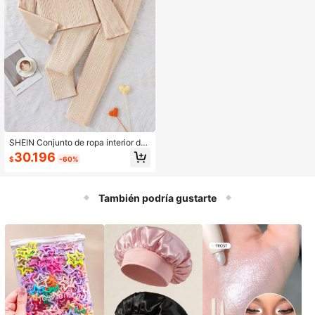
SHEIN Conjunto de ropa interior de
2 piezas con top de manga larga tér
30.196
$
-60%
mica de punto acanalado asimétric
o y pantalones para adolescentes,
color albaricoque
También podría gustarte