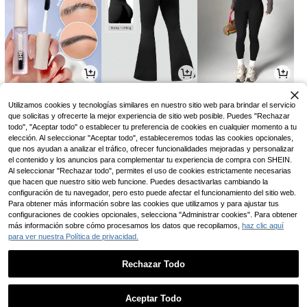
13.594
64.419
56.990
$
$
$
-26%
-9%
Utilizamos cookies y tecnologías similares en nuestro sitio web para brindar el servicio
que solicitas y ofrecerte la mejor experiencia de sitio web posible. Puedes "Rechazar
todo", "Aceptar todo" o establecer tu preferencia de cookies en cualquier momento a tu
elección. Al seleccionar "Aceptar todo", estableceremos todas las cookies opcionales,
que nos ayudan a analizar el tráfico, ofrecer funcionalidades mejoradas y personalizar
el contenido y los anuncios para complementar tu experiencia de compra con SHEIN.
Al seleccionar "Rechazar todo", permites el uso de cookies estrictamente necesarias
que hacen que nuestro sitio web funcione. Puedes desactivarlas cambiando la
configuración de tu navegador, pero esto puede afectar el funcionamiento del sitio web.
Para obtener más información sobre las cookies que utilizamos y para ajustar tus
configuraciones de cookies opcionales, selecciona "Administrar cookies". Para obtener
más información sobre cómo procesamos los datos que recopilamos,
haz clic aquí
para ver nuestra Política de privacidad.
7.351
3.990
36.261
$
$
$
-8%
-10%
Rechazar Todo
1
0
Aceptar Todo