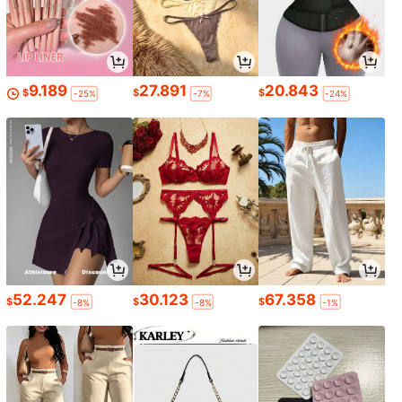
9.189
27.891
20.843
$
$
$
-25%
-7%
-24%
52.247
30.123
67.358
$
$
$
-8%
-8%
-1%