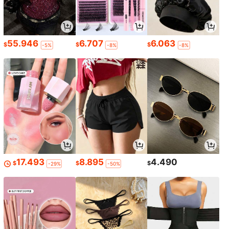
55.946
6.707
6.063
$
$
$
-5%
-8%
-8%
17.493
8.895
4.490
$
$
$
-29%
-50%