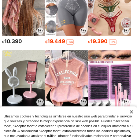
10.390
19.449
19.390
$
$
$
-6%
-3%
10.203
24.822
7.167
$
$
$
-8%
-3%
-8%
Utilizamos cookies y tecnologías similares en nuestro sitio web para brindar el servicio
que solicitas y ofrecerte la mejor experiencia de sitio web posible. Puedes "Rechazar
todo", "Aceptar todo" o establecer tu preferencia de cookies en cualquier momento a tu
elección. Al seleccionar "Aceptar todo", estableceremos todas las cookies opcionales,
que nos ayudan a analizar el tráfico, ofrecer funcionalidades mejoradas y personalizar