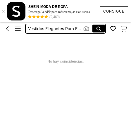
SHEIN-MODA DE ROPA
×
Ropa Deportiva De Mujer
CONSIGUE
Descarga la APP para más ventajas exclusivas
(2,460)
Vestidos
Vestidos Elegantes Para Fiesta
Vestidos De Baño Mujer
Blusas Para Mujer
Ropa Deportiva De Mujer
No hay coincidencias.
Vestidos