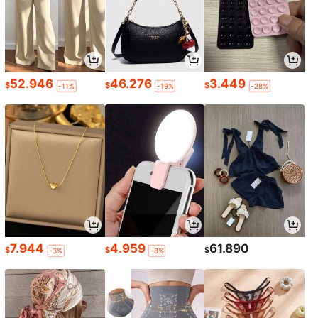
52.946
46.276
3.449
$
$
$
-11%
-19%
-28%
7.944
4.959
61.890
$
$
$
-3%
-8%