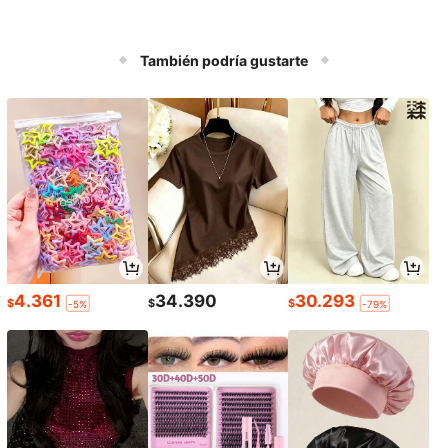
También podría gustarte
4.361
34.390
30.293
$
$
$
-5%
-79%