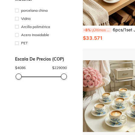
porcelana china
Vidrio
Arcilla polimérica
6pcs/1set Juego de Taza de Café y Plato de Cerámica Color Crema Vintage Francés con Lazo. Incluye Tazas con Patrón en Relieve de Cuentas, Tazas de Latte con Asa de Cuentas Lindas, Tazas de Té de la Tarde par
-8%
¡Últimos 2 días
Acero Inoxidable
$33.571
PET
Escala De Precios (COP)
$
4086
$
229090