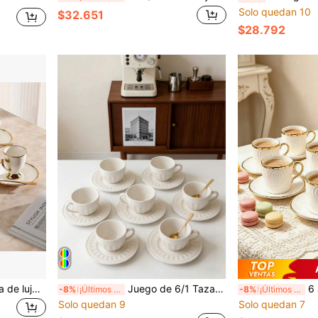
Solo quedan 10
$32.651
$28.792
1 Set de tazas de cerámica de lujo con borde dorado, taza con platito y cuchara, 95ml/3.32oz, estilo europeo para el té de la tarde, taza de café estilo americano
Juego de 6/1 Taza y Plato de Cerámica Grabada, Tazas de Café de Porcelana Blanca con Borde de Cuentas Estilo Europeo Vintage, Juego de Tazas de Té de la Tarde Resistente al Lavavajillas para Latte/Capuchino, Cocina del Hogar & Café Fiesta Té de la Tarde Postre Café Elegante Té de la Tarde, Vajilla de Café Opción Ideal, Combinación Perfecta de Vajilla de Moda y Utensilios de Cocina Duraderos, También un Regalo Ideal para el Día de la Madre.
6 Juegos/Juego Taza y platillo de cerámica con borde d
-8%
¡Últimos 2 días
-8%
¡Últimos 2 días
Solo quedan 9
Solo quedan 7