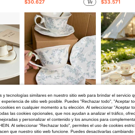
$30.627
$33.571
 y tecnologías similares en nuestro sitio web para brindar el servicio qu
r experiencia de sitio web posible. Puedes "Rechazar todo", "Aceptar t
 cookies en cualquier momento a tu elección. Al seleccionar "Aceptar to
afé, Té, Postres, Regalos de Inauguración de Casa y Boda, Decoración de Cocina y Cafetería, Regalo Perfecto de Cumpleaños y Día de la Madre para Mujeres y Amantes del Té, Regalo del Día del Padre, Regalo para el Maestro, Regalo de Graduación
Juego de taza de café y platillo de cerámica estilo francés, plato para merienda de té de la tarde, plato de postre, taza para arte latte, taza de té con flores, elegante juego de taza de café y platillo para uso diario, taza de leche para desayuno y plato para pan, perfecto como regalo para mayores y mejores amigos
Juego de 6/1 tazas de espresso y platos de 90ml con
-12%
-8%
¡Últimos 2 días
das las cookies opcionales, que nos ayudan a analizar el tráfico, ofre
Solo quedan 5
Solo quedan 3
ejoradas y personalizar el contenido y los anuncios para complementa
EIN. Al seleccionar "Rechazar todo", permites el uso de cookies estri
$35.043
$6.000
acen que nuestro sitio web funcione. Puedes desactivarlas cambiando 