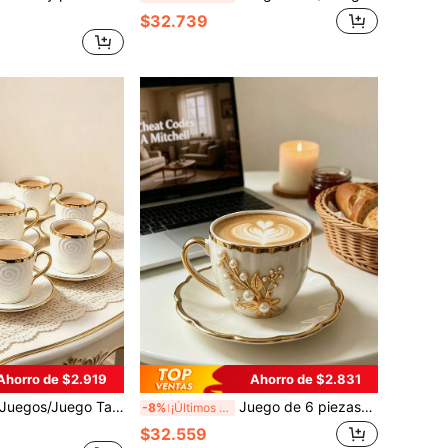
$32.739
Ahorro de $2.919
Ahorro de $2.831
orado en relieve estilo europeo, Juego de taza y platillo de espresso italiano de cerámica, que incluye taza de café y platillo, apto para lavavajillas. Adecuado para hotel, restaurante, uso doméstico, decoración de mesa, té de la tarde, tomar café, té de hierbas, regalo personalizado, recuerdo, suministros de cocina, fiesta, cumpleaños, boda, aniversario. Adecuado como regalo para el Día de San Valentín, Día de la Madre.
Juego de 6 piezas/1 pieza: Taza de café y platillo de cerámica decorada con perlas doradas de 90 ml, apto para microondas y lavavajillas, incluye taza de espresso y taza de café árabe, adecuado para té de la tarde, cafetería, cocina y decoración del hogar, opción de regalo ideal
-8%
¡Últimos 2 días
$32.559