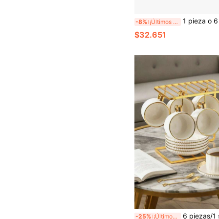
1 pieza o 6 piezas/Juego Taza de café de cerámica floral de 90 ml y plato, apto para microondas y lavavajillas, adecuado para espresso y café 
-8%
¡Últimos 2 días
$32.651
6 piezas/1 set Juego de taza y platillo de café estilo europeo, Juego de taza de cerámica con relieve vintage, Juego de té de la tarde y caja de regalo de taza de té, Taza minimalista, Taza de café de cerámica con rayas verticales en relieve y fondo dorado electrochapado, Taza, Juego de té de la tarde, Un ritual completo d
-25%
¡Últimos 2 días