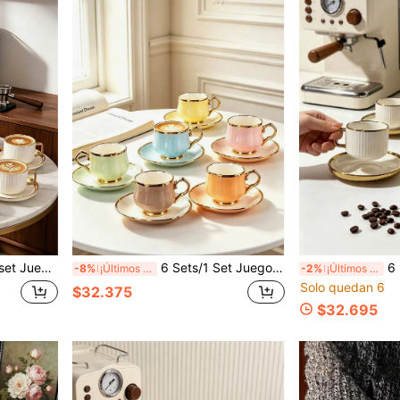
 accesorios de cocina, festival, fiesta, cumpleaños, boda y cena. Regalo del Día de San Valentín para él, Regalo del Día de San Valentín (estante de hierro no incluido)
6 Sets/1 Set Juego de Taza de Café y Plato de Cerámica Colorida y Taza de Té, con Asa Resistente al Calor, Apto para Lavavajillas. Adecuado para Disfrutar del Té de la Tarde, Postres y Espresso, También como Juego de Regalo o Regalo de Vuelta a la Escuela. Igualmente Aplicable para Reuniones en el Hogar, Degustación de Café, Té y Postres, Así como Regalos de Inauguración de Casa y Bodas
6 piezas/1 set Juego de té de cerámica de lujo con b
-8%
¡Últimos 2 días
-2%
¡Últimos 3 días
Solo quedan 6
$32.375
$32.695