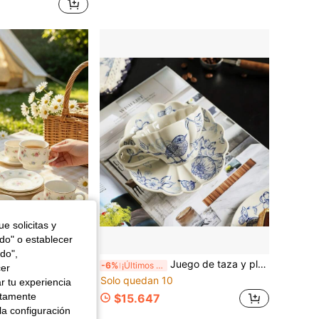
e solicitas y
odo" o establecer
do",
 diseño floral pastoral fresco, incluye taza de café y plato, apto para lavavajillas. Adecuado para hotel, restaurante, hogar, cafetería, té de la tarde, beber café, té de flores, regalo personalizado, recuerdo, suministros de cocina, fiesta, reunión, cumpleaños, regalo de boda y cena. Adecuado como regalo del Día de San Valentín para él, Día de la Madre, regalo del Día del Padre
Juego de taza y platillo con patrón de pájaro azul y blanco vintage, taza con forma de pétalo asimétrico, taza de café para arte latte, juego de té de la tarde, adecuado para el hogar, restaurante y cafetería, regalo de vacaciones, regalo de cumpleaños, regalo de vuelta a la escuela, regalo de inauguración de la casa
-6%
¡Últimos 2 días
cer
Solo quedan 10
r tu experiencia
ctamente
$15.647
la configuración