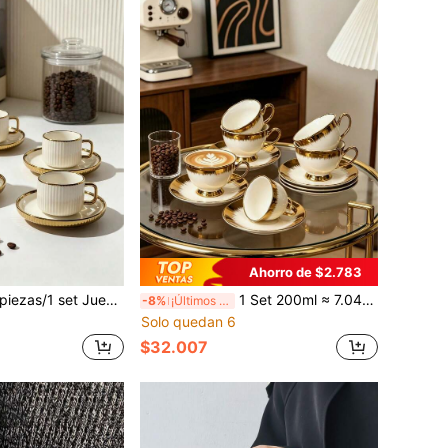
Ahorro de $2.783
orde dorado 90ML/3.OZ, incluye taza de café y platillo, (estante de hierro no incluido)/Espresso, apto para lavavajillas. Perfecto para cocina del hogar, decoración de mesa, té de la tarde, beber café, regalo personalizado, accesorios de cocina, Ramadán, fiesta, cumpleaños, boda y cena. Regalo del Día de San Valentín para él, Regalo del Día de San Valentín (estante de hierro no incluido)
1 Set 200ml ≈ 7.04 Oz / 90ml ≈ 3.17 Oz Juego de taza y platillo de café con borde dorado de lujo, taza de latte de porcelana blanca elegante con borde degradado dorado, estilo europeo moderno de lujo con borde dorado, vajilla de cerámica adecuada para latte/capuchino, regalo ideal para el Día de la Madre para mamá y amantes del café, excelente para oficina en casa, cocina, té de la tarde, despedida de soltera, boda, desayuno, cena, cafetería
-8%
¡Últimos 2 días
Solo quedan 6
$32.007