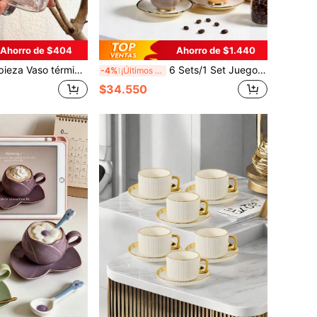
Ahorro de $404
Ahorro de $1.440
bú y pajita, vajilla vintage, taza de viaje portátil, reutilizable, apta para café, jugo y refresco, duradera y confiable, regalo perfecto para familia, amigos, aniversario, hidratación de verano, boda, decoración de habitación, regalo para maestro, decoración de boda, DIY, decoración de dormitorio, decoración de cocina, artículos esenciales de dormitorio, sala de almacenamiento, artículos esenciales de viaje, suministros para despedida de soltera, accesorios de escritorio, decoración del hogar
6 Sets/1 Set Juego de Taza de Café y Platillo de Cerámica Colorida, Hecho de Cerámica, Incluye Taza y Platillo, Taza con Asa Resistente al Calor, Apto para Lavavajillas, Microondas. Juego de Taza y Platillo de Cerámica Vintage, Perfecto para Té de la Tarde, Postres, Espresso, Café Árabe, También Adecuado como Juego de Regalo o Útiles Escolares, Caja de Regalo para Té de la Tarde, Vajilla para Té de la Tarde.
-4%
¡Últimos 2 días
$34.550