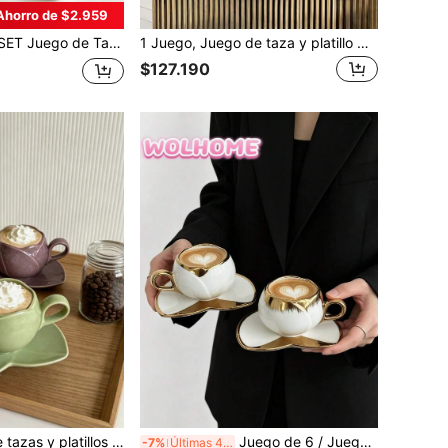
Ahorro de $2.959
ca con Diseño de Tulipán Púrpura y Verde de 90ml, Resistente al Calor y Fácil de Limpiar, Adecuado para Café Americano, Espresso, Cappuccino y Leche. Aplicable para Cafeterías, Hogares, Restaurantes, Fiestas, Bailes, Oficinas, También un Excelente Regalo para el Día del Padre, Día de la Madre, Amigos, Parejas, Familia, Maestros, Colegas, Etc.
1 Juego, Juego de taza y platillo de café de cerámica premium de lujo con borde dorado, juego de taza con plato y cuchara, taza para beber en el hogar, taza de té con flores, taza de café estilo americano, juego de té de la tarde estilo europeo con tazas con asa
$127.190
decuados para café americano, espresso, capuchino y leche. Ideal para cafeterías, hogares, restaurantes, fiestas, bodas, oficinas, cocinas, uso al aire libre y el té de la tarde.
Juego de 6 / Juego de 1, Tazas de café de cerámica con borde dorado de 90ml y platos, aptas para microondas y lavavajillas, para espresso y café árabe. Tazas de café estilo saudí, ideales para té de la tarde, cafeterías y la cocina – El regalo perfecto
-7%
Últimas 4 hrs