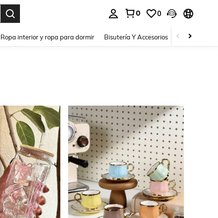
0
0
a. Press Enter to select.
Ropa interior y ropa para dormir
Bisutería Y Accesorios
Zapatos
H