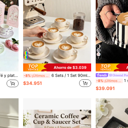
4
Ahorro de $3.039
es y amantes del café, excelente regalo para Eid, mejor amiga, combina practicidad y atmósfera
6 Sets / 1 Set 90ml (Aprox. 3oz) Juego de Taza y Plato de Cerámica con Borde de Perlas Falsas Estilo Vintage Francés, Vajilla de Bebida de Estética Minimalista Adecuada para Uso en Cafetería Doméstica, Tazas de Espresso para Té de la Tarde, Regalo del Día de la Madre, Regalo de Graduación, Elemento Esencial de Cocina de Verano, Decoración de Cumpleaños, Regalos de Graduación para Niñas, Cesta de Café y Té, Bebida Suave, Bebida Suave
Oriental Po
-8%
¡Últimos 2 días
1 set Taza y platito de 
-8%
¡Últimos 2 días
$34.951
$39.091