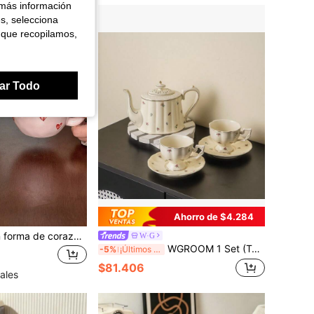
 más información
es, selecciona
 que recopilamos,
ar Todo
Ahorro de $4.284
Taza de café con forma de corazón de cerámica dulce, taza de cerámica de alta calidad, taza de cerámica creativa, taza de agua rosa, taza de té de cerámica con forma de corazón hecha a mano, taza de café/latte de oficina
W·G
WGROOM 1 Set (Taza y platillo individuales / Tetera individual / Caja de regalo de 1 tetera 2 tazas y platillos) Taza de café y platillo de cerámica para el hogar, cocina, comedor, sala de estar, taza de café americano, taza de agua, taza de té, taza, botella de agua, juego de tetera industrial, adecuado para exteriores, bodas, fiestas, regalos, cumpleaños
-5%
¡Últimos 2 días
$81.406
ales