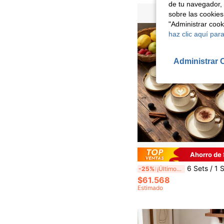
de tu navegador, 
sobre las cookies
"Administrar coo
haz clic aquí para
Administrar 
Ahorro de
6 Sets / 1 Set 90ml (Aprox. 3oz) Juego de Taza y Plato de Cerámica con Borde Dorado y Rayas Verticales, Vajilla de Estética Minimalista Adecuada para Uso en Cafetería del Hogar, Taza de Espresso para Té de la Tarde, Regalo del Día de la Madre, Regalo de Gra
-25%
¡Últimos 2 días
$61.568
Estimado