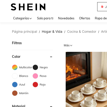
J
Use up 
Categorías
Solo para ti
Novedades
Ofertas
Ropa de
Página principal
Hogar & Vida
Cocina & Comedor
Art
/
/
/
Filtros
Más
Color
Multicolor
Negro
Blanco
Rosa
Azul
Rojo
Marrón
Material