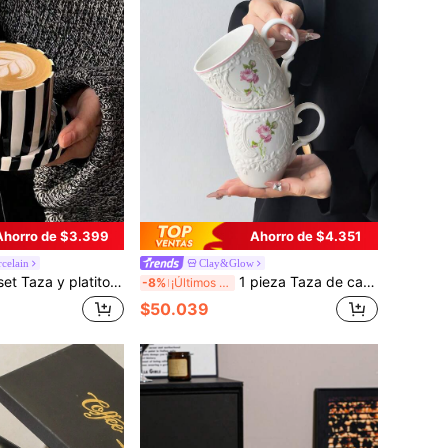
Ahorro de $3.399
Ahorro de $4.351
rcelain
Clay&Glow
cerámica con estilo nórdico de rayas, Set de taza cilíndrica y platito de café con leche al estilo americano, Taza para beber en el hogar, Elegante set de taza y platito para el té de la tarde
1 pieza Taza de café de cerámica con relieve de rosa vintage francés, taza de cerámica de gran capacidad, taza de té con diseño de relieve estilo corte, adecuada para té de menta, latte, espresso, americano, capuchino, hogar, cafetería, oficina
-8%
¡Últimos 2 días
$50.039