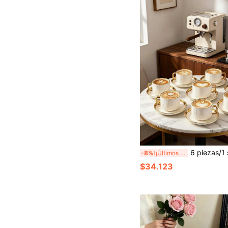
6 piezas/1 set Juego de té de cerámica de lujo con borde dorado, incluye tazas de café y platos, (estante de hierro no incluido)/Espresso, apto para lavavajillas. Perfecto para cocina del hogar, decoración de mesa, té de la tarde, beber café, regalos personalizados,
-8%
¡Últimos 2 días
$34.123