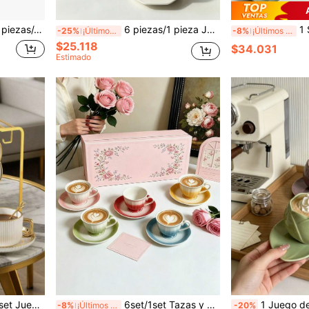
árabe, taza de café estilo saudí, ideal para té de la tarde, cafetería y cocina, regalo perfecto
6 piezas/1 pieza Juego de Taza de Café y Platillo de Cerámica con Diseño de Rombo de 90ml, Apto para Microondas y Lavavajillas, Taza de Espresso y Taza de Café Árabe, Adecuado para Té de la Tarde, Cafetería, Cocina y Decoración del Hogar, Regalo Perfecto
1 SET Juego de Taza de Café y Plato de Cerámi
-25%
¡Últimos 2 días
-8%
¡Últimos 2 días
$25.118
$34.031
Estimado
e taza y platillo de café, Taza de té de la tarde de cerámica de lujo exquisita y ligera de alta calidad, Taza de leche de arte, Caja de regalo de taza de café minimalista, Juego de regalo de taza de café
6set/1set Tazas y platos de arte de café espresso con degradado de pétalos de 6 colores, exquisitas tazas de té de la tarde que incluyen tazas de café y platos. Adecuado para hoteles, restaurantes, uso doméstico, decoración de mesa, té de la tarde, beber café, té de flores, regalos personalizados, recuerdos, fiestas, reuniones, cumpleaños, regalos de boda y cenas. Regalo perfecto del Día de San Valentín para él, regalo del Día de la Madre
1 Juego de tazas y platillos de café con forma de flor de cerámica, resistentes al calor y fáciles de limpiar, a
-8%
¡Últimos 2 días
-20%