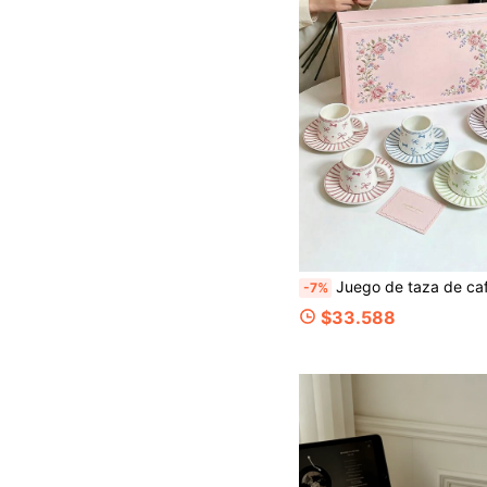
Juego de taza de café y platillo de cerámica con lazo color macaron, diseño de bloques de color a rayas frescas, opciones multicolor, estilo Ins Girl de alta estética, adecuado para el hogar, la oficina, escenas de té de la tarde, apto para mujeres jóven
-7%
$33.588