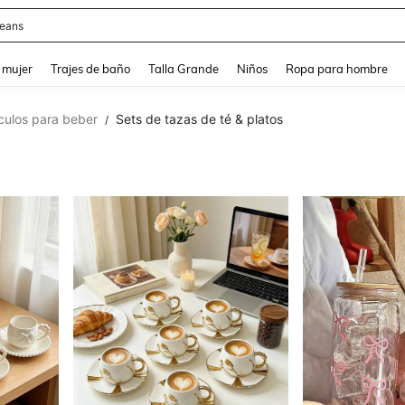
eans
and down arrow keys to navigate search Búsqueda reciente and Busca y Encuentr
 mujer
Trajes de baño
Talla Grande
Niños
Ropa para hombre
ículos para beber
Sets de tazas de té & platos
/