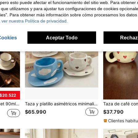
pero esto puede afectar el funcionamiento del sitio web. Para obtener
 que utilizamos y para ajustar tus configuraciones de cookies opcional
kies". Para obtener más información sobre cómo procesamos los datos
 ver nuestra Política de privacidad.
Cookies
Aceptar Todo
Rechaz
 $20.522
duación, Esencial de Cocina de Verano, Decoración de Cumpleaños, Cocina, Juego de Taza y Plato de Espresso, Juego de Tazas de Café, Juego de Tazas de Té, Juego de Tazas de Cerámica
Taza y platillo asimétricos minimalistas de cerámica, exclusivo set para desayuno, leche, café, oficina, dormitorio
$65.990
$37.790
Clientes habitu