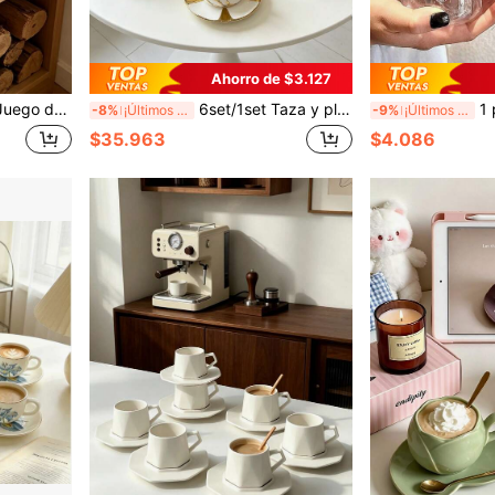
Ahorro de $3.127
a la Oficina, Tazas de Leche para Dormitorio y Tazas de Agua con Diseño Exquisito. Este es un Regalo Lindo Muy Adecuado para Niñas y Damas.
6set/1set Taza y plato de cerámica con relieve de flor de ciruelo de 90ML, taza de arte de espresso latte, exquisita taza de té de la tarde que incluye taza de café y plato. Adecuado para hotel, restaurante, uso doméstico, decoración de mesa, té de la tarde, beber café, té de flores, regalo personalizado, recuerdo, fiesta, reunión, cumpleaños, regalo de boda y cena. Adecuado como regalo del Día de San Valentín para él, regalo del Día de la Madre
1 pieza Vaso térmico de plástico de 16 oz con lazo rosa, tapa de bam
-8%
¡Últimos 2 días
-9%
¡Últimos 2 días
$35.963
$4.086