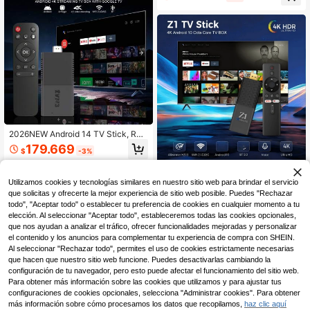
Para Android TV Stick, Dispositivo
de Streaming 4K HD Para TV y Pro
yector, Con [2GB RAM+16GB ROM]
2026NEW Android 14 TV Stick, Res
olución 4K Ultra HD, 8GB RAM, 128
179.669
$
-3%
GB Almacenamiento, Procesador Al
lwinner de 64 bits, Wi-Fi 2.4/5Ghz, I
Q96 OHP TV Stick Android 10 Allwi
nalámbrico 5.0, Interfaz de Control I
nner H313 Quad-Core 4G/5G WiFi
nteligente, Conector USB
Utilizamos cookies y tecnologías similares en nuestro sitio web para brindar el servicio
Solo quedan 7
HD 4K Z1 Smart Media Player Bluet
que solicitas y ofrecerte la mejor experiencia de sitio web posible. Puedes "Rechazar
148.400
$
ooth 5.0 Control Remoto por Voz IP
todo", "Aceptar todo" o establecer tu preferencia de cookies en cualquier momento a tu
-3%
¡Últimos 3 días
TV
elección. Al seleccionar "Aceptar todo", estableceremos todas las cookies opcionales,
que nos ayudan a analizar el tráfico, ofrecer funcionalidades mejoradas y personalizar
el contenido y los anuncios para complementar tu experiencia de compra con SHEIN.
Al seleccionar "Rechazar todo", permites el uso de cookies estrictamente necesarias
que hacen que nuestro sitio web funcione. Puedes desactivarlas cambiando la
configuración de tu navegador, pero esto puede afectar el funcionamiento del sitio web.
Para obtener más información sobre las cookies que utilizamos y para ajustar tus
configuraciones de cookies opcionales, selecciona "Administrar cookies". Para obtener
más información sobre cómo procesamos los datos que recopilamos,
haz clic aquí