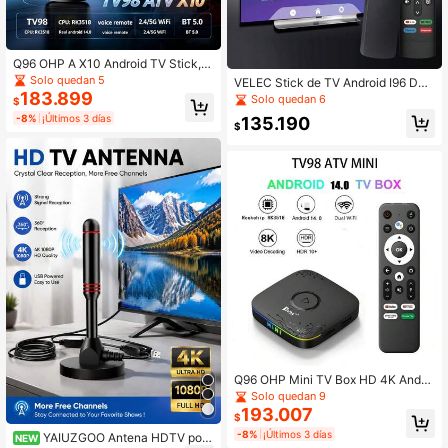
Q96 OHP A X10 Android TV Stick, C
ompatible con WiFi 6 & 5G, Android
Solo quedan 5
VELEC Stick de TV Android I96 D6,
14, Bluetooth 5.0, Control Remoto p
183.899
Stick de medios de transmisión de
Solo quedan 6
$
or Voz, CPU RK3518, Adecuado par
TV 4K con 1GB de RAM y 8GB de R
-8%
¡Últimos 3 días
a Reuniones en el Hogar, IPTV
135.190
OM, compatible con WiFi de 2.4G/5
$
G, incluye control remoto, transmisi
ón en 4K HD
Q96 OHP Mini TV Box HD 4K Andro
id 14 Dual WiFi 4G 5G Set-Top Box
Solo quedan 9
RK3518 64G Control Remoto por Vo
193.007
$
z Reproductor Multimedia Inteligent
-8%
¡Últimos 3 días
e IPTV
YAIUZGOO Antena HDTV port
NEW