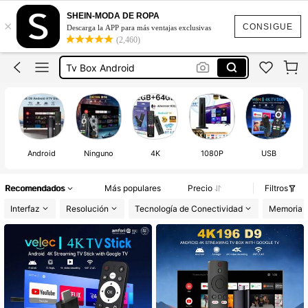
Antena Digital Para Tv
SHEIN-MODA DE ROPA
×
Televisión Smart Tv
CONSIGUE
Descarga la APP para más ventajas exclusivas
(2,460)
Tv Box
Tv Box Android
Roku Para Tv
Antena Digital Para Tv
Televisión Smart Tv
Android
Ninguno
4K
1080P
USB
Recomendados
Más populares
Precio
Filtros
Interfaz
Resolución
Tecnología de Conectividad
Memoria d