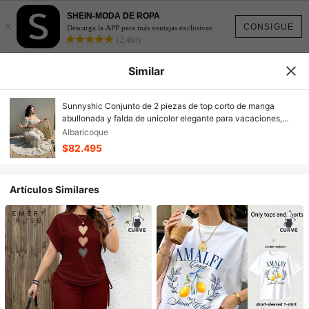
SHEIN-MODA DE ROPA
×
CONSIGUE
Descarga la APP para más ventajas exclusivas
(2,460)
Similar
Sunnyshic Conjunto de 2 piezas de top corto de manga
abullonada y falda de unicolor elegante para vacaciones,
talla grande para mujer
Albaricoque
$82.495
Artículos Similares