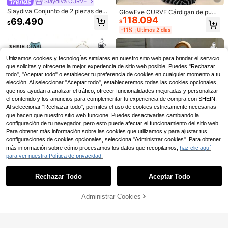
Slaydiva CURVE
Slaydiva Conjunto de 2 piezas de c
GlowEve CURVE Cárdigan de punt
amiseta de manga corta y pantalon
118.094
o de unicolor talla grande, cierre co
69.490
$
$
es acampanados, nuevo para prima
n botones delanteros, decoración c
-11%
¡Últimos 2 días
vera/verano, elegante y casual par
on cordón ajustado a rayas, pantal
a vacaciones, ajuste ceñido, estam
ones elegantes casuales para uso
pado de pinceladas de colores, tela
diario y de oficina
elástica de punto, tallas grandes pa
Utilizamos cookies y tecnologías similares en nuestro sitio web para brindar el servicio
ra mujer
que solicitas y ofrecerte la mejor experiencia de sitio web posible. Puedes "Rechazar
todo", "Aceptar todo" o establecer tu preferencia de cookies en cualquier momento a tu
elección. Al seleccionar "Aceptar todo", estableceremos todas las cookies opcionales,
que nos ayudan a analizar el tráfico, ofrecer funcionalidades mejoradas y personalizar
el contenido y los anuncios para complementar tu experiencia de compra con SHEIN.
Al seleccionar "Rechazar todo", permites el uso de cookies estrictamente necesarias
que hacen que nuestro sitio web funcione. Puedes desactivarlas cambiando la
configuración de tu navegador, pero esto puede afectar el funcionamiento del sitio web.
Para obtener más información sobre las cookies que utilizamos y para ajustar tus
#AtuendoCoquette
configuraciones de cookies opcionales, selecciona "Administrar cookies". Para obtener
Sunnyshic CURVE
más información sobre cómo procesamos los datos que recopilamos,
haz clic aquí
SHEIN MOD Conjunto de 2 piezas d
Sunnyshic Conjunto de 2 piezas de
e vestido largo blanco de mujer tall
para ver nuestra Política de privacidad.
144.590
Mostrar artículos similares con stock
Ver todo
$
top de manga larga con botones y
a grande con bordado, estilo bohem
53.617
$
-57%
minifalda de unicolor sexy talla gran
io con dobladillo con volantes multi
Rechazar Todo
Aceptar Todo
Lo sentimos, este producto está agotado.
de
capa, adecuado para citas, vacacio
nes, picnics, playas, cómodo
SHEIN Clasi Conjunto de 2 piezas d
SHEIN PETITE CURVE
e talla grande con top sin mangas d
109.890
Administrar Cookies
AGOTADO
$
e unicolor con pliegues y pantalone
SHEIN PETITE CURVE Conjunto de
s largos con estampado todo sobre
2 piezas de camiseta sin mangas y
46.895
$
-50%
todo para vacaciones, conjunto de
pantalones cortos de unicolor infor
verano para mujer, conjunto de pla
mal de talla grande