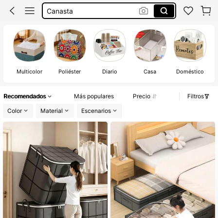
Juguetero
Cajas De Almacenamiento De Plástico
Baul
Multicolor
Poliéster
Diario
Casa
Doméstico
Recomendados
Más populares
Precio
Filtros
Color
Material
Escenarios