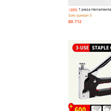
1 pieza Herramienta de sujeción de uñas con agarre antideslizante, protección para los dedos, herramienta portátil de reparación de uñas, adecuada para reparaciones 
-20%
Solo quedan 5
$8.712