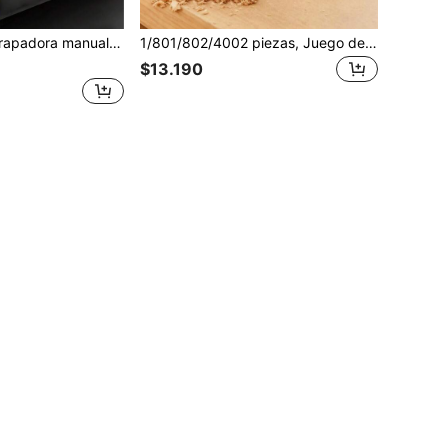
, bloque a prueba de golpes, sin bomba de aire, engrapadora multiusos para carpintería, embalaje, cableado, reparación del hogar, herramientas en general
1/801/802/4002 piezas, Juego de grapadora manual de alta resistencia 4 en 1, Grapadora manual profesional multifunción, Grapadora neumática de alta resistencia 4 en 1, Grapadora ajustable para el hogar
$13.190