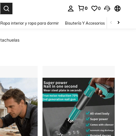
0
0
a. Press Enter to select.
Ropa interior y ropa para dormir
Bisutería Y Accesorios
Zapatos
H
tachuelas