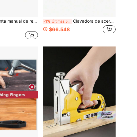
MAZHA Herramienta manual de remachado de acero para fijación en pared, procesamiento de metal, instalación de techos, fijación en paredes de cemento y sin cable
Clavadora de acero manual, herramienta de remachado para fijación de paredes, procesamiento de metal, instalación de techos y fijación de paredes de cemento, inalámbrica
-1%
Últimas 5 hrs
$66.548