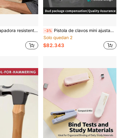
e grapado recto, herramienta multifuncional adecuada para trabajos en madera, enmarcado, tapicería, etc., compatible con clavadoras y herramientas de desmontaje, adecuada para decoración del hogar DIY
Pistola de clavos mini ajustable de acero, adecuada para paredes de hormigón y ladrillo - Pistola de clavos manual de 5 etapas, pistola de clavos neumática incorporada, ideal para carpintería y decoración - Construcción de acero duradero, juego de pistola de clavos
-3%
Solo quedan 2
$82.343