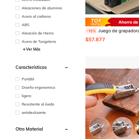
Aleaciones de aluminio
Acero al carbono
Ahorro de
ABS
Juego de grapadora resistente 4 en 1, incluye 300 grapas, apto para encuadernar diversos materiales, decoraciones, trabajos en madera, muebles, pue
-15%
Aleación de Hierro
$57.877
Acero de Tungsteno
Ver Más
Características
Portátil
Diseño ergonomico
ligero
Resistente al óxido
antideslizante
Otro Material