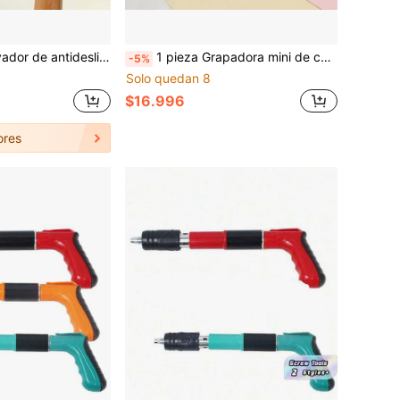
 el hogar, juego de herramientas manuales de plástico para construcción DIY del hogar, adecuado como regalo del Día del Padre, regalo de Navidad, regalo de cumpleaños, herramienta práctica para artesanos, esencial para reparaciones del hogar, opción de regalo creativa
1 pieza Grapadora mini de color macaron para oficina y estudiantes, con 1000 grapas #10
-5%
Solo quedan 8
$16.996
ores