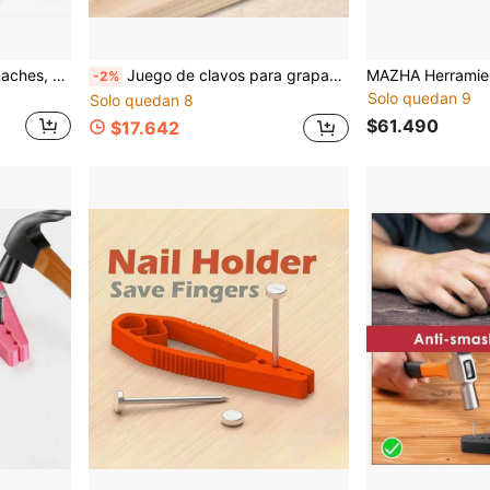
Remachadora con 80 Remaches, Kit de remachadora manual con 4 cabezas de remache intercambiables, remachadora de una sola mano de gran resistencia para plástico, metal y piel
Juego de clavos para grapadora, accesorios de metal premium reforzado, clavos neumáticos multifunción, clavos rectos, clavos en forma de U, aptos para carpintería, marcos de cuadros y puertas
-2%
Solo quedan 9
Solo quedan 8
$61.490
$17.642