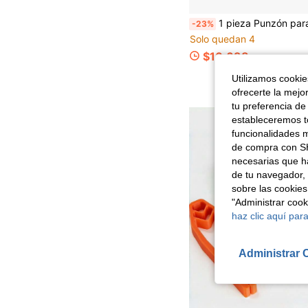
1 pieza Punzón para clavos | Alicates de junta antideslizantes, protege los dedos, herramienta portátil para fijar clavos, adecuada para reparaciones básica
-23%
Solo quedan 4
$10.698
Utilizamos cookies
ofrecerte la mejo
tu preferencia de
estableceremos to
funcionalidades m
de compra con SH
necesarias que h
de tu navegador, 
sobre las cookies
"Administrar coo
haz clic aquí para
Administrar 