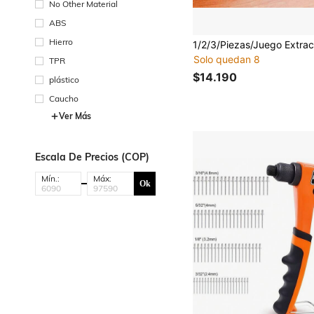
No Other Material
ABS
#10 Más vendidos
Hierro
Solo quedan 8
#10 Más vendidos
#10 Más vendidos
TPR
Solo quedan 8
Solo quedan 8
$14.190
plástico
#10 Más vendidos
Solo quedan 8
Caucho
Ver Más
Escala De Precios (COP)
Mín.:
Máx:
Ok