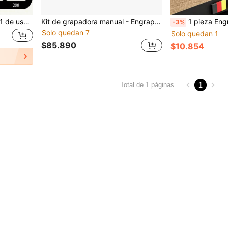
Juego de grapadora 4 en 1 de uso rudo y ahorro de esfuerzo, clavadora con mango ergonómico de goma suave, grapadora resistente al desgaste y amortiguadora de impactos - Uso rudo, ahorro de esfuerzo, amortiguadora de impactos, vida útil ultralarga, diseño con almohadilla antivibración, adecuada para carpintería, decoración del hogar, reparación de jardín, oficina diaria, manualidades escolares, proyectos DIY para familias en todos los estados. Herramienta manual de uso rudo y ahorro de esfuerzo para hombres, herramienta doméstica 4 en 1, herramienta profesional de carpintería amortiguadora de impactos, herramienta DIY universal para todos los estados, herramienta de decoración del hogar fácil de usar y ahorro de esfuerzo, útiles escolares convenientes, útiles de oficina eficientes y ahorro de esfuerzo.
Kit de grapadora manual - Engrapadora pesada 4 en 1. Disponible en set de 1600 grapas, set de 800 grapas, set de 2100 grapas + removedor, set de 900 grapas + removedor. No se requiere electricidad. Apto para madera, tela, muebles, techos, sofás, fieltro, marcos de fotos
1 pieza Engrapadora manual 4 en 1 de uso rudo, profundidad de clavado ajustable, mango de goma antideslizante
-3%
Solo quedan 7
Solo quedan 1
$85.890
$10.854
1
Total de 1 páginas