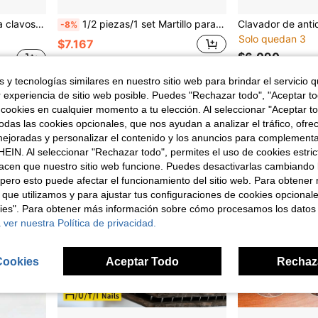
s y carpintería, construcción del hogar, material de plástico
1/2 piezas/1 set Martillo para clavos | Alicates de unión antideslizantes, protección de dedos, herramienta portátil para fijar clavos, esencial para el hogar, ingeniería, herramienta de jardinería, mango ergonómico, uso comercial, uso doméstico, anti-martilleo, Día del Padre, Padre, regalo para trabajadores, protección para principiantes
-8%
Solo quedan 3
$7.167
$6.090
 y tecnologías similares en nuestro sitio web para brindar el servicio qu
r experiencia de sitio web posible. Puedes "Rechazar todo", "Aceptar t
 cookies en cualquier momento a tu elección. Al seleccionar "Aceptar to
das las cookies opcionales, que nos ayudan a analizar el tráfico, ofre
ejoradas y personalizar el contenido y los anuncios para complementa
EIN. Al seleccionar "Rechazar todo", permites el uso de cookies estri
acen que nuestro sitio web funcione. Puedes desactivarlas cambiando 
pero esto puede afectar el funcionamiento del sitio web. Para obtener
 que utilizamos y para ajustar tus configuraciones de cookies opcional
kies". Para obtener más información sobre cómo procesamos los datos
 ver nuestra Política de privacidad.
Cookies
Aceptar Todo
Rechaz