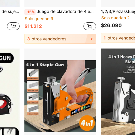
básicas, carpintería y construcción del hogar, material de plástico
Juego de clavadora de 4 en 1 de uso pesado: grapadora, clavadora, clavadora de mano, extractor de clavos - Hecho de acero al carbono duradero con mango antideslizante, ajuste de presión ajustable y mecanismo de golpe preciso, sin compresor de aire requerido, apto para grapas y extractor de grapas. Adecuado para renovación del hogar, fabricación de muebles, decoración de muebles, sofá, reparación de alfombras, carpintería, jardinería, profesionales, decoración del hogar y muebles DIY. Clavadora de muebles de uso pesado, grapadora multifuncional de 4 en 1.
-15%
Solo quedan 2
Solo quedan 9
$26.090
$11.212
1
otros vended
3
otros vendedores