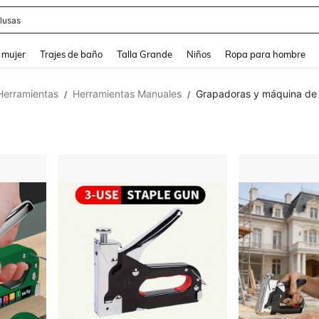
lusas
and down arrow keys to navigate search Búsqueda reciente and Busca y Encuentr
 mujer
Trajes de baño
Talla Grande
Niños
Ropa para hombre
Herramientas
Herramientas Manuales
Grapadoras y máquina de 
/
/