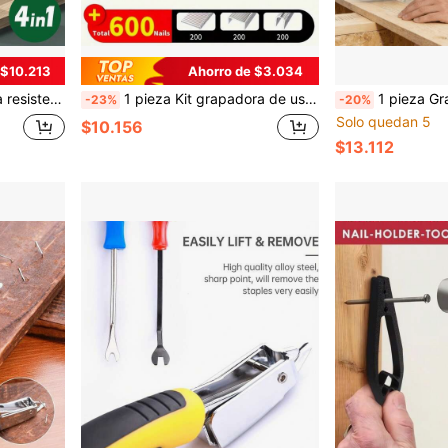
 $10.213
Ahorro de $3.034
rtas y ventanas, útiles escolares, se usa con quitagrapas
1 pieza Kit grapadora de uso intensivo 3 en 1 - Multifuncional para tapicería/carpintería/muebles | Agarre ergonómico que ahorra trabajo con 600 grapas
1 pieza Grapadora resistente, grapadora, clavadora, clavadora manual, clavadora, clavadora neumática resistente, con sistema d
-23%
-20%
Solo quedan 5
$10.156
$13.112