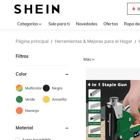
B
Use up 
Categorías
Solo para ti
Novedades
Ofertas
Ropa de
Página principal
Herramientas & Mejoras para el Hogar
/
/
Filtros
Más
Color
Multicolor
Negro
Verde
Amarillo
Naranja
Material
Acero Inoxidable