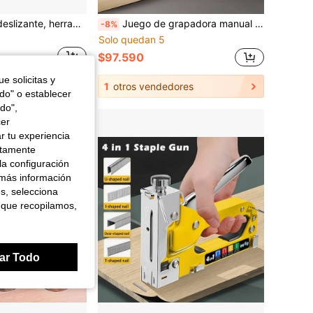
Clavador de antideslizante, herramienta portátil para fijar clavos, color aleatorio, pinza multifunción de protección para dedos, herramienta básica de reparación para carpintería del hogar, juego de herramientas manuales de plástico para construcción DIY del hogar, adecuado como regalo del Día del Padre, regalo de Navidad, regalo de cumpleaños, herramienta práctica para artesanos, esencial para el mantenimiento del hogar, opción de regalo creativa
Juego de grapadora manual - Grapadora 4 en 1 para madera, tela, muebles, fieltro para techos - Pistola de grapas, con juego de 1600 y 800 grapas disponibles
-8%
Solo quedan 5
$97.590
e solicitas y
1
otros vendedores
odo" o establecer
do",
cer
r tu experiencia
ctamente
la configuración
 más información
es, selecciona
 que recopilamos,
ar Todo