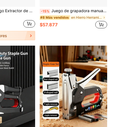
1/2/3/Piezas/Juego Extractor de Clavos Resistente, Removedor de Grapas, Adecuado para Muebles, Alfombras, Marcos de Cuadros, Reparación de Interiores de Automóviles, Herramienta de Extracción de Clips de Paneles de Puertas Interiores de Automóviles. Extractor de Clavos, Removedor de Grapas, Removedor de Clavos, Máquina de Extracción de Clavos, Herramienta de Extracción de Clavos, Herramienta de Carpintería. Herramienta Manual, Suministros de Herramientas y Mejoras del Hogar. Conveniente y Práctico, Resistente y Duradero. Juego Práctico.
Juego de grapadora manual - Grapadora 4 en 1 para madera, tela, muebles, fieltro para techos - Incluye pistola de grapas, 1600 grapas y 800 grapas disponibles
-15%
en Hierro Herramientas manuales
#8 Más vendidos
$57.877
ores