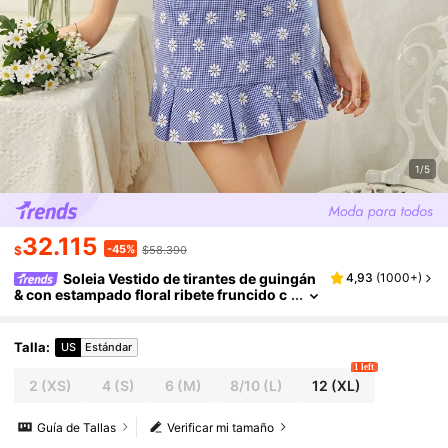
1/5
32.115
-45%
$
$58.390
Soleia Vestido de tirantes de guingán
4,93
(
1000+
)
& con estampado floral ribete fruncido c
on cordón delantero
Talla
:
US
Estándar
1 left
2
(XS)
4
(S)
6
(M)
8/10
(L)
12
(XL)
Guía de Tallas
Verificar mi tamaño