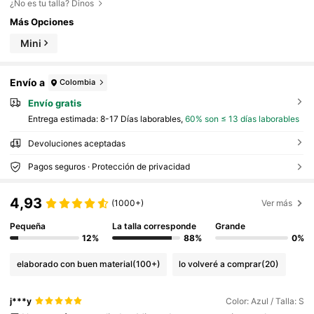
¿No es tu talla? Dinos
Más Opciones
Mini
Envío a
Colombia
Envío gratis
Entrega estimada:
8-17 Días laborables,
60% son ≤ 13 días laborables
Devoluciones aceptadas
Pagos seguros · Protección de privacidad
4,93
(1000+)
Ver más
Pequeña
La talla corresponde
Grande
12%
88%
0%
elaborado con buen material
(100+)
lo volveré a comprar
(20)
j***y
Color: Azul / Talla: S