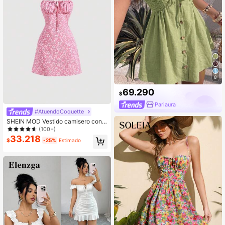
8
69.290
$
Pariaura
#AtuendoCoquette
SHEIN MOD Vestido camisero con b
usto fruncido y estampado floral pri
(100+)
maveral en todo el diseño
33.218
$
-25%
Estimado