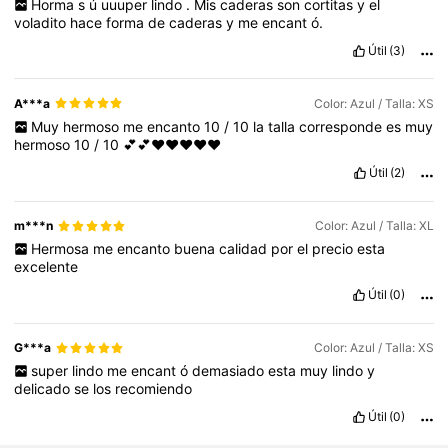
Horma
s
ú
uuuper
lindo
.
Mis
caderas
son
cortitas
y
el
voladito
hace
forma
de
caderas
y
me
encant
ó.
Útil
(3)
A***a
Color: Azul / Talla: XS
Muy
hermoso
me
encanto
10
/
10
la
talla
corresponde
es
muy
hermoso
10
/
10
💕💕♥️♥️♥️♥️♥️
Útil
(2)
m***n
Color: Azul / Talla: XL
Hermosa
me
encanto
buena
calidad
por
el
precio
esta
excelente
Útil
(0)
G***a
Color: Azul / Talla: XS
super
lindo
me
encant
ó
demasiado
esta
muy
lindo
y
delicado
se
los
recomiendo
Útil
(0)