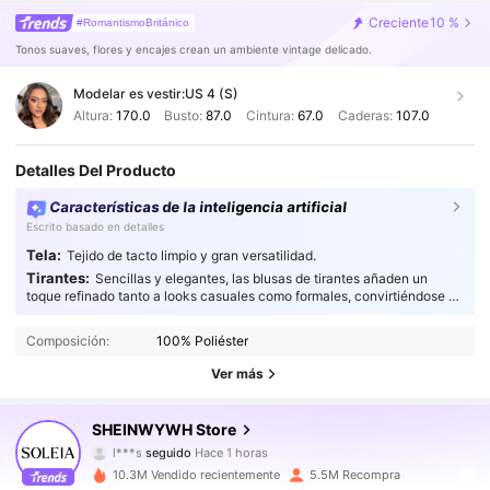
Creciente
10 %
#RomantismoBritánico
Tonos suaves, flores y encajes crean un ambiente vintage delicado.
Modelar es vestir:
US 4 (S)
Altura:
170.0
Busto:
87.0
Cintura:
67.0
Caderas:
107.0
Detalles Del Producto
Características de la inteligencia artificial
Escrito basado en detalles
Tela:
Tejido de tacto limpio y gran versatilidad.
Tirantes:
Sencillas y elegantes, las blusas de tirantes añaden un
toque refinado tanto a looks casuales como formales, convirtiéndose en
el complemento perfecto para cualquier guardarropa.
Composición:
100% Poliéster
Ver más
2.4M Seguidores
4,91
SHEINWYWH Store
l***s
seguido
Hace 1 horas
j***0
está navegando
2.4M Seguidores
4,91
10.3M Vendido recientemente
5.5M Recompra