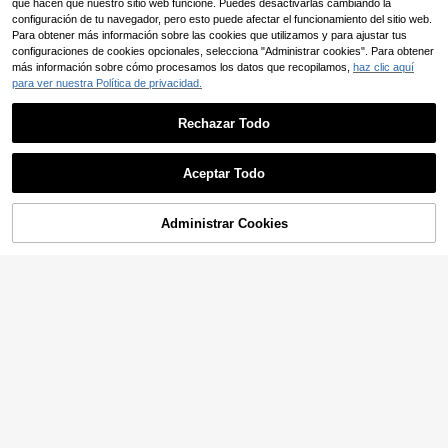
que hacen que nuestro sitio web funcione. Puedes desactivarlas cambiando la
#VestidoEstampado
configuración de tu navegador, pero esto puede afectar el funcionamiento del sitio web.
KARISMINA Vestido corto de veran
Para obtener más información sobre las cookies que utilizamos y para ajustar tus
31.390
o para la playa de mujer con busto f
$
configuraciones de cookies opcionales, selecciona "Administrar cookies". Para obtener
runcido, estampado floral total y det
alle de nudo, de corte ajustado
más información sobre cómo procesamos los datos que recopilamos,
haz clic aquí
para ver nuestra Política de privacidad.
5
Rechazar Todo
#VestidoDeVacaciones
Soleia Vestido slip con cinturón cru
52.090
zado fruncido con estampado de co
$
razón
Aceptar Todo
Administrar Cookies
¡45% DE DESCUENTO!
AÑADIR A LA BOLSA