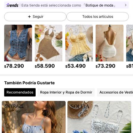
Esta tienda está seleccionada como
「Botique de moda」
2.4M Seguidores
4,91
Seguir
Todos los artículos
2.4M Seguidores
4,91
2.4M Seguidores
4,91
78.290
58.590
53.490
73.290
8
$
$
$
$
$
2.4M Seguidores
4,91
También Podría Gustarte
Recomendados
Ropa Interior y Ropa de Dormir
Accesorios de Vesti
2.4M Seguidores
4,91
2.4M Seguidores
4,91