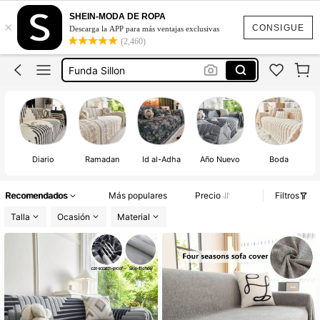
Cubre Sillones Para Sala
SHEIN-MODA DE ROPA
×
Mantas Para Sofá
CONSIGUE
Descarga la APP para más ventajas exclusivas
(2,460)
Funda Sillon
Cubre Sofá
Funda Para Sofa
Cubre Sillones Para Sala
D
Diario
Ramadan
Id al-Adha
Año Nuevo
Boda
Recomendados
Más populares
Precio
Filtros
Talla
Ocasión
Material