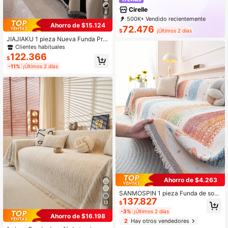
Cirelle
4
500K+ Vendido recientemente
Ahorro de $15.124
99K+ Recompra
397K Suscripción
72.476
$
¡Últimos 2 días
JIAJIAKU 1 pieza Nueva Funda Prot
ectora Antiarañazos para Sofá, Sen
Clientes habituales
sación de Lujo, Adecuada para Tod
122.366
$
as las Estaciones, Manta para Sofá
-11%
¡Últimos 2 días
con Decoración Circular
Ahorro de $4.263
SANMOSPIN 1 pieza Funda de sofá
137.827
de chenilla colorida, protector de so
13
$
fá de una sola pieza con diseño de f
-3%
¡Últimos 2 días
lecos, cobertura completa para tod
Ahorro de $16.198
2
Hay otros vendedores
as las estaciones, apto para mascot