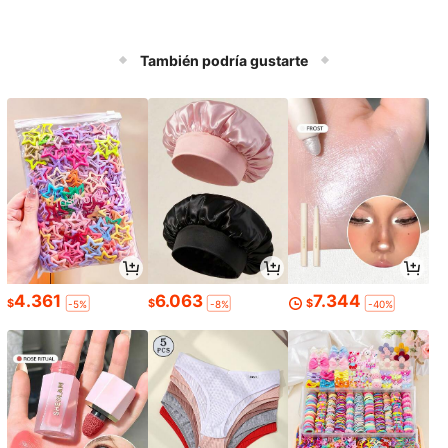
También podría gustarte
4.361
6.063
7.344
$
$
$
-5%
-8%
-40%