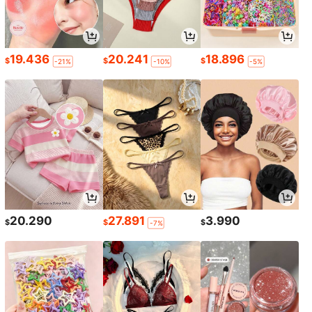
19.436
20.241
18.896
$
$
$
-21%
-10%
-5%
20.290
27.891
3.990
$
$
$
-7%