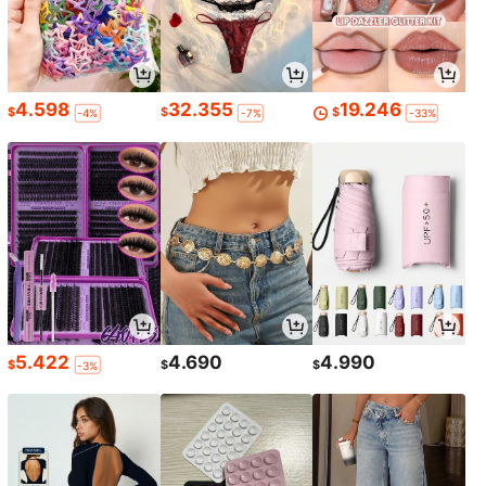
4.598
32.355
19.246
$
$
$
-4%
-7%
-33%
5.422
4.690
4.990
$
$
$
-3%