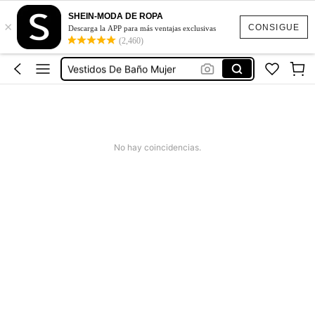
Ropa Deportiva De Mujer
SHEIN-MODA DE ROPA
×
Vestidos
CONSIGUE
Descarga la APP para más ventajas exclusivas
(2,460)
Vestidos Elegantes Para Fiesta
Vestidos De Baño Mujer
Blusas Para Mujer
Ropa Deportiva De Mujer
Vestidos
No hay coincidencias.