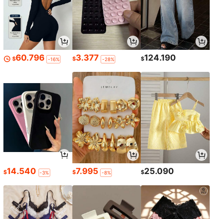
60.796
3.377
124.190
$
$
$
-16%
-28%
14.540
7.995
25.090
$
$
$
-3%
-8%