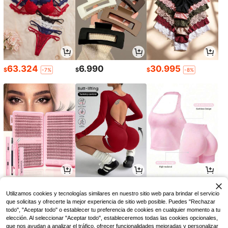
63.324
6.990
30.995
$
$
$
-7%
-8%
7.351
43.839
42.266
$
$
$
-8%
-13%
-11%
Utilizamos cookies y tecnologías similares en nuestro sitio web para brindar el servicio
que solicitas y ofrecerte la mejor experiencia de sitio web posible. Puedes "Rechazar
todo", "Aceptar todo" o establecer tu preferencia de cookies en cualquier momento a tu
elección. Al seleccionar "Aceptar todo", estableceremos todas las cookies opcionales,
que nos ayudan a analizar el tráfico, ofrecer funcionalidades mejoradas y personalizar