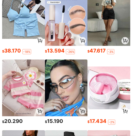
38.170
13.594
47.617
$
$
$
-18%
-26%
-3%
20.290
15.190
17.434
$
$
$
-2%