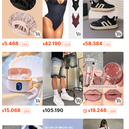
5.468
42.190
58.384
$
$
$
-25%
-22%
-3%
15.068
105.190
19.246
$
$
$
-25%
-33%