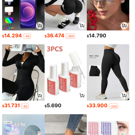
14.294
36.474
14.790
$
$
$
-4%
-26%
31.731
5.690
33.900
$
$
$
-8%
-24%