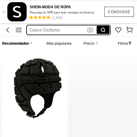
Lentes Esquí
SHEIN-MODA DE ROPA
×
Casco Esquí
CONSIGUE
Descarga la APP para más ventajas exclusivas
(2,460)
Casco Rugby
Casco Ciclismo
Casco Nieve
Recomendados
Más populares
Precio
Filtros
Lentes Esquí
Casco Esquí