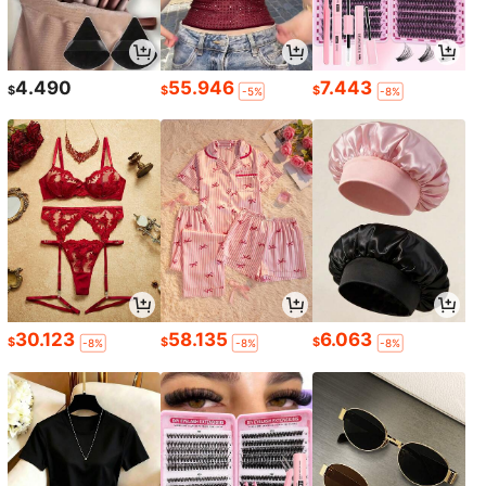
4.490
55.946
7.443
$
$
$
-5%
-8%
30.123
58.135
6.063
$
$
$
-8%
-8%
-8%