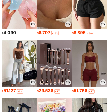
4.090
6.707
8.895
$
$
$
-15%
-50%
51.127
29.536
51.766
$
$
$
-6%
-5%
-5%