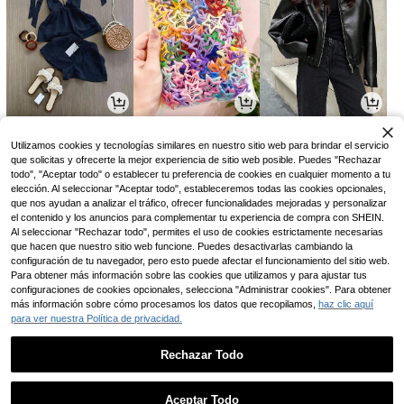
61.890
4.598
87.211
$
$
$
-4%
-12%
Utilizamos cookies y tecnologías similares en nuestro sitio web para brindar el servicio
que solicitas y ofrecerte la mejor experiencia de sitio web posible. Puedes "Rechazar
todo", "Aceptar todo" o establecer tu preferencia de cookies en cualquier momento a tu
elección. Al seleccionar "Aceptar todo", estableceremos todas las cookies opcionales,
que nos ayudan a analizar el tráfico, ofrecer funcionalidades mejoradas y personalizar
el contenido y los anuncios para complementar tu experiencia de compra con SHEIN.
Al seleccionar "Rechazar todo", permites el uso de cookies estrictamente necesarias
que hacen que nuestro sitio web funcione. Puedes desactivarlas cambiando la
configuración de tu navegador, pero esto puede afectar el funcionamiento del sitio web.
Para obtener más información sobre las cookies que utilizamos y para ajustar tus
configuraciones de cookies opcionales, selecciona "Administrar cookies". Para obtener
más información sobre cómo procesamos los datos que recopilamos,
haz clic aquí
para ver nuestra Política de privacidad.
20.843
29.204
63.324
$
$
$
-24%
-25%
-7%
Rechazar Todo
1
0
Aceptar Todo