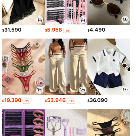
31.590
5.958
4.490
$
$
$
-1%
19.390
52.946
36.090
$
$
$
-3%
-11%