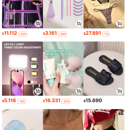
11.112
3.161
27.891
$
$
$
-20%
-28%
-7%
5.116
16.331
15.690
$
$
$
-16%
-50%