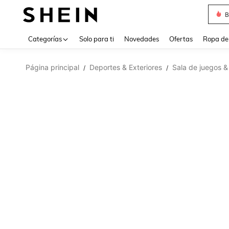
B
Use up 
Categorías
Solo para ti
Novedades
Ofertas
Ropa de
Página principal
Deportes & Exteriores
Sala de juegos &
/
/