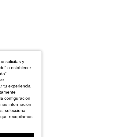
e solicitas y
odo" o establecer
do",
cer
r tu experiencia
ctamente
la configuración
 más información
es, selecciona
 que recopilamos,