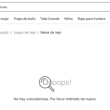
lusas
and down arrow keys to navigate search Búsqueda reciente and Busca y Encuentr
 mujer
Trajes de baño
Talla Grande
Niños
Ropa para hombre
 patio
Juego de tejo
Mesa de tejo
/
/
No hay coincidencias. Por favor inténtalo de nuevo.