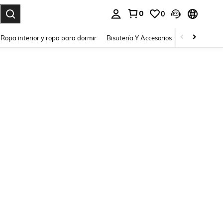
0
0
a. Press Enter to select.
Ropa interior y ropa para dormir
Bisutería Y Accesorios
Zapatos
H