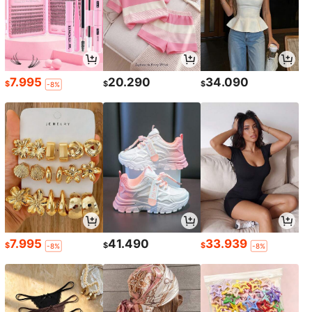
7.995
20.290
34.090
$
$
$
-8%
7.995
41.490
33.939
$
$
$
-8%
-8%