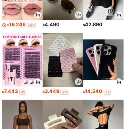
19.246
4.490
42.890
$
$
$
-33%
7.443
3.449
14.540
$
$
$
-8%
-28%
-3%