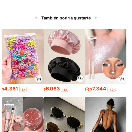
También podría gustarte
4.361
6.063
7.344
$
$
$
-5%
-8%
-40%