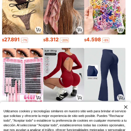
27.891
8.312
4.598
$
$
$
-7%
-20%
-6%
7.011
43.839
63.418
$
$
$
-10%
-13%
-9%
Utilizamos cookies y tecnologías similares en nuestro sitio web para brindar el servicio
que solicitas y ofrecerte la mejor experiencia de sitio web posible. Puedes "Rechazar
todo", "Aceptar todo" o establecer tu preferencia de cookies en cualquier momento a tu
elección. Al seleccionar "Aceptar todo", estableceremos todas las cookies opcionales,
que nos ayudan a analizar el tráfico, ofrecer funcionalidades mejoradas y personalizar