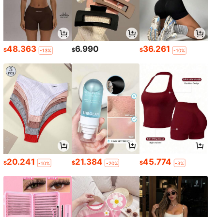
48.363
6.990
36.261
$
$
$
-13%
-10%
20.241
21.384
45.774
$
$
$
-10%
-20%
-3%