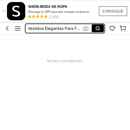
Blusas Para Mujer
SHEIN-MODA DE ROPA
×
Brinquedos Sensuais Adultos
CONSIGUE
Descarga la APP para más ventajas exclusivas
(2,460)
Vestidos
Vestidos Elegantes Para Fiesta
Vestidos De Baño Mujer
Blusas Para Mujer
Brinquedos Sensuais Adultos
No hay coincidencias.