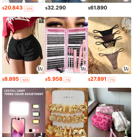
20.843
32.290
61.890
$
$
$
-24%
8.895
5.958
27.891
$
$
$
-50%
-1%
-7%