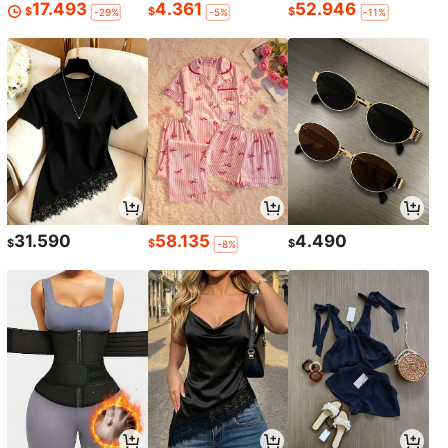
17.493
4.361
52.946
$
$
$
-29%
-5%
-11%
31.590
58.135
4.490
$
$
$
-8%