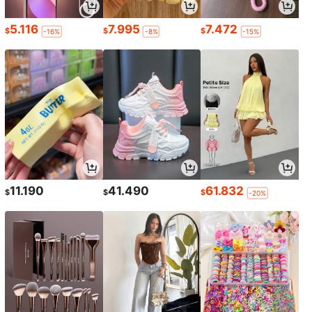
5.116
7.995
7.472
$
$
$
-16%
-8%
-15%
11.190
41.490
61.832
$
$
$
-20%