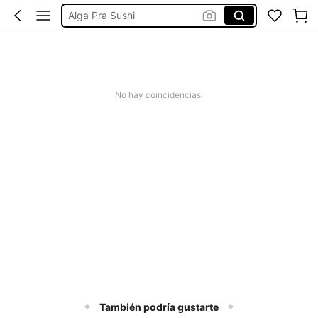
Alga Pra Sushi
Temperos Naturais E Condimentos
Alga Marinha Para Sushi
Folhas De Algas Para Sushi
Folha De Alga Para Sushi
No hay coincidencias.
También podría gustarte