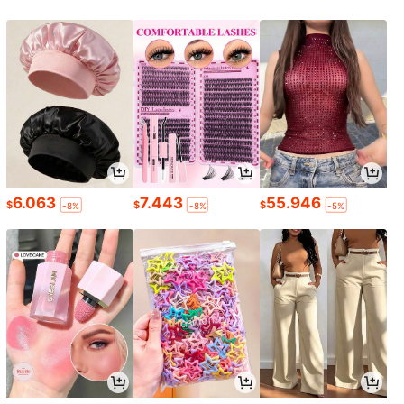
6.063
7.443
55.946
$
$
$
-8%
-8%
-5%