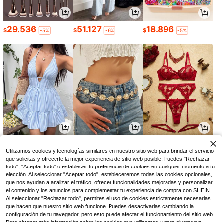
29.536
51.127
18.896
$
$
$
-5%
-6%
-5%
43.890
4.690
30.123
$
$
$
-8%
Utilizamos cookies y tecnologías similares en nuestro sitio web para brindar el servicio
que solicitas y ofrecerte la mejor experiencia de sitio web posible. Puedes "Rechazar
todo", "Aceptar todo" o establecer tu preferencia de cookies en cualquier momento a tu
elección. Al seleccionar "Aceptar todo", estableceremos todas las cookies opcionales,
que nos ayudan a analizar el tráfico, ofrecer funcionalidades mejoradas y personalizar
el contenido y los anuncios para complementar tu experiencia de compra con SHEIN.
Al seleccionar "Rechazar todo", permites el uso de cookies estrictamente necesarias
que hacen que nuestro sitio web funcione. Puedes desactivarlas cambiando la
configuración de tu navegador, pero esto puede afectar el funcionamiento del sitio web.