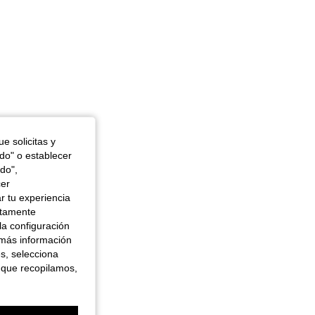
e solicitas y
odo" o establecer
do",
cer
r tu experiencia
ctamente
la configuración
 más información
es, selecciona
 que recopilamos,