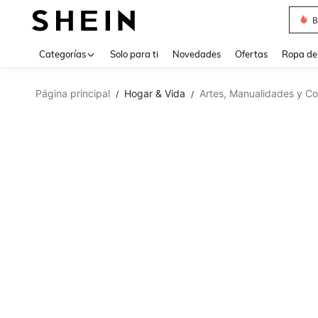
B
Use up 
Categorías
Solo para ti
Novedades
Ofertas
Ropa de
Página principal
Hogar & Vida
Artes, Manualidades y Co
/
/