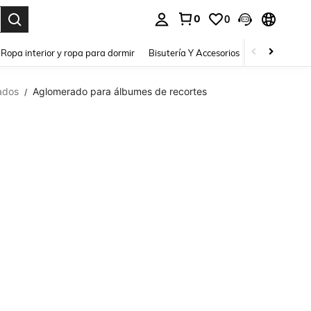
0
0
a. Press Enter to select.
Ropa interior y ropa para dormir
Bisutería Y Accesorios
Zapatos
H
ados
Aglomerado para álbumes de recortes
/