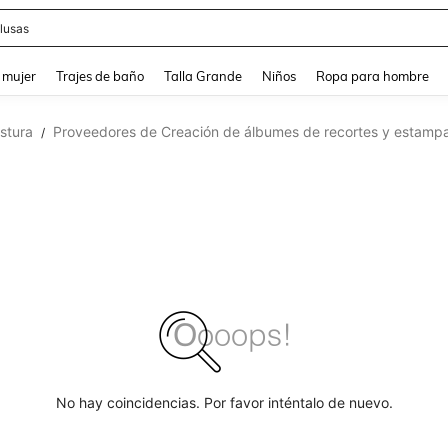
lusas
and down arrow keys to navigate search Búsqueda reciente and Busca y Encuentr
 mujer
Trajes de baño
Talla Grande
Niños
Ropa para hombre
stura
Proveedores de Creación de álbumes de recortes y estamp
/
No hay coincidencias. Por favor inténtalo de nuevo.