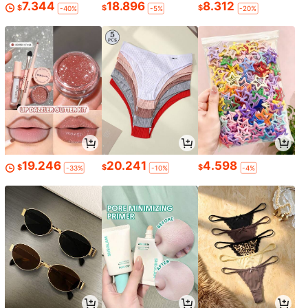
7.344
18.896
8.312
$
$
$
-40%
-5%
-20%
19.246
20.241
4.598
$
$
$
-33%
-10%
-4%