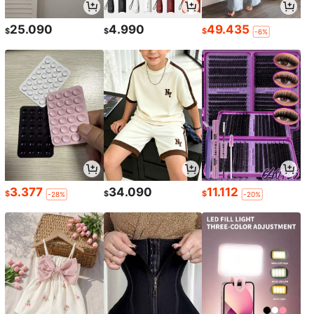
25.090
4.990
49.435
$
$
$
-6%
3.377
34.090
11.112
$
$
$
-28%
-20%