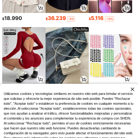
18.990
36.239
5.116
$
$
$
-8%
-16%
43.839
17.090
3.293
$
$
$
-13%
-25%
Utilizamos cookies y tecnologías similares en nuestro sitio web para brindar el servicio
que solicitas y ofrecerte la mejor experiencia de sitio web posible. Puedes "Rechazar
todo", "Aceptar todo" o establecer tu preferencia de cookies en cualquier momento a tu
elección. Al seleccionar "Aceptar todo", estableceremos todas las cookies opcionales,
que nos ayudan a analizar el tráfico, ofrecer funcionalidades mejoradas y personalizar
el contenido y los anuncios para complementar tu experiencia de compra con SHEIN.
Al seleccionar "Rechazar todo", permites el uso de cookies estrictamente necesarias
que hacen que nuestro sitio web funcione. Puedes desactivarlas cambiando la
configuración de tu navegador, pero esto puede afectar el funcionamiento del sitio web.