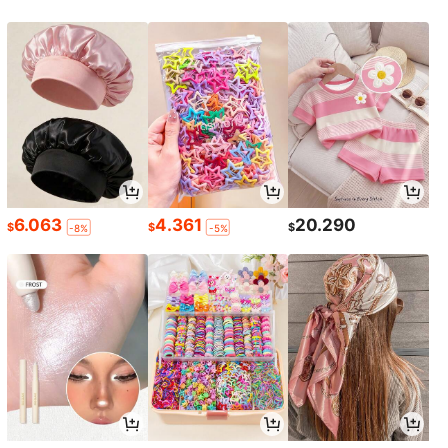
6.063
4.361
20.290
$
$
$
-8%
-5%