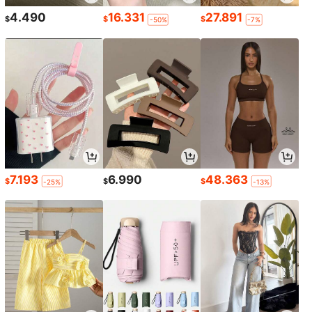
4.490
16.331
27.891
$
$
$
-50%
-7%
7.193
6.990
48.363
$
$
$
-25%
-13%