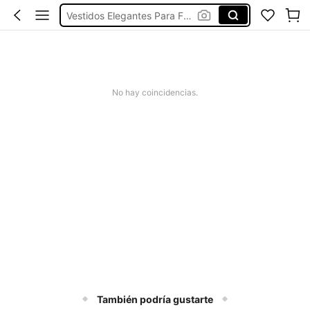
Vestidos Elegantes Para Fiesta
Vestidos De Baño Mujer
Blusas Para Mujer
El Camino Del Artista Libro
No hay coincidencias.
También podría gustarte