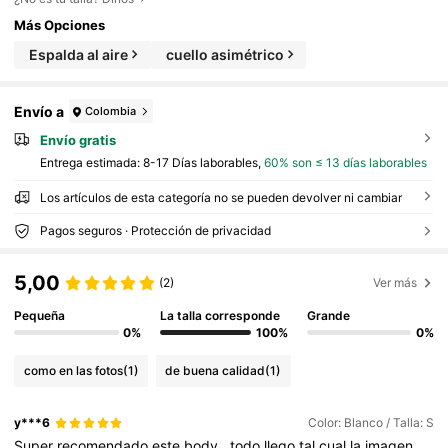
Más Opciones
Espalda al aire
cuello asimétrico
Envío a
Colombia
Envío gratis
Entrega estimada:
8-17 Días laborables,
60% son ≤ 13 días laborables
Los artículos de esta categoría no se pueden devolver ni cambiar
Pagos seguros · Protección de privacidad
5,00
(2)
Ver más
Pequeña
La talla corresponde
Grande
0%
100%
0%
como en las fotos
(1)
de buena calidad
(1)
y***6
Color: Blanco / Talla: S
Super
recomendado
este
body
,
todo
llego
tal
cual
la
imagen
.