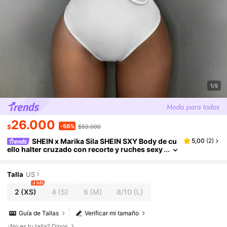
1/5
26.000
-56%
$
$59.090
SHEIN x Marika Sila SHEIN SXY Body de cu
5,00
(
2
)
ello halter cruzado con recorte y ruches sexy
para mujer, casual de verano en la calle
Talla
US
4 left
2
(XS)
4
(S)
6
(M)
8/10
(L)
Guía de Tallas
Verificar mi tamaño
¿No es tu talla? Dinos