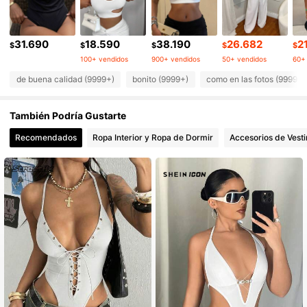
1.4M Seguidores
4,93
31.690
18.590
38.190
26.682
2
$
$
$
$
$
100+ vendidos
900+ vendidos
50+ vendidos
60+
1.4M Seguidores
4,93
de buena calidad (9999+)
bonito (9999+)
como en las fotos (9999+)
1.4M Seguidores
4,93
También Podría Gustarte
Recomendados
Ropa Interior y Ropa de Dormir
Accesorios de Vesti
1.4M Seguidores
4,93
1.4M Seguidores
4,93
1.4M Seguidores
4,93
1.4M Seguidores
4,93