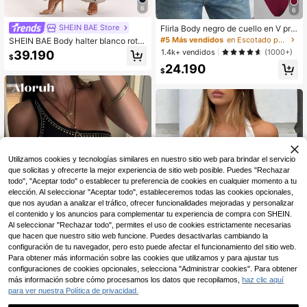
6
6
#5 Más vendidos
en Escotado por detrás Body De Mujer
240+ Dice "como en las fotos"
SHEIN BAE Store
Flirla Body negro de cuello en V pro
fundo y espalda descubierta, elásti
#5 Más vendidos
#5 Más vendidos
en Escotado por detrás Body De Mujer
en Escotado por detrás Body De Mujer
SHEIN BAE Body halter blanco roto
co, suave, cómodo, de moda, casua
para mujer, top de verano con cuell
240+ Dice "como en las fotos"
240+ Dice "como en las fotos"
1.4k+ vendidos
(1000+)
39.190
l, sexy, adecuado para mujeres de t
$
o alto, superelástico y suave, ropa c
#5 Más vendidos
en Escotado por detrás Body De Mujer
24.190
alla pequeña, primavera/verano
asual minimalista y elegante para s
$
240+ Dice "como en las fotos"
alir de noche y vacaciones
Utilizamos cookies y tecnologías similares en nuestro sitio web para brindar el servicio
que solicitas y ofrecerte la mejor experiencia de sitio web posible. Puedes "Rechazar
todo", "Aceptar todo" o establecer tu preferencia de cookies en cualquier momento a tu
elección. Al seleccionar "Aceptar todo", estableceremos todas las cookies opcionales,
que nos ayudan a analizar el tráfico, ofrecer funcionalidades mejoradas y personalizar
el contenido y los anuncios para complementar tu experiencia de compra con SHEIN.
Al seleccionar "Rechazar todo", permites el uso de cookies estrictamente necesarias
que hacen que nuestro sitio web funcione. Puedes desactivarlas cambiando la
configuración de tu navegador, pero esto puede afectar el funcionamiento del sitio web.
Para obtener más información sobre las cookies que utilizamos y para ajustar tus
configuraciones de cookies opcionales, selecciona "Administrar cookies". Para obtener
10
más información sobre cómo procesamos los datos que recopilamos,
haz clic aquí
Aloruh
para ver nuestra Política de privacidad.
Aloruh Mono de mujer de color negr
NOIRLYN
o sólido, nuevo diseño, con hombro