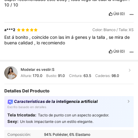
10
/
10
Útil
(0)
a***2
Color: Blanco / Talla: XS
Est
á
bonito
,
coincide
con
las
im
á
genes
y
la
talla
,
se
mira
de
buena
calidad
,
lo
recomiendo
Útil
(0)
Modelar es vestir:
S
Altura:
170.0
Busto:
91.0
Cintura:
63.5
Caderas:
98.0
Detalles Del Producto
Características de la inteligencia artificial
Escrito basado en detalles
Tela tricotada:
Tacto de punto con un aspecto acogedor.
Sexy:
Un look impactante con un estilo elegante.
Composición:
94% Poliéster, 6% Elastano