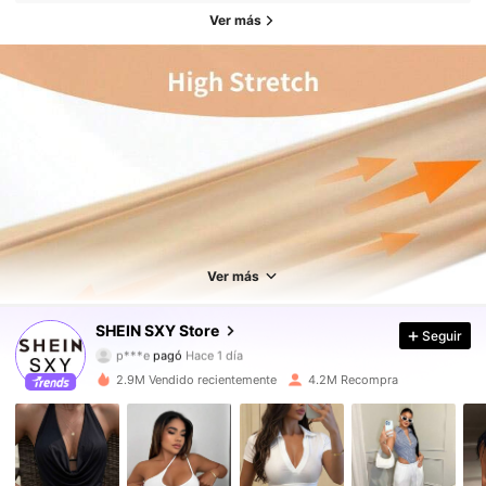
Ver más
Ver más
1.4M Seguidores
4,93
SHEIN SXY Store
Seguir
p***e
pagó
Hace 1 día
d***t
seguido
Hace 3 horas
2.9M Vendido recientemente
4.2M Recompra
1.4M Seguidores
4,93
1.4M Seguidores
4,93