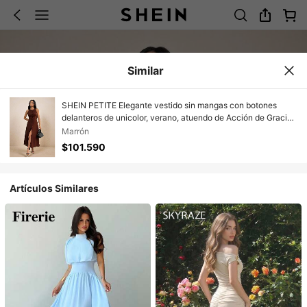
Similar
SHEIN PETITE Elegante vestido sin mangas con botones
delanteros de unicolor, verano, atuendo de Acción de Gracias
para mujeres, vestido marrón, vestidos de noche de lujo para
Marrón
damas, mujeres de talla pequeña
$101.590
Artículos Similares