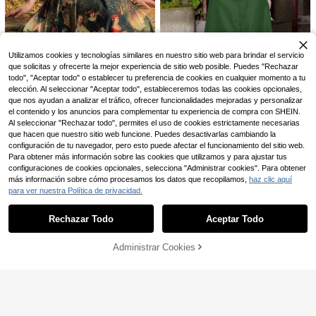
Utilizamos cookies y tecnologías similares en nuestro sitio web para brindar el servicio
que solicitas y ofrecerte la mejor experiencia de sitio web posible. Puedes "Rechazar
todo", "Aceptar todo" o establecer tu preferencia de cookies en cualquier momento a tu
elección. Al seleccionar "Aceptar todo", estableceremos todas las cookies opcionales,
Ahorro de $3.887
#FloresAntiguas
que nos ayudan a analizar el tráfico, ofrecer funcionalidades mejoradas y personalizar
Skyraze Vestido de longitud media
Vestido camisa sin mangas para mu
el contenido y los anuncios para complementar tu experiencia de compra con SHEIN.
79.990
con estampado de estilo palaciego
60.903
jer, vestido midi casual con cuello e
$
$
Al seleccionar "Rechazar todo", permites el uso de cookies estrictamente necesarias
vintage para mujeres, adecuado pa
n V, botones, línea A y bolsillos, ele
6
-6%
¡Últimos 2 días
que hacen que nuestro sitio web funcione. Puedes desactivarlas cambiando la
ra primavera/verano, vintage, palac
gante para el verano
29
io, jardín, té de la tarde, salida casu
configuración de tu navegador, pero esto puede afectar el funcionamiento del sitio web.
#LinoAmor
al, cita, fiesta
Para obtener más información sobre las cookies que utilizamos y para ajustar tus
Editum
Pariaura Vestido de mujer elegante
configuraciones de cookies opcionales, selecciona "Administrar cookies". Para obtener
de estilo francés con botones y blo
50+ vendidos
Editum Vestido largo elegante para
más información sobre cómo procesamos los datos que recopilamos,
haz clic aquí
75.690
que de color patchwork
60.512
mujer con cintura ceñida, efecto ad
$
para ver nuestra Política de privacidad.
$
Mostrar artículos similares con stock
Ver todo
elgazante, de lino sintético, con laz
-15%
¡Últimos 3 días
o y bolsillos, adecuado para el uso
Estimado
diario y ropa de trabajo para profes
Rechazar Todo
Aceptar Todo
Lo sentimos, este producto está agotado.
oras
Administrar Cookies
AGOTADO