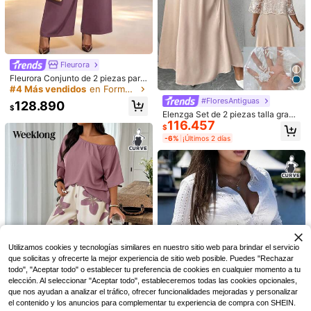
10
Fleurora
Elaquor CURVE
Fleurora Conjunto de 2 piezas para
Elaquor Conjunto de 2 piezas de to
Breezaya CURVE
mujer talla grande con top de cuell
#4 Más vendidos
en Formal y de noche Co-Ords de Talla Grande
p corto y vestido de unicolor para ta
69.690
o redondo, manga larga y encaje, y
Breezaya Conjunto de 2 piezas de
#FloresAntiguas
$
llas grandes
128.890
pantalones para otoño
mujer talla grande con rayas negras
$
#10 Más vendidos
en Estiramiento Alto Co-Ords de Talla Grande
Elenzga Set de 2 piezas talla grand
& blancas para verano, casual y de
41.132
116.457
e: Vestido largo sin mangas de cuell
$
vacaciones, estilo bohemio holgado
$
o redondo tejido + Cárdigan ligero
-15%
¡Últimos 3 días
de cintura alta para la playa, camis
-6%
¡Últimos 2 días
de malla texturizada y bordada de
Estimado
eta de punto y shorts tejidos
3/4 de manga, casual para vacacio
nes
Utilizamos cookies y tecnologías similares en nuestro sitio web para brindar el servicio
que solicitas y ofrecerte la mejor experiencia de sitio web posible. Puedes "Rechazar
todo", "Aceptar todo" o establecer tu preferencia de cookies en cualquier momento a tu
elección. Al seleccionar "Aceptar todo", estableceremos todas las cookies opcionales,
que nos ayudan a analizar el tráfico, ofrecer funcionalidades mejoradas y personalizar
el contenido y los anuncios para complementar tu experiencia de compra con SHEIN.
31