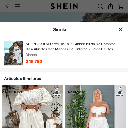
Similar
SHEIN Clasi Mujeres De Talla Grande Blusa De Hombros
Descubiertos Con Mangas De Linterna Y Falda De Dos
Aberturas Laterales Altas Para Atuendos De Playa Con Tela
Blanco
Transparente
$48.790
Artículos Similares