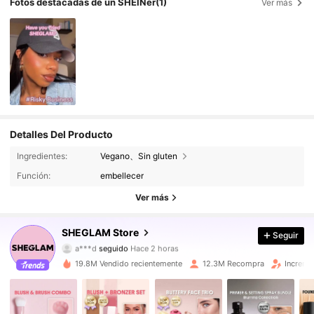
Fotos destacadas de un SHEINer
(1)
Ver más
Detalles Del Producto
Ingredientes:
Vegano、Sin gluten
Función:
embellecer
Ver más
4.7M Seguidores
4,94
SHEGLAM Store
Seguir
a***d
seguido
Hace 2 horas
佢***t
está navegando
4.7M Seguidores
4,94
19.8M Vendido recientemente
12.3M Recompra
Increme
4.7M Seguidores
4,94