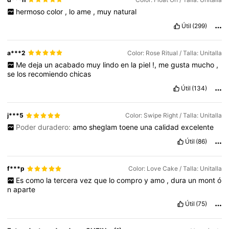
hermoso
color
,
lo
ame
,
muy
natural
Útil
(299)
a***2
Color: Rose Ritual / Talla: Unitalla
Me
deja
un
acabado
muy
lindo
en
la
piel
!,
me
gusta
mucho
,
se
los
recomiendo
chicas
Útil
(134)
j***5
Color: Swipe Right / Talla: Unitalla
Poder duradero:
amo
sheglam
toene
una
calidad
excelente
Útil
(86)
f***p
Color: Love Cake / Talla: Unitalla
Es
como
la
tercera
vez
que
lo
compro
y
amo
,
dura
un
mont
ó
n
aparte
Útil
(75)