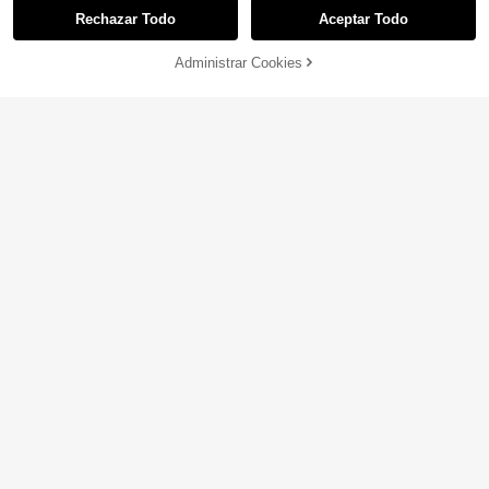
-25%
¡Últimos 3 días
Rechazar Todo
Aceptar Todo
Administrar Cookies
¡21% DE DESCUENTO!
AÑADIR A LA BOLSA