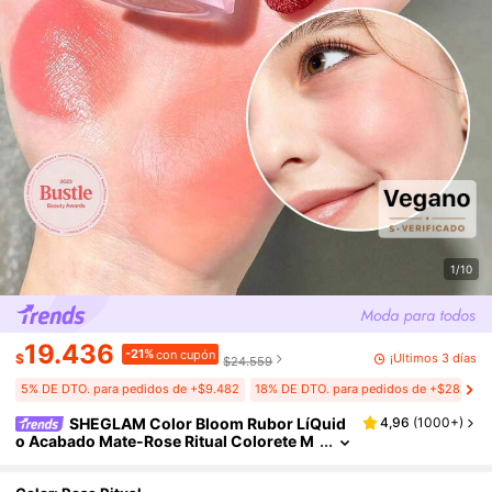
1/10
19.436
-21%
con cupón
¡Últimos 3 días
$
$24.559
5% DE DTO. para pedidos de +$9.482
18% DE DTO. para pedidos de +$28.445
SHEGLAM Color Bloom Rubor LíQuid
4,96
(
1000+
)
o Acabado Mate-Rose Ritual Colorete M
arca De Belleza CosméTica Maquillaje Pa
ra Mujeres Y NiñAs