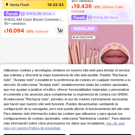
80+ vendidos
Venta Flash
19:32:42
19.436
$
-21%
¡Últimos 3 días
Estimado
SHEGLAM Store
SHEGLAM Store
SHEGLAM Color Bloom Colorete líq
uido-Candy Apple colorete Marca d
90+ vendidos
e Belleza Cosmética Maquillaje par
16.094
$
-37%
Estimado
a Mujeres y Niñas
Utilizamos cookies y tecnologías similares en nuestro sitio web para brindar el servicio
que solicitas y ofrecerte la mejor experiencia de sitio web posible. Puedes "Rechazar
todo", "Aceptar todo" o establecer tu preferencia de cookies en cualquier momento a tu
elección. Al seleccionar "Aceptar todo", estableceremos todas las cookies opcionales,
que nos ayudan a analizar el tráfico, ofrecer funcionalidades mejoradas y personalizar
el contenido y los anuncios para complementar tu experiencia de compra con SHEIN.
Al seleccionar "Rechazar todo", permites el uso de cookies estrictamente necesarias
que hacen que nuestro sitio web funcione. Puedes desactivarlas cambiando la
14
configuración de tu navegador, pero esto puede afectar el funcionamiento del sitio web.
Para obtener más información sobre las cookies que utilizamos y para ajustar tus
SHEGLAM Store
configuraciones de cookies opcionales, selecciona "Administrar cookies". Para obtener
SHEGLAM So Lippy Delineador De
más información sobre cómo procesamos los datos que recopilamos,
haz clic aquí
Labios-But First,Coffee Lip Combo
900+ vendidos
(1000+)
para ver nuestra Política de privacidad.
Marca De Belleza CosméTica Maq
9.189
$
uillaje Para Mujeres Y NiñAs