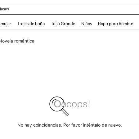
lusas
and down arrow keys to navigate search Búsqueda reciente and Busca y Encuentr
 mujer
Trajes de baño
Talla Grande
Niños
Ropa para hombre
Novela romántica
No hay coincidencias. Por favor inténtalo de nuevo.