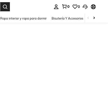
0
0
a. Press Enter to select.
Ropa interior y ropa para dormir
Bisutería Y Accesorios
Zapatos
H