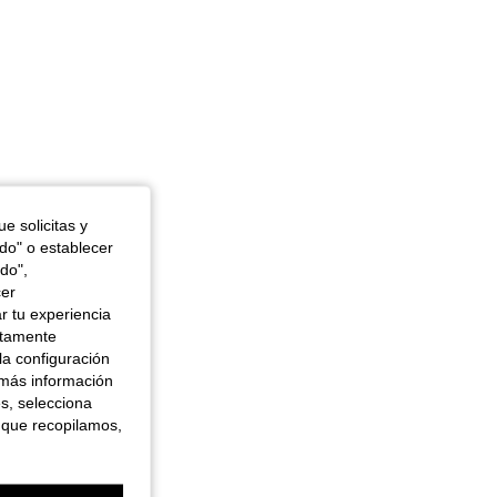
e solicitas y
odo" o establecer
do",
cer
r tu experiencia
ctamente
la configuración
 más información
es, selecciona
 que recopilamos,