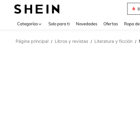
B
Use up 
Categorías
Solo para ti
Novedades
Ofertas
Ropa de
Página principal
Libros y revistas
Literatura y ficción
/
/
/