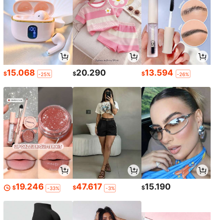
15.068
20.290
13.594
$
$
$
-25%
-26%
19.246
47.617
15.190
$
$
$
-33%
-3%