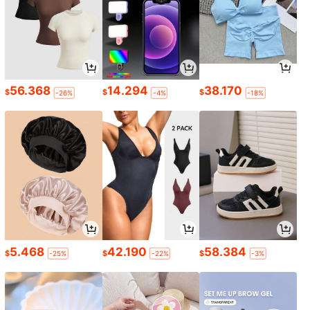
56.368
14.294
38.170
$
$
$
-26%
-4%
-18%
5.468
42.190
58.384
$
$
$
-25%
-22%
-3%