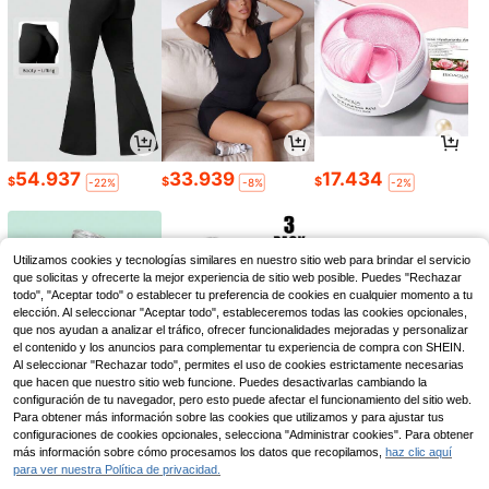
54.937
33.939
17.434
$
$
$
-22%
-8%
-2%
Utilizamos cookies y tecnologías similares en nuestro sitio web para brindar el servicio
que solicitas y ofrecerte la mejor experiencia de sitio web posible. Puedes "Rechazar
todo", "Aceptar todo" o establecer tu preferencia de cookies en cualquier momento a tu
elección. Al seleccionar "Aceptar todo", estableceremos todas las cookies opcionales,
que nos ayudan a analizar el tráfico, ofrecer funcionalidades mejoradas y personalizar
el contenido y los anuncios para complementar tu experiencia de compra con SHEIN.
Al seleccionar "Rechazar todo", permites el uso de cookies estrictamente necesarias
que hacen que nuestro sitio web funcione. Puedes desactivarlas cambiando la
configuración de tu navegador, pero esto puede afectar el funcionamiento del sitio web.
Para obtener más información sobre las cookies que utilizamos y para ajustar tus
24.177
41.346
24.676
$
$
$
configuraciones de cookies opcionales, selecciona "Administrar cookies". Para obtener
-41%
-23%
-16%
más información sobre cómo procesamos los datos que recopilamos,
haz clic aquí
para ver nuestra Política de privacidad.
1