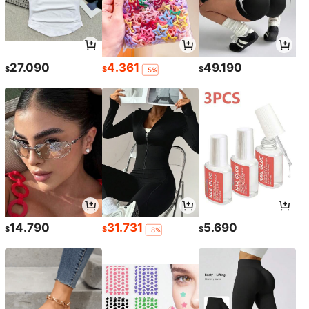
27.090
4.361
49.190
$
$
$
-5%
14.790
31.731
5.690
$
$
$
-8%