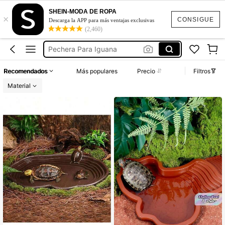
Tortuguero
SHEIN-MODA DE ROPA
×
Correa Para Iguana
CONSIGUE
Descarga la APP para más ventajas exclusivas
(2,460)
Iguanas Accesorios
Pechera Para Iguana
Arnes Para Iguana
Recomendados
Más populares
Precio
Filtros
Tortuguero
Material
Correa Para Iguana