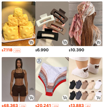
7.118
6.990
10.390
$
$
$
-25%
48.363
20.241
13.883
$
$
$
-13%
-10%
-8%