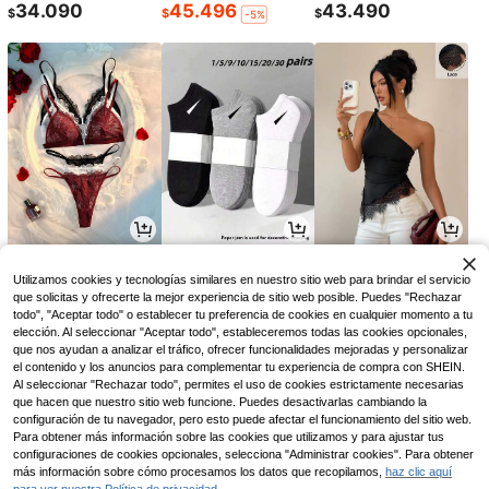
34.090
45.496
43.490
$
$
$
-5%
32.355
4.450
28.026
$
$
$
-7%
-9%
-12%
Utilizamos cookies y tecnologías similares en nuestro sitio web para brindar el servicio
que solicitas y ofrecerte la mejor experiencia de sitio web posible. Puedes "Rechazar
todo", "Aceptar todo" o establecer tu preferencia de cookies en cualquier momento a tu
elección. Al seleccionar "Aceptar todo", estableceremos todas las cookies opcionales,
que nos ayudan a analizar el tráfico, ofrecer funcionalidades mejoradas y personalizar
el contenido y los anuncios para complementar tu experiencia de compra con SHEIN.
Al seleccionar "Rechazar todo", permites el uso de cookies estrictamente necesarias
que hacen que nuestro sitio web funcione. Puedes desactivarlas cambiando la
configuración de tu navegador, pero esto puede afectar el funcionamiento del sitio web.
Para obtener más información sobre las cookies que utilizamos y para ajustar tus
configuraciones de cookies opcionales, selecciona "Administrar cookies". Para obtener
más información sobre cómo procesamos los datos que recopilamos,
haz clic aquí