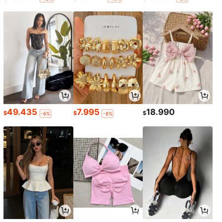
49.435
7.995
18.990
$
$
$
-6%
-8%