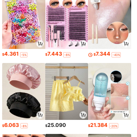
4.361
7.443
7.344
$
$
$
-5%
-8%
-40%
6.063
25.090
21.384
$
$
$
-8%
-20%