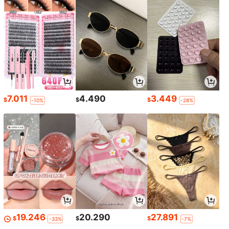
7.011
4.490
3.449
$
$
$
-10%
-28%
19.246
20.290
27.891
$
$
$
-33%
-7%