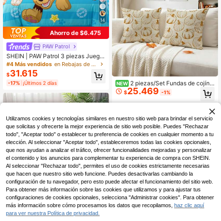
14
Ahorro de $6.475
PAW Patrol
SHEIN | PAW Patrol 3 piezas Juego
de Funda Nórdica con Patrón de Di
#4 Más vendidos
en Rebajas de verano Fundas y juegos de edredón
bujos Animados Lindos, Material Ce
31.615
$
pillado, Suave y Cálido, Funda Nórd
2 piezas/Set Fundas de cojín c
-17%
¡Últimos 2 días
ica a Rayas Azules, Tamaños Múlti
NEW
25.469
on diseño de calabaza de línea de o
ples Adecuados para Cama Individu
$
-1%
toño, estilo granja de cosecha, vers
al/Doble/Queen/King
átiles para sala de estar, patio exteri
or, adecuadas para sofá, dormitorio,
jardín y decoración del hogar, regal
Utilizamos cookies y tecnologías similares en nuestro sitio web para brindar el servicio
o de Acción de Gracias (relleno de
que solicitas y ofrecerte la mejor experiencia de sitio web posible. Puedes "Rechazar
cojín no incluido)
todo", "Aceptar todo" o establecer tu preferencia de cookies en cualquier momento a tu
elección. Al seleccionar "Aceptar todo", estableceremos todas las cookies opcionales,
que nos ayudan a analizar el tráfico, ofrecer funcionalidades mejoradas y personalizar
el contenido y los anuncios para complementar tu experiencia de compra con SHEIN.
Al seleccionar "Rechazar todo", permites el uso de cookies estrictamente necesarias
que hacen que nuestro sitio web funcione. Puedes desactivarlas cambiando la
configuración de tu navegador, pero esto puede afectar el funcionamiento del sitio web.
Para obtener más información sobre las cookies que utilizamos y para ajustar tus
configuraciones de cookies opcionales, selecciona "Administrar cookies". Para obtener
más información sobre cómo procesamos los datos que recopilamos,
haz clic aquí
para ver nuestra Política de privacidad.