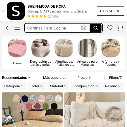
SHEIN-MODA DE ROPA
×
CONSIGUE
Descarga la APP para más ventajas exclusivas
(2,460)
Cortinas Para Cocina
Cortinas Para Recamara
Cortinas Para Sala
Sabanas Matrimonial
Fundas Para Sillones Sala
Decoración de
Almohadas,
Artículos para
Alfombras y
Cortinas Para Cocina
Cama
sofás y sofás
Rellenos y
Ventanas
Tapetes
Fundas
Decorativas
Cortinas Para Recamara
Recomendados
Más populares
Precio
Filtros
Categoría
Color
Material
Composición
Relleno