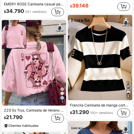
EMERY ROSE Camiseta casual para el hogar con estampado floral para mujer, adecuada para uso casual y de moda en verano
39.146
$
34.790
$
50+ vendidos
4
5
Franclia Camiseta de manga corta con cuello redondo y estampado de rayas para mujer de talla grande
ZZG Es Trus, Camiseta de Verano para Mujer con Estampado de "Carta de Póker Q de Durazno Rojo" Estilo Y2K de Calle, Top Rosa de Cuello Redondo, Talla Grande, Manga Corta, Casual
31.290
$
100+ vendidos
21.790
$
Clientes habituales