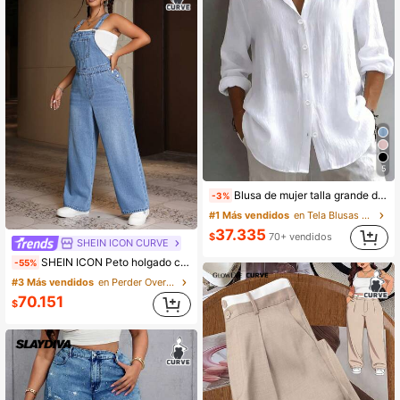
5
Blusa de mujer talla grande de unicolor con manga larga, cuello y botones delanteros, blanca, de trabajo a fin de semana
-3%
#1 Más vendidos
en Tela Blusas De Talla Grande
37.335
#3 Más vendidos
en Perder Overoles de mezclilla de talla grande
$
70+ vendidos
SHEIN ICON CURVE
¡Casi agotado!
SHEIN ICON Peto holgado casual de talla grande en mezclilla para primavera y verano
-55%
#3 Más vendidos
#3 Más vendidos
en Perder Overoles de mezclilla de talla grande
en Perder Overoles de mezclilla de talla grande
¡Casi agotado!
¡Casi agotado!
#3 Más vendidos
en Perder Overoles de mezclilla de talla grande
70.151
$
¡Casi agotado!