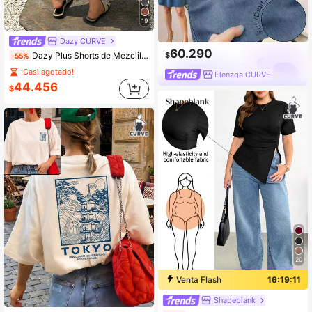
19
Dazy CURVE
60.290
$
Dazy Plus Shorts de Mezclilla Azul Lavado Oscuro con Bordado de Lazo en Bolsillo Trasero, Pierna Recta, Largo hasta la Rodilla, Primavera/Verano
-55%
¡Casi agotado!
Elenzga CURVE
44.456
$
20
Venta Flash
16:19:09
Shapeblank