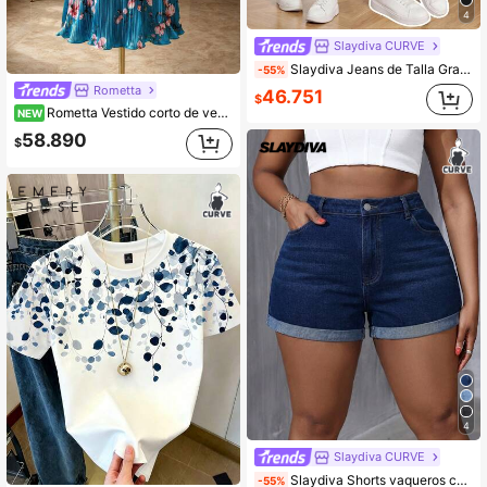
4
Slaydiva CURVE
Slaydiva Jeans de Talla Grande Casuales Lavados Desgastados Ajuste Delgado
-55%
Rometta
46.751
$
Rometta Vestido corto de verano para mujer talla grande, romántico, azul francés, estampado floral de magnolia, cuello halter, sin mangas, plisado, para citas y múltiples ocasiones
NEW
58.890
$
4
Slaydiva CURVE
Slaydiva Shorts vaqueros casuales con bolsillos y botones para mujer de talla grande
-55%