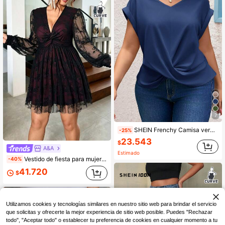
7
SHEIN Frenchy Camisa verde de manga corta con cuello en V, dobladillo con nudo retorcido y mangas de murciélago para mujer de talla grande
-25%
23.543
$
A&A
Estimado
Vestido de fiesta para mujer talla grande con cintura retorcida, corte en A, forro de encaje y bloques de color, otoño/invierno
-40%
41.720
$
Utilizamos cookies y tecnologías similares en nuestro sitio web para brindar el servicio
que solicitas y ofrecerte la mejor experiencia de sitio web posible. Puedes "Rechazar
todo", "Aceptar todo" o establecer tu preferencia de cookies en cualquier momento a tu