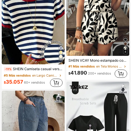
4
SHEIN VCAY Mono estampado con silueta de hoja para talla grande, ideal para días festivos
23
#1 Más vendidos
en Tela Monos y bodies de talla grande
SHEIN Camiseta casual versátil de mujer talla grande con cuello redondo y mangas cortas a rayas
-11%
41.890
$
200+ vendidos
#5 Más vendidos
en Largo Camisetas de talla grande
35.057
$
60+ vendidos