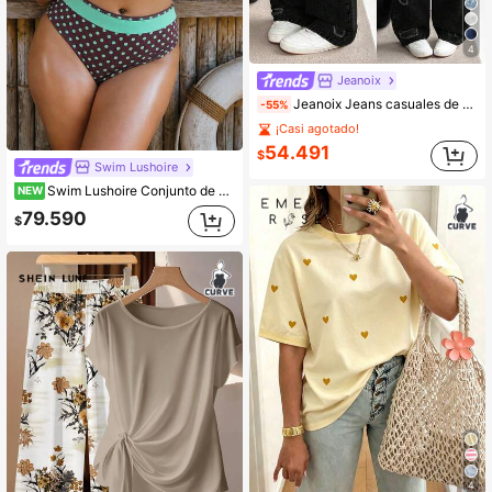
4
Jeanoix
Jeanoix Jeans casuales de talle alto, sueltos y con bolsillos rotos, talla grande
-55%
¡Casi agotado!
54.491
$
Swim Lushoire
Swim Lushoire Conjunto de bikini de 2 piezas para mujer talla grande con estampado aleatorio de lunares, nuevo modelo de moda 2026, estilo minimalista casual para vacaciones y uso diario, con aros, copas moldeadas, push-up, sexy, braguita triángulo de cintura alta con control de abdomen y efecto adelgazante
NEW
79.590
$
4