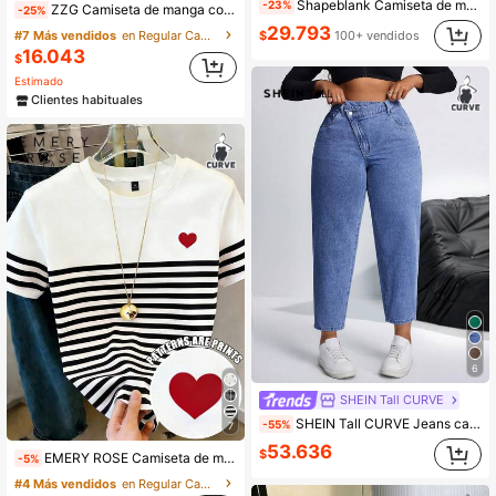
Shapeblank Camiseta de manga corta para mujer talla grande, negra, de verano, estilo casual elegante para uso diario, elástica y cómoda, con dobladillo asimétrico, cintura fruncida y corte curvo
-23%
ZZG Camiseta de manga corta holgada de cuello redondo color albaricoque con estampado gráfico "Torre Japonesa + Eslogan de la ciudad de TOKIO" estilo callejero Y2K para mujer talla grande de Es Trus Summer
-25%
29.793
#7 Más vendidos
en Regular Camisetas de talla grande
$
100+ vendidos
16.043
$
Estimado
Clientes habituales
6
SHEIN Tall CURVE
SHEIN Tall CURVE Jeans casuales de talle asimétrico con bolsillo para mujer de talla grande
-55%
7
53.636
$
EMERY ROSE Camiseta de manga corta con estampado digital de corazones y rayas para mujer de talla grande
-5%
#4 Más vendidos
en Regular Camisetas de talla grande