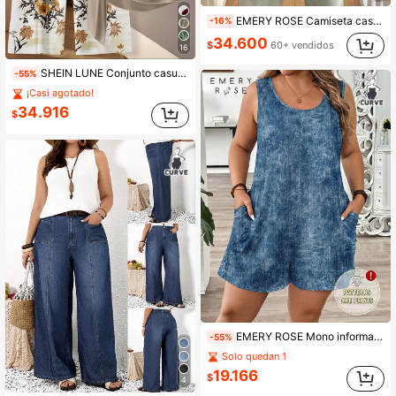
EMERY ROSE Camiseta casual de manga corta con cuello redondo y estampado de corazón para mujer de talla grande
-16%
34.600
$
60+ vendidos
16
SHEIN LUNE Conjunto casual de 2 piezas para mujer talla grande con top plisado de color liso y pantalones de pierna ancha con estampado floral
-55%
¡Casi agotado!
34.916
$
EMERY ROSE Mono informal sin mangas con estampado texturizado azul para mujer talla grande, adecuado para vacaciones de verano
-55%
Solo quedan 1
19.166
$
4