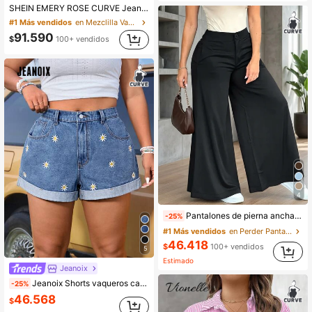
SHEIN EMERY ROSE CURVE Jeans casuales de pierna ancha con bolsillos para mujer de talla grande con ajuste holgado
#1 Más vendidos
en Mezclilla Vaqueros De Talla Grande
91.590
$
100+ vendidos
4
Pantalones de pierna ancha sueltos y casuales de unicolor para mujer, de alta gama, elegantes y minimalistas en negro
-25%
#1 Más vendidos
en Perder Pantalones De Talla Grande
46.418
$
100+ vendidos
5
Estimado
Jeanoix
Jeanoix Shorts vaqueros casuales de talla grande para mujer con bolsillo y bordado de margaritas
-25%
46.568
$