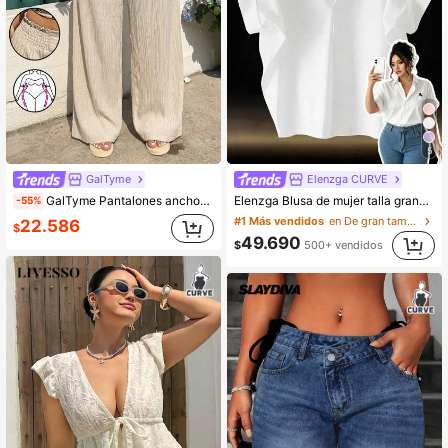
5
GalTyme
Elenzga CURVE
GalTyme Pantalones anchos de pierna ancha de unicolor plisados, versátiles y casuales para uso diario, talla grande para mujeres
Elenzga Blusa de mujer talla grande con escote en V bordada en blanco y manga corta, camisa sin mangas de tela suave, adecuada para graduación, vacaciones, Día de San Valentín, festivales de música, Día de la Madre, Halloween, Acción de Gracias, Pascua, Día Nacional, bailes, citas, fiestas, bodas, actividades al aire libre
-55%
#1 Más vendidos
en De gran tamaño Blusas De Talla Grande
22.586
$
49.690
$
500+ vendidos