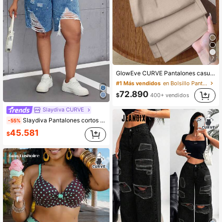
7
GlowEve CURVE Pantalones casuales rectos de talla grande para mujer con cintura en contraste de color
#1 Más vendidos
en Bolsillo Pantalones De Talla Grande
72.890
$
400+ vendidos
Slaydiva CURVE
Slaydiva Pantalones cortos de mezclilla con bolsillos y botones para uso casual y diario para mujeres de talla grande
-55%
45.581
$