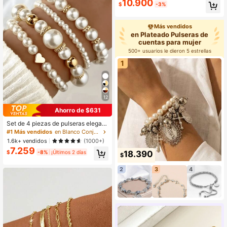
10.900
$
-3%
Más vendidos
en Plateado Pulseras de
cuentas para mujer
500+ usuarios le dieron 5 estrellas
1
12
Ahorro de $631
Set de 4 piezas de pulseras elegant
es y vintage con cuentas de perlas
#1 Más vendidos
en Blanco Conjuntos de pulseras para mujer
falsas de ABS
1.6k+ vendidos
(1000+)
7.259
18.390
$
-8%
¡Últimos 2 días
$
2
3
4