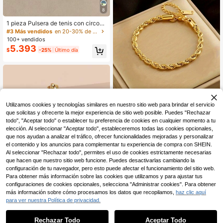
8
1 pieza Pulsera de tenis con circoni
ta cúbica brillante de 2,5 mm, acces
#3 Más vendidos
en 20-30% de descuento Pulseras de Mujer
orio de moda clásico adecuado par
100+ vendidos
a uso diario y como regalo, unisex
5.393
$
-25%
Último día
Utilizamos cookies y tecnologías similares en nuestro sitio web para brindar el servicio
que solicitas y ofrecerte la mejor experiencia de sitio web posible. Puedes "Rechazar
todo", "Aceptar todo" o establecer tu preferencia de cookies en cualquier momento a tu
Ahorro de $288
elección. Al seleccionar "Aceptar todo", estableceremos todas las cookies opcionales,
#NocheFuera
que nos ayudan a analizar el tráfico, ofrecer funcionalidades mejoradas y personalizar
1 pieza Pulsera clásica de acero ino
el contenido y los anuncios para complementar tu experiencia de compra con SHEIN.
xidable con cuerda dorada retorcid
Al seleccionar "Rechazar todo", permites el uso de cookies estrictamente necesarias
#5 Más vendidos
en Casual Pulseras de cadena para mujer
a, regalo de joyería única y de mod
que hacen que nuestro sitio web funcione. Puedes desactivarlas cambiando la
300+ vendidos
(1000+)
a con diseño de ola
configuración de tu navegador, pero esto puede afectar el funcionamiento del sitio web.
6.902
$
-4%
¡Últimos 2 días
Para obtener más información sobre las cookies que utilizamos y para ajustar tus
configuraciones de cookies opcionales, selecciona "Administrar cookies". Para obtener
más información sobre cómo procesamos los datos que recopilamos,
haz clic aquí
#1 Más vendidos
en Oro Amarillo Pulseras de cadena para mujer
para ver nuestra Política de privacidad.
1
Clientes habituales
0
#1 Más vendidos
#1 Más vendidos
en Oro Amarillo Pulseras de cadena para mujer
en Oro Amarillo Pulseras de cadena para mujer
1 pieza Pulsera de cadena de moda
Rechazar Todo
Aceptar Todo
de acero inoxidable oval para mujer
Clientes habituales
Clientes habituales