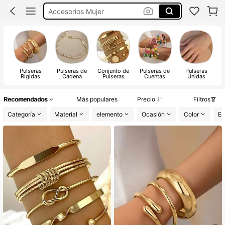
Accesorios Mujer
Pulceras
Pulseras
Pulseras
Pulseras de
Conjunto de
Pulseras de
Pulseras
Rígidas
Cadena
Pulseras
Cuentas
Unidas
Recomendados
Más populares
Precio
Filtros
Categoría
Material
elemento
Ocasión
Color
Es