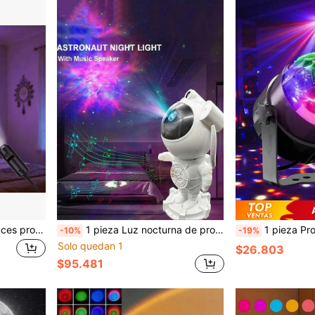
Set de 3/6/10 piezas de luces proyectoras LED de galaxia, luz nocturna USB, ajustable 360°, nebulosa, agujero negro, Plutón, planetas de la Vía Láctea, adecuado para interiores, dormitorio, pared, techo, fiesta, creando atmósfera cósmica, para entusiastas de la astronomía, luz proyectora LED alimentada por USB, iluminación decorativa romántica, rotación 360°, proyector portátil para techo de dormitorio y fondo de fotos
1 pieza Luz nocturna de proyección de cielo estrellado de astronauta, lámpara de proyección USB, puede reproducir música y proyección de cielo estrellado de aurora boreal, regalo para amigos y familia, ¡usa esta lámpara de proyección de astronauta para convertir tu habitación en una galaxia estrellada!
1 pieza Proyector de bola de discoteca LED alimentado por USB - Adecuado para fiesta, decoración de dormitorio, lámpara de atardecer, bola de discoteca, decoración de cumpleaños, decoración de fiesta, espacio, cumpleaños, ambiente festivo, aniv
-10%
-19%
Solo quedan 1
$26.803
$95.481