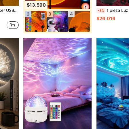
$13.590
fies, compatible con banco de energía, cargador de portátil, regalo estético romántico
1 pieza Luz de ambiente con proyección de cielo estrellado y luna USB/Lámpara de decoración interior, adec
-3%
2
3
4
$26.016