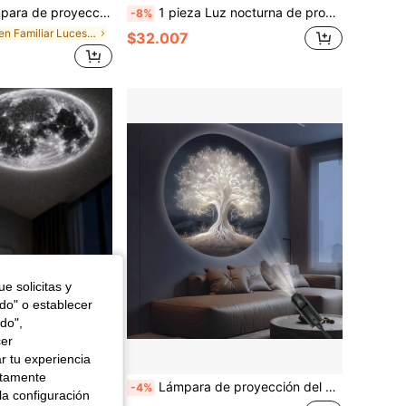
or de 7 colores, galaxia de cielo estrellado, lámpara alimentada por USB DC5V, regalo de festival para parejas, iluminación de ambiente para reuniones en el hogar y eventos
1 pieza Luz nocturna de proyección oceánica, proyector ajustable de 360 grados con medusas y delfines, lámpara con luz LED de colores cambiantes alimentada por USB, regalo perfecto para adolescentes, cine en casa y iluminación ambiental, lámpara de ambiente para dormitorio
-8%
en Familiar Luces de proyección
$32.007
e solicitas y
odo" o establecer
do",
cer
r tu experiencia
ctamente
llo, lámpara giratoria 360° alimentada por USB para ambiente de dormitorio, decoraciones de Halloween y Navidad
Lámpara de proyección del árbol de la vida LED, luz de cielo estrellado romántica alimentada por USB, lámpara de proyección de alta luminosidad y alta definición, adecuada para decoración de habitaciones, luz nocturna creativa, iluminación de ambiente onírico, regalo de cumpleaños, reunión familiar y decoración de pared
-4%
la configuración