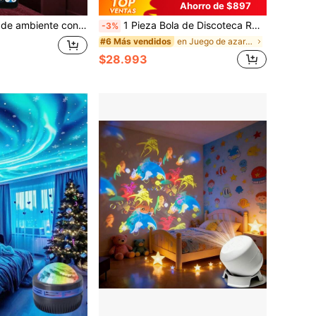
Ahorro de $897
uada para decoración festiva, decoración de dormitorio y otras escenas, y se puede usar en dormitorio, sala de estar, KTV, oficina, bar y otros lugares
1 Pieza Bola de Discoteca RGB - 7 Modos de Iluminación, Perfecta para Fiestas, Festivales, Cumpleaños y Regalos, Decoraciones Navideñas para el Hogar Alimentadas por USB Regalos de Navidad
-3%
en Juego de azar Luces de proyección
#6 Más vendidos
$28.993