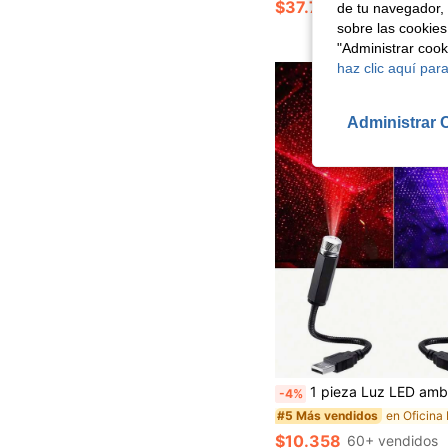
$37.791
de tu navegador, 
sobre las cookies
"Administrar coo
haz clic aquí para
Administrar 
1 pieza Luz LED ambiental USB, lámpara de decoración interior ajustable, luz de techo, proye
-4%
#5 Más vendidos
$10.358
60+ vendidos