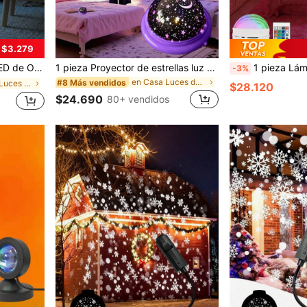
 $3.279
bitación, Fiesta, Bar, Restaurante & Iluminación de Ambiente del Hogar
1 pieza Proyector de estrellas luz nocturna, Proyector de cielo estrellado soñador, Lámpara proyectora de luna y estrellas, Luz de ambiente romántica LED, Regalo para fiestas, proyecta estrellas y luna, Lámpara de mesa proyector de cosmos estrellado para decoración de dormitorio y fiesta, regalo de cumpleaños
1 pieza Lámpara de Proyección LED Aurora Boreal, Luz de Atmósfera de Cielo Estrellado, Múltiples Patrones de Color Disponibles, Algunos Productos con Función de Control Remoto,
-3%
en Casa Luces de proyección
#8 Más vendidos
en Familia Luces de proyección
$28.120
$24.690
80+ vendidos