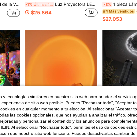
ración de Habitación en Festividades
Luz Proyectora LED - Luz Nocturna 2 en 1 Aurora & Ola Oceánica, Con Control Remoto, 14 Efectos Vibrantes, Alimentada por Cable Incluido, Adecuada para Dormitorio, Sala de Juegos, Decoración de Cine en Casa, Iluminación Ambiental & Relajación
1 pieza Lámpara de proyección de luces del norte creativa giratoria, lámpara de ambiente de ondas de agua dinámica multicol
-1%
Últimas 4 hrs
-3%
#4 Más vendidos
$25.864
$27.053
 y tecnologías similares en nuestro sitio web para brindar el servicio qu
r experiencia de sitio web posible. Puedes "Rechazar todo", "Aceptar t
 cookies en cualquier momento a tu elección. Al seleccionar "Aceptar to
das las cookies opcionales, que nos ayudan a analizar el tráfico, ofre
ejoradas y personalizar el contenido y los anuncios para complementa
 $4.199
EIN. Al seleccionar "Rechazar todo", permites el uso de cookies estri
, karaoke, Halloween y decoraciones navideñas (versión enchufable).
1 pieza Luz de Proyección USB de 16 Colores Atardecer Rojo con Control Remoto, Lámpara RGB de Amanecer y Atardecer con 4 Modos, Proyector de Luz Nocturna LED para Fotografía/Selfie, Decoración de Fiestas, Decoración del Hogar, Decoración de Sala de Estar, Decoración de Dormitorio, Regalos para Mujeres, Niñas, Amigos, Familia
Luz de habitación lunar realista, 3 opciones de color en blanco, azul y amari
-8%
NEW
acen que nuestro sitio web funcione. Puedes desactivarlas cambiando 