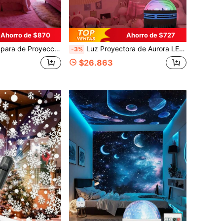
Ahorro de $870
Ahorro de $727
 Proyector de Cortina de Estrellas Galácticas, Proyector de Luz Nocturna para Dormitorio, Luz de Cine en Casa, Decoración de Techo, Decoración de Regalo, Regalo de Vacaciones, Luz de Camping, Decoración de Boda, Luz Nocturna de Atmósfera Romántica
Luz Proyectora de Aurora LED Alimentada por USB Material ABS Con Control Remoto Crea Efecto de Luces del Norte Adecuada para Dormitorio, Navidad, Fiesta de Cumpleaños y Decoración de Habitación Sin Batería
-3%
$26.863