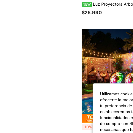
Luz Proyectora Árbol de la Vida Alimentada por USB, Lámpara de Ambiente Realista para Deco
NEW
$25.990
Utilizamos cookies
ofrecerte la mejo
tu preferencia de
estableceremos to
funcionalidades m
Ahorro de
de compra con SH
2 piezas Luz de bola de discoteca, luz de fiesta portátil activada por voz, luz estroboscópica alimentada por batería USB, adecuada para hogar, habitación, coche, baile, cumpleaños
-10%
necesarias que h