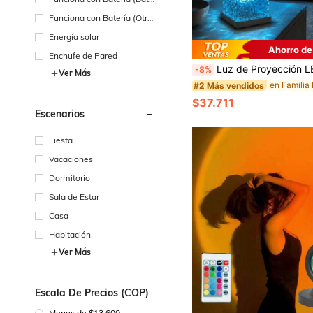
ría Recargable)
Funciona con Batería (Otra
s Baterías)
Energía solar
Ahorro de
Enchufe de Pared
Luz de Proyección LED de Onda de Agua RGB de 16 Colores con Control Remoto & Interruptor Táctil, Luz Nocturna de Cubo de Cristal Regulable Alimentada por USB para Dormitorio, Decoración de Ha
-8%
Ver Más
#2 Más vendidos
$37.711
Escenarios
Fiesta
Vacaciones
Dormitorio
Sala de Estar
Casa
Habitación
Ver Más
Escala De Precios (COP)
Menos de $13.600