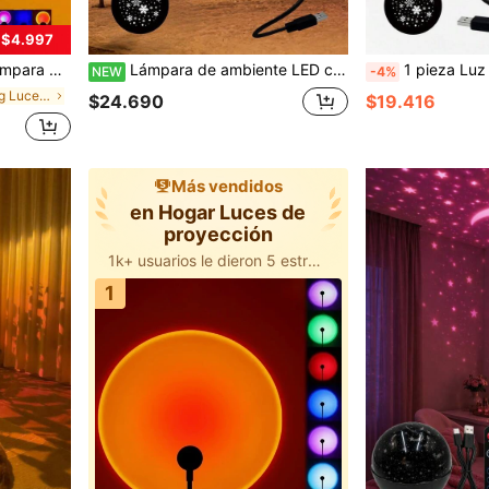
 $4.997
ión del Hogar, Cumpleaños, Graduación, Luz de Juego, Luz de Fotografía, Suministros para Parejas Casadas
Lámpara de ambiente LED con copos de nieve y animales marinos de ensueño, interruptor táctil, alimentada por USB Tipo-C, lámpara de atmósfera Aurora para fiestas navideñas, dormitorios y decoración acogedora de vacaciones
1 pieza Luz de proyección Halloween/Navidad, luz LED USB giratoria 360°, sin batería incluida, p
NEW
-4%
en Cámping Luces de proyección
$24.690
$19.416
Más vendidos
en Hogar Luces de
proyección
1k+ usuarios le dieron 5 estrellas
compró esto hace 20 minutos
1k+ usuarios le dieron 5 estrellas
1
compró esto hace 20 minutos