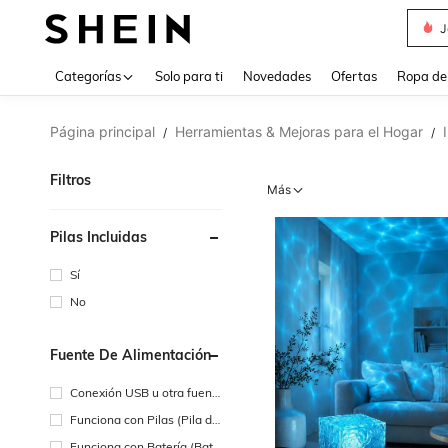
J
Use up 
Categorías
Solo para ti
Novedades
Ofertas
Ropa de
Página principal
Herramientas & Mejoras para el Hogar
/
/
Filtros
Más
Pilas Incluidas
Sí
No
Fuente De Alimentación
Conexión USB u otra fuent
e de alimentación de CC
Funciona con Pilas (Pila de
Botón/Pila de Moneda)
Funciona con Batería (Bate