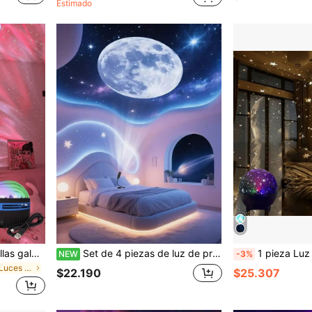
Estimado
(500
1 pieza Proyector de estrellas galaxia, luz nocturna giratoria alimentada por USB, decoración con temática fantástica para el dormitorio, perfecto para Navidad, campamento, boda, Halloween, iluminación de escritorio
Set de 4 piezas de luz de proyección de luna mini, 1 pieza de luz + 3 piezas de insertos de luz de luna amarillo blanco azul, interfaz USB, luz de proyección LED portátil, fondo de foto para techo de dormitorio, decoración de iluminación USB giratoria 360°, decoración de techo, luz de decoración para propuesta y boda, accesorio periférico de computadora
1 pieza Luz decorativa de cielo estrellado de luna, luz nocturna de proyección con modo de conversión de colores USB, adecuada para decoración de dormitorio navideño, fiesta, cumpleaños y regalo - El diseño de moda crea atmósfera
NEW
-3%
en Familia Luces de proyección
$22.190
$25.307