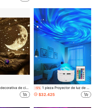
+)
 e iluminación ambiental, luz nocturna, regalo, estrella & luna - Luz de decoración de habitación de cielo estrellado creativo | Atmósfera dinámica de universo de estrella & luna | Opción perfecta para dormitorio, sala de estar, KTV, oficina y bar | Luz de proyección LED, gran regalo, luz de discoteca, luz de DJ
1 pieza Proyector de luz de cielo estrellado con efecto de aurora boreal y cielo estrellado giratorio, lámpara de atmósfera LED de proyección de techo de 360° con 16 colores, alimentada por USB, luz nocturna para dormitorio y sala de estar, lámpara de decoración de habitación, crea una atmósfera relajante, luz de ayuda para dormir con brillo ajustable, regalo perfecto de Navidad y cumpleaños, mejor opción para parejas y ocio
-5%
$32.425