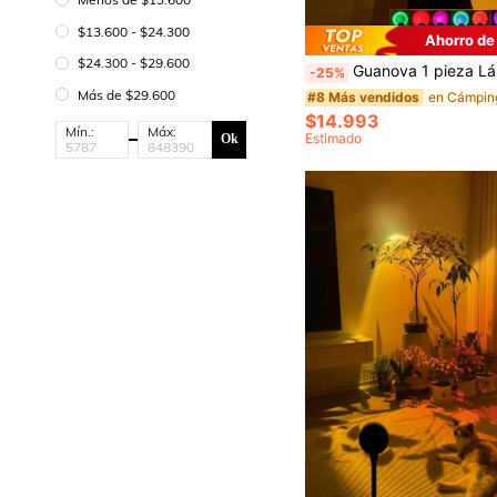
$13.600 - $24.300
Ahorro de
$24.300 - $29.600
Guanova 1 pieza Lámpara de Proyección de Atardecer, Proyector de Color, Alimentado por USB, Luz Nocturna LED de Atardecer, (Luz Púrpura Azul/Luz de Atardecer/Luz Multicolor RGB Opcional), Luz de Atmósfera Giratoria 360°, Adecuada Para: Iluminación de Dormitorio, Decoración de Habitación, Decorac
-25%
Más de $29.600
#8 Más vendidos
$14.993
Mín.:
Máx:
Estimado
Ok