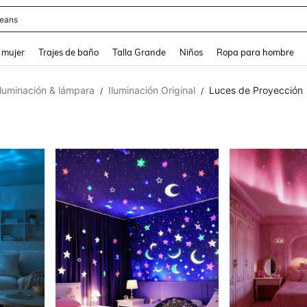
eans
and down arrow keys to navigate search Búsqueda reciente and Busca y Encuentr
 mujer
Trajes de baño
Talla Grande
Niños
Ropa para hombre
Iluminación & lámpara
Iluminación Original
Luces de Proyección
/
/