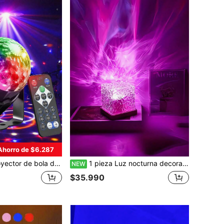
Ahorro de $6.287
ersario de boda, Navidad y actividades al aire libre Iluminación multicolor portátil, decoración navideña, decoración del hogar navideña, decoración de la habitación, decoración del dormitorio, decoración del dormitorio, lámpara de atardecer, bola de discoteca, decoración de cumpleaños, decoración de fiesta, espacio, cumpleaños, ambiente festivo, aniversario de boda
1 pieza Luz nocturna decorativa con efecto de ondas de agua enchufable, lámpara de atmósfera de llama creativa, luz de proyección de cielo estrellado romántico con control remoto, luz de atmósfera decorativa, excelente opción para regalo de cumpleaños, regalo del Día de San Valentín, regalo para amigos, luz nocturna decorativa para la mesita de noche del dormitorio
NEW
$35.990