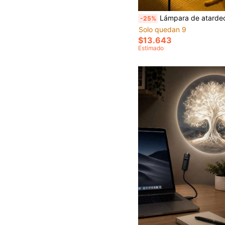
Lámpara de atardecer USB corrugada, luz ambiental de cuello de cisne ajustable, lámpara de ambiente USB plug & play, luz portátil de brillo de atardecer para dormitorio, dormitorio, sala de juegos, decoración de fiesta de sel
-25%
Solo quedan 9
$13.643
Estimado