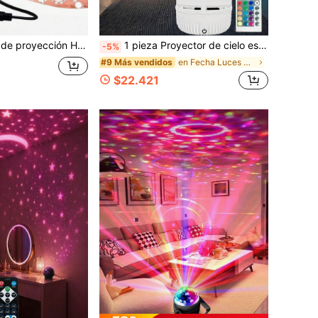
royecta patrón de copos de nieve, adecuada para mesa de noche, dormitorio, sala de estar, techo, decoración de pared, Halloween/Navidad
1 pieza Proyector de cielo estrellado Aurora alimentado por USB, con control remoto RGB - Iluminación LED ajustable, superficie lisa, alimentación por USB, apto para uso en interiores, mejora la atracción espacial, efectos visuales cautivadores, proyector con control remoto, iluminación ambiental, iluminación moderna, plástico duradero, lámpara de escritorio, lámpara de mesita de noche, lámpara de dormitorio/mesita de noche
-5%
en Fecha Luces de proyección
#9 Más vendidos
$22.421