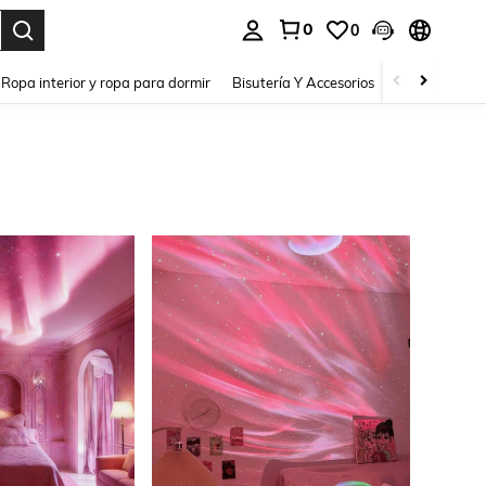
0
0
a. Press Enter to select.
Ropa interior y ropa para dormir
Bisutería Y Accesorios
Zapatos
H