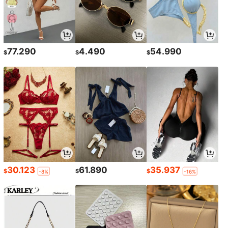
77.290
4.490
54.990
$
$
$
30.123
61.890
35.937
$
$
$
-8%
-16%