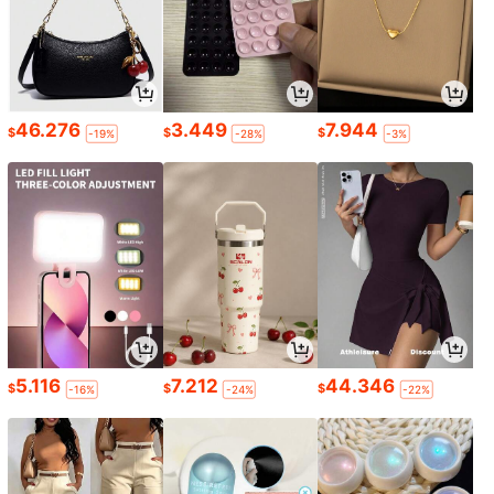
46.276
3.449
7.944
$
$
$
-19%
-28%
-3%
5.116
7.212
44.346
$
$
$
-16%
-24%
-22%