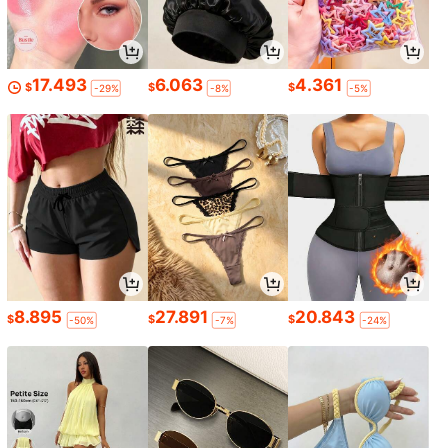
17.493
6.063
4.361
$
$
$
-29%
-8%
-5%
8.895
27.891
20.843
$
$
$
-50%
-7%
-24%