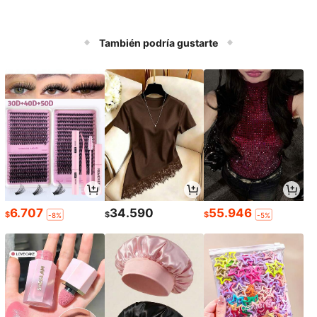
También podría gustarte
6.707
34.590
55.946
$
$
$
-8%
-5%