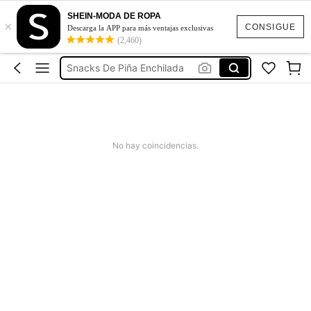
Milho De Pipoca Gourmet Arredondada
SHEIN-MODA DE ROPA
×
Pipoca De Cebolinha
CONSIGUE
Descarga la APP para más ventajas exclusivas
(2,460)
Snacks De Piña Enchilada
Milho De Pipoca Mushroom Doce
Milho Para Pipoca Gourmet
Milho De Pipoca Gourmet Arredondada
Pipoca De Cebolinha
No hay coincidencias.