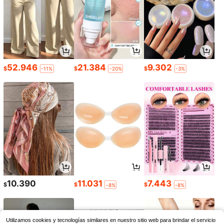
52.946
21.384
9.302
$
$
$
-11%
-20%
-3%
10.390
11.031
7.443
$
$
$
-8%
-8%
Utilizamos cookies y tecnologías similares en nuestro sitio web para brindar el servicio