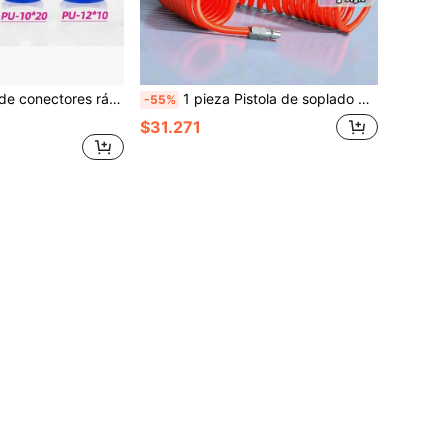
de aire de 6/8/10/12mm/conectores rápidos neumáticos, adecuados para tubería de 1/4 5/16 3/8 1/2
1 pieza Pistola de soplado de aire de alto flujo - Boquilla de flujo de aire industrial y doméstico, material PP duradero, para eliminación de polvo con compresor neumático, negro, pistola de soplado de aire, accesorios
-55%
$31.271