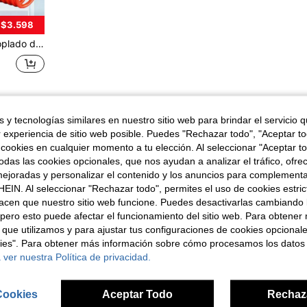
 $3.598
ado de polvo del compresor de aire, accesorio de pistola de aire, color negro
1
Total de 1 páginas
 y tecnologías similares en nuestro sitio web para brindar el servicio qu
r experiencia de sitio web posible. Puedes "Rechazar todo", "Aceptar t
 cookies en cualquier momento a tu elección. Al seleccionar "Aceptar to
das las cookies opcionales, que nos ayudan a analizar el tráfico, ofre
ejoradas y personalizar el contenido y los anuncios para complementa
EIN. Al seleccionar "Rechazar todo", permites el uso de cookies estri
acen que nuestro sitio web funcione. Puedes desactivarlas cambiando 
pero esto puede afectar el funcionamiento del sitio web. Para obtener
 que utilizamos y para ajustar tus configuraciones de cookies opcional
kies". Para obtener más información sobre cómo procesamos los datos
 ver nuestra Política de privacidad.
Cookies
Aceptar Todo
Rechaz