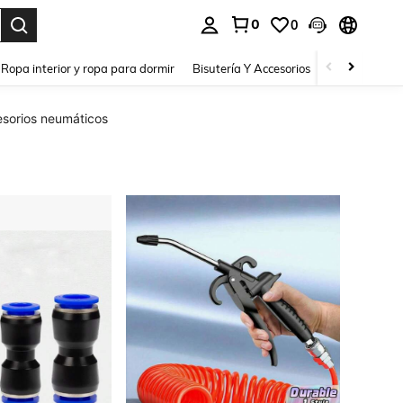
0
0
a. Press Enter to select.
Ropa interior y ropa para dormir
Bisutería Y Accesorios
Zapatos
H
esorios neumáticos