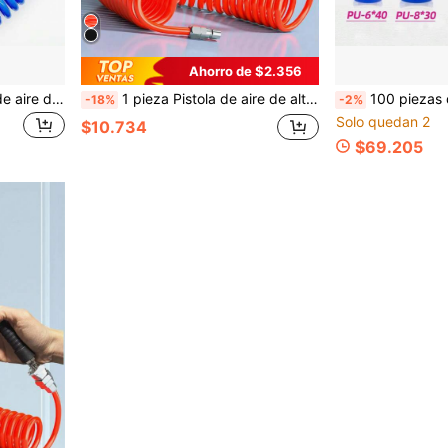
Ahorro de $2.356
1 pieza Pistola sopladora de aire de alta presión, bomba de aire para soplar polvo con boquilla extendida, adecuada para procesamiento industrial, limpieza de equipos, interior automotriz y limpieza de motores
1 pieza Pistola de aire de alto flujo - Boquilla de aire industrial y doméstica, material de PP, adecuada para el soplado de aire comprimido, color negro, accesorio de pistola de aire
100 piezas de conectores rápidos neumáticos, conectores de manguera 
-18%
-2%
Solo quedan 2
$10.734
$69.205