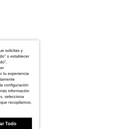
e solicitas y
odo" o establecer
do",
cer
r tu experiencia
ctamente
la configuración
 más información
es, selecciona
 que recopilamos,
ar Todo