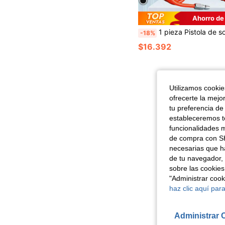
Ahorro de
1 pieza Pistola de soplado de aire extra larga de alto flujo - Manguera de aire extendida, boquilla de aire industrial y doméstica de alta presión, material de PP duradero, adecuada para el sopl
-18%
$16.392
Utilizamos cookies
ofrecerte la mejo
tu preferencia de
estableceremos to
funcionalidades m
de compra con SH
necesarias que h
de tu navegador, 
sobre las cookies
"Administrar coo
haz clic aquí para
Administrar 