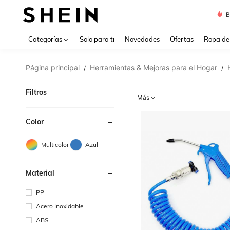
B
Use up 
Categorías
Solo para ti
Novedades
Ofertas
Ropa de
Página principal
Herramientas & Mejoras para el Hogar
/
/
Filtros
Más
Color
Multicolor
Azul
Material
PP
Acero Inoxidable
ABS