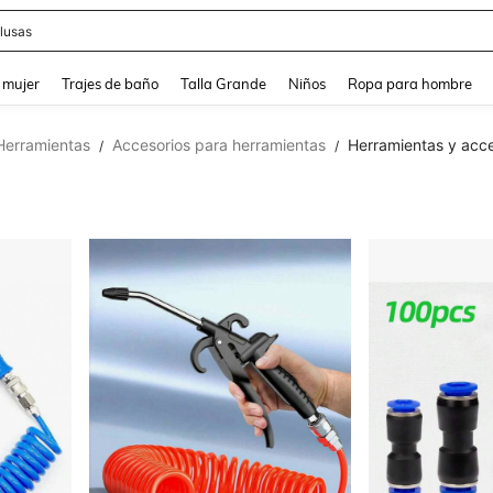
lusas
and down arrow keys to navigate search Búsqueda reciente and Busca y Encuentr
 mujer
Trajes de baño
Talla Grande
Niños
Ropa para hombre
Herramientas
Accesorios para herramientas
Herramientas y acc
/
/