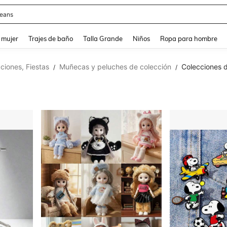
eans
and down arrow keys to navigate search Búsqueda reciente and Busca y Encuentr
 mujer
Trajes de baño
Talla Grande
Niños
Ropa para hombre
ciones, Fiestas
Muñecas y peluches de colección
Colecciones 
/
/