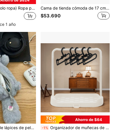
 muñecas Lapopo de 28 cm a 32 cm, ropa para muñeco de peluche oso de Barcelona, ropa linda de peluche de oso con agujero para la cola, adecuada para pijamas de conejo
Cama de tienda cómoda de 17 cm de color rosa, figura de porcelana esmaltada de 1ra/2da/3ra generación, muñeca de peluche, decoración de cama de tienda, accesorio colgante para perros pequeños
$53.690
ce 1 año
Ahorro de $64
1 pieza Estuche de lápices de peluche de gato gris de gran capacidad - Bolsa de lápices con cremallera de poliéster suave y grueso, diseño de dibujos animados lindo, perfecto para el almacenamiento de útiles escolares y de oficina, estuche de lápices, bolsa pequeña, útiles de aprendizaje, útiles de oficina, Navidad, Halloween, calcetín de regalo de Navidad, regalo de Halloween, útiles de aprendizaje lindos
Organizador de muñecas de peluche con cordón de 17 cm, percha para secar ropa de muñecas, percha para exhibir ropa de muñecas de peluche de 15/20 cm (incluye 5 perchas + 1 percha grande)
-1%