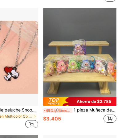
Ahorro de $2.785
1 pieza Muñeco de peluche Snoopy 2026 nuevo, diseño exquisito y versátil, puede decorar fácilmente diversas prendas, dinámico divertido y único, adecuado como pequeño regalo y sorpresa para amigos y familiares (estilo aleatorio)
1 pieza Muñeca de peluche clásica de conejo de 3 años, con llavero de flores exquisito y bolsa protectora transparente con brillo, ligera y portátil, ideal como regalo de edición limitada para Año Nuevo, Acción de Gracias, Navidad y otras fiestas, recuerdos de fiesta y regalos para reuniones familiares
-45%
¡Últimos 2 días
en Multicolor Colecciones de peluches y animales d
$3.405