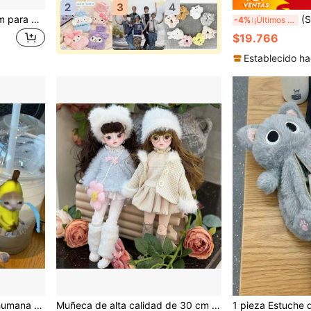
2
3
4
Conjunto de ropa de 30 cm para muñeca BJD 1/6, conjunto de moda con vestido, sombrero y accesorios, regalo para ocasiones festivas
(Solo ropa) Ropa para
-4%
¡Últimos 2 días
$19.766
Establecido ha
embros desmontables, muñeca abstracta posable
Muñeca de alta calidad de 30 cm de estilo Lolita con conjunto de vestidos intercambiables, muñeca de princesa como regalo de cumpleaños