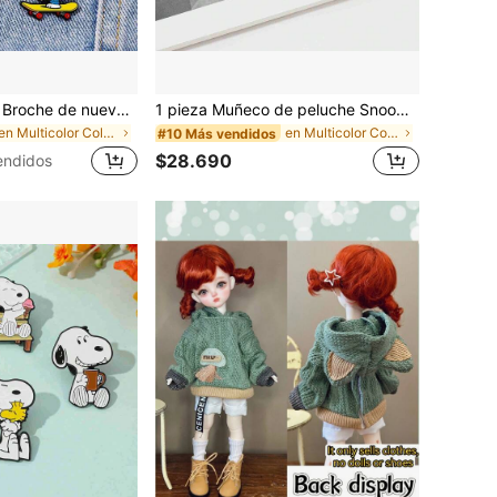
SNOOPY 1 pieza Broche de nuevo estilo 2026, decoración casual y divertida, adecuado para ropa, estuche de lápices, bolsos, etc., pequeño y único, gran accesorio para decoración de atuendos, regalo sorpresa para amigos y familiares (estilo aleatorio)
1 pieza Muñeco de peluche Snoopy 2026 nuevo, Muñeco de peluche Snoopy exquisito e interesante, Decoración de muñeca, Adiós a los atuendos monótonos, Fiesta de cumpleaños, Regreso a la escuela y Regalo de vacaciones. Pequeño regalo para amigos y familia, Regalo premio. (Estilo aleatorio)
en Multicolor Colecciones de peluches y animales d
en Multicolor Colecciones de peluches y animales d
#10 Más vendidos
$28.690
endidos