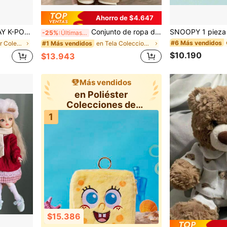
Ahorro de $4.647
 música, coletero decorativo de dibujos animados
Conjunto de ropa de muñeca de 20 cm, gorro de oso lindo y conjunto de pantalones con babero, disfraz de vestir de muñeca, accesorio adorable, ropa de juguete, recuerdo de fiesta, regalo de cumpleaños (muñeca no incluida)
-25%
Últimas 4 hrs
#6 Más vendidos
en Poliéster Colecciones de peluches y animales de
en Tela Colecciones de peluches y animales de pelu
#1 Más vendidos
$10.190
$13.943
Más vendidos
en Poliéster
Colecciones de
peluches y animales
1
de
$15.386