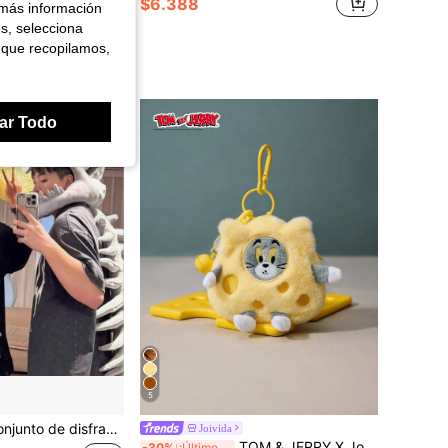
$6.388
 más información
es, selecciona
 que recopilamos,
ores
ar Todo
5
fraz de esqueleto de dinosaurio, atuendo de esqueleto divertido para fiesta con tema de animales, disfraz para adultos
Joivida
TOM & JERRY X Joivida 1 pieza Bolsa colgante de peluche mini con diseño de queso, bolso de dibujos animados lindo, un regalo personalizado único para cumpleaños, aniversario o cualquier fanático del queso y las mascotas
-30%
¡Últimos 2 días