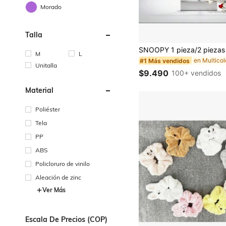
Morado
Talla
M
L
#1 Más vendidos
Unitalla
$9.490
100+ vendidos
Material
Poliéster
Tela
PP
ABS
Policloruro de vinilo
Aleación de zinc
Ver Más
Escala De Precios (COP)