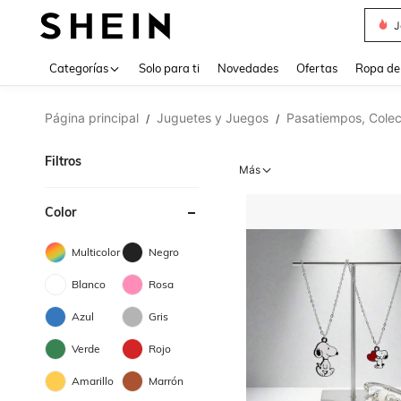
J
Use up 
Categorías
Solo para ti
Novedades
Ofertas
Ropa de
Página principal
Juguetes y Juegos
Pasatiempos, Colec
/
/
Filtros
Más
Color
Multicolor
Negro
Blanco
Rosa
Azul
Gris
Verde
Rojo
Amarillo
Marrón