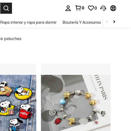
0
0
a. Press Enter to select.
Ropa interior y ropa para dormir
Bisutería Y Accesorios
Zapatos
H
de peluches