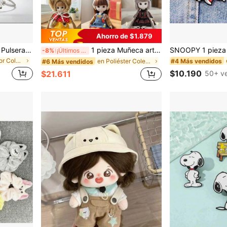
Ahorro de $1.879
SNOOPY 1 pieza/2 piezas Pulsera de cuentas con colgante de de dibujos animados para mujeres, diseño de nicho, cadena de clavícula en blanco y negro, regalo pequeño perfecto para fans, familia y amigos, esencial diario [Estilo aleatorio]
1 pieza Muñeca articulada de 16 cm linda para vestir, incluye atuendo de moda, ropa desmontable e intercambiable, zapatos y accesorios, ropa de muñeca de peluche, regalo creativo de cumpleaños y festividades, decoración de habitación de niñas, muñeca de arte coleccionable para alivio del estrés, juguete DIY para vestir
-8%
¡Últimos 2 días
en Multicolor Colecciones de peluches y animales d
#4 Más vendidos
en Poliéster Colecciones de peluches y animales de
#6 Más vendidos
$10.190
50+ v
$21.611