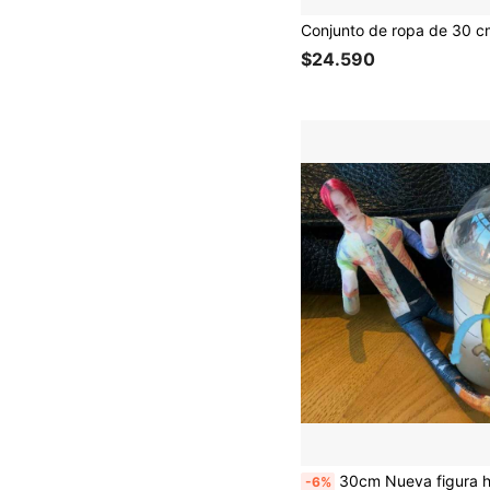
$24.590
30cm Nueva figura humana abstracta para decoración de jardín para la exposición de verano - Diseño de esqueleto completo, mi
-6%