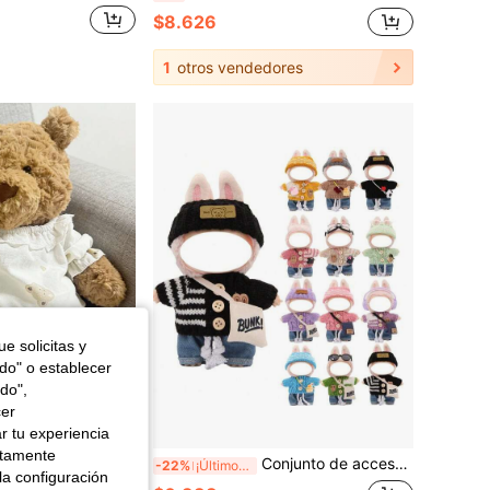
$8.626
1
otros vendedores
e solicitas y
odo" o establecer
do",
cer
r tu experiencia
ctamente
, ropa para muñeca de oso de Barcelona de 36 cm para vestir, cosas lindas, ropa para animales de peluche, recuerdos de fiesta, regalos de cumpleaños (muñeca no incluida)
Conjunto de accesorios de moda que incluye suéter, jeans, bolso elegante, bolso de lona, diadema, gafas de sol, para Labubu, accesorios de moda, regalo de Navidad, regalo de cumpleaños, regalo de Año Nuevo, de vuelta a la escuela (excluyendo la muñeca de peluche)
-22%
¡Últimos 2 días
la configuración