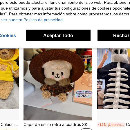
$14.890
pero esto puede afectar el funcionamiento del sitio web. Para obtener
$33.592
 que utilizamos y para ajustar tus configuraciones de cookies opcional
kies". Para obtener más información sobre cómo procesamos los datos
1
otros vended
 ver nuestra Política de privacidad.
Cookies
Aceptar Todo
Rechaz
 cosas lindas, ropa para animales de peluche, recuerdos de fiesta, regalos de cumpleaños (muñeca no incluida)
Capa de estilo retro a cuadros SKZ para muñeca de anime de 10 cm, ropa decorativa DIY para disfrazar, regalo pequeño para graduación, pareja, amigo y fiesta, accesorio de muñeca de personaje de dibujos animados de alta estética, apto para colección de muñecas de 10 cm, decoración linda hecha a mano
Conjunto de dis
-12%
¡Últimos 2 días