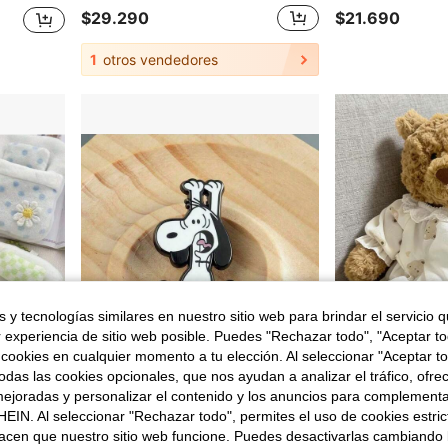
$29.290
$21.690
1
otros vendedores
 y tecnologías similares en nuestro sitio web para brindar el servicio qu
r experiencia de sitio web posible. Puedes "Rechazar todo", "Aceptar t
 cookies en cualquier momento a tu elección. Al seleccionar "Aceptar to
das las cookies opcionales, que nos ayudan a analizar el tráfico, ofre
ejoradas y personalizar el contenido y los anuncios para complementa
EIN. Al seleccionar "Rechazar todo", permites el uso de cookies estri
1 pieza Muñeca de hada del bosque linda con saco de dormir de trébol de cuatro hojas, saco de dormir de muñeca de peluche de alta calidad - Juego de pareja, regalo para gatos, juego para mujeres/hombres, interactivo, juego de fiesta, regalo de cumpleaños, regalo festivo, regalo perfecto
SNOOPY 1 pieza Insignia de dibujos animados con la expresión sorprendida de , broche de metal, regalo de anime para niños, pin, accesorio y colgante para bolso
(Solo ropa) Colección de trajes de ropa para muñeca de oso de peluche de 35 cm/40 cm, conjuntos de ropa lindos
-10%
acen que nuestro sitio web funcione. Puedes desactivarlas cambiando 
Solo quedan 7