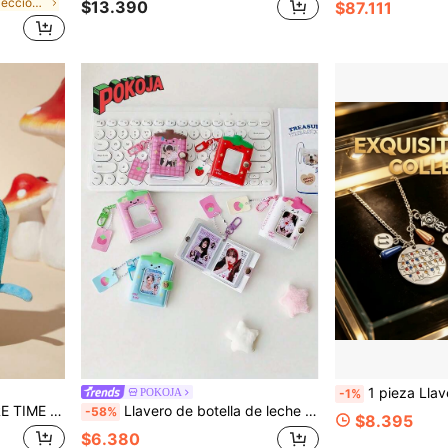
en Tela Colecciones de peluches y animales de pelu
$13.390
$87.111
1 pieza Llavero colgante de aleación de historia de fantasía de periféricos de p
POKOJA
-1%
das, tarjetas, llaves y otros suministros, se puede colgar en el bolso, BMO
Llavero de botella de leche mini original - Álbum de fotos de 1" y 2" para almacenamiento de tarjetas de identificación y colección de tarjetas de celebridades
-58%
$8.395
$6.380