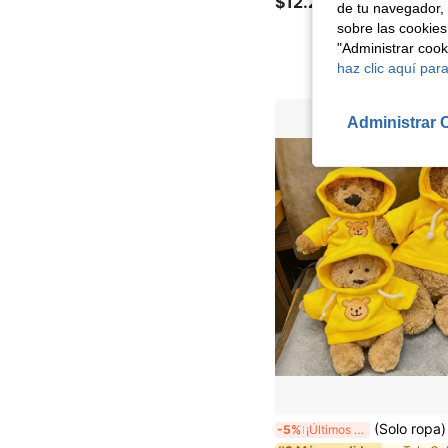
$12.290
de tu navegador, 
sobre las cookies
"Administrar coo
haz clic aquí para
Administrar 
(Solo ropa) Colección de trajes de ropa para muñeca de oso de Barcelona de 28 cm/36 cm/47 cm, conjuntos de ropa linda, ropa para muñeca de peluche para vestir,
-5%
¡Últimos 2 días