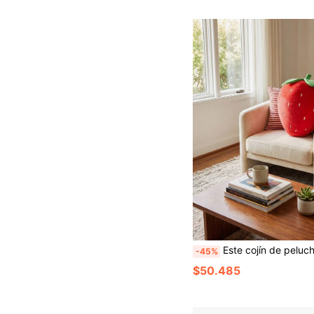
Este cojín de peluche con un patrón de fresa está hecho de tela de peluche corto ultra suave, lo que lo convierte en el regalo perfecto para un buen amigo. También se puede u
-45%
$50.485