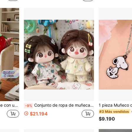
sar en el hogar, en el automóvil o como colchoneta para la siesta.
Conjunto de ropa de muñeca de 20 cm, que incluye 2 piezas - camisa y pantalones, estilo de impresión de dibujos animados, conjunto de ropa adorable, disfraz de muñeca de peluche, recuerdos de fiesta, regalo de cumpleaños (muñeca y zapatos no incluidos)
-9%
#3 Más vendidos
$21.194
$9.190