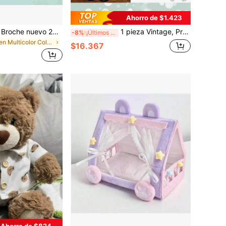
Ahorro de $1.423
SNOOPY 1 pieza Broche nuevo 2026, decoración casual y divertida, adecuado para ropa, estuche de lápices, bolso, etc., pequeño y único, gran accesorio para decoración de atuendos, regalo sorpresa para amigos y familiares (estilo aleatorio)
1 pieza Vintage, Preppy y otros estilos únicos, ¡adecuado para cambio de atuendo de muñeca BJD de 6 pulgadas/30 cm! Un conjunto de colección para amantes de atuendos de muñecas, que derrite los corazones de las niñas. (Esta serie de ropa es adecuada para muñecas de 30 cm de altura, estilo de encaje 64# aleatorio, estilo SKU 48# aleatorio, por favor tenga cuidado si le importa)
-8%
¡Últimos 2 días
en Multicolor Colecciones de peluches y animales d
$16.367
Ahorro de $824