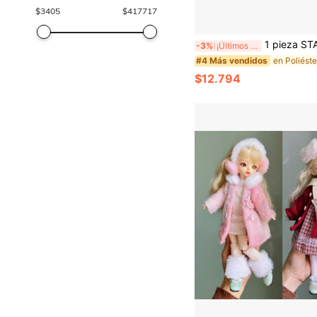
$
3405
$
417717
1 pieza STAY K-POP Colección de fans, regalo de mercancía del festival de
-3%
¡Últimos 2 días
#4 Más vendidos
$12.794