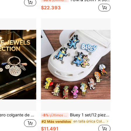
$22.393
elículas y televisión de estilo europeo y americano, regalo de Año Nuevo, regalo del Día de San Valentín,
Bluey 1 set/12 piezas Divertidos y coloridos encantos con los personajes de , Bingo y sus amigos, perfectos para la decoración de la habitación, ideales para proyectos DIY, personalización creativa y regalos únicos para fans de , los regalos perfectos para fiestas (estilo aleatorio)
-8%
¡Últimos 2 días
en talla única Colecciones de muñecas y peluches p
#2 Más vendidos
$11.491