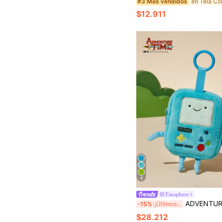
#3 Más vendidos
$12.911
4
Fansphere
ADVENTURE TIME X SHEIN 1 pieza Monedero de dibujos animados lindo, forma tridimensional, puede contener mone
-15%
¡Últimos 2 días
$28.212