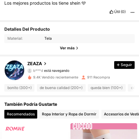
Los
mejores
productos
los
tiene
shein
🩵
Útil
(0)
Detalles Del Producto
Material:
Tela
Ver más
536 Seguidores
4,90
ZEAZA
Seguir
b***d
está navegando
536 Seguidores
4,90
9.4K Vendido recientemente
911 Recompra
bonito (300+)
de buena calidad (200+)
queda bien (100+)
cóm
536 Seguidores
4,90
536 Seguidores
También Podría Gustarte
4,90
Recomendados
Ropa Interior y Ropa de Dormir
Accesorios de Vesti
536 Seguidores
4,90
536 Seguidores
4,90