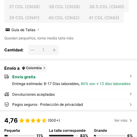
37 COL
(CN38)
38 COL
(CN39)
38.5 COL
(CN40)
39 COL
(CN41)
40 COL
(CN42)
41 COL
(CN43)
Guía de Tallas
Quedan pequeños, toma media talla más
Cantidad:
Envío a
Colombia
Envío gratis
Entrega estimada:
8-17 Días laborables,
60% son ≤ 13 días laborables
Devoluciones aceptadas
Pagos seguros · Protección de privacidad
4,76
(500+)
Ver más
Pequeña
La talla corresponde
Grande
11%
83%
6%