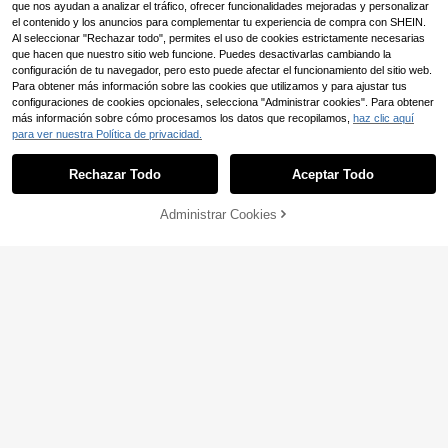
que nos ayudan a analizar el tráfico, ofrecer funcionalidades mejoradas y personalizar
el contenido y los anuncios para complementar tu experiencia de compra con SHEIN.
Mostrar artículos similares con stock
Ver todo
Al seleccionar "Rechazar todo", permites el uso de cookies estrictamente necesarias
que hacen que nuestro sitio web funcione. Puedes desactivarlas cambiando la
8
configuración de tu navegador, pero esto puede afectar el funcionamiento del sitio web.
Ahorro de $1.032
Para obtener más información sobre las cookies que utilizamos y para ajustar tus
Ahorro de $838
configuraciones de cookies opcionales, selecciona "Administrar cookies". Para obtener
Mocasines de plataforma para muje
#RopaDeTrabajoBásica
más información sobre cómo procesamos los datos que recopilamos,
haz clic aquí
118.352
r con estilo británico y sensación de
CUCCOO BIZCHIC Zapatos de muj
$
-1%
para ver nuestra Política de privacidad.
alta gama, diseño versátil coreano
120.558
er con plataforma minimalista de ta
$
-1%
con suela gruesa, tacón grueso de
cón grueso elegante en color marró
nicho, Oxford con tacón de cuña
Rechazar Todo
Aceptar Todo
n. Zapatos tipo mocasín para veran
Lo sentimos, este producto está agotado.
o, graduación, baile de graduación,
vacaciones, rebajas de verano, bási
Administrar Cookies
AGOTADO
cos elegantes, negocios casuales,
negocios elegantes, Navidad, Año
Nuevo, vacaciones