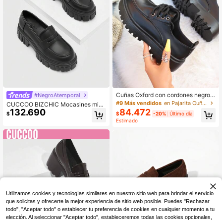
Cuñas Oxford con cordones negros
#NegroAtemporal
para mujer, mocasines de punta red
#9 Más vendidos
en Pajarita Cuñas & plataformas de mujer
CUCCOO BIZCHIC Mocasines mini
onda y tacón medio, para el día de
84.472
132.690
malistas para mujer, zapatos platafo
$
-20%
Último día
$
San Valentín
rma negro con estilo preppy para el
Estimado
verano, vacaciones, de verano, ele
gantes básicos, negocios casuales,
negocios elegantes, Navidad, bruja
del otoño, Año Nuevo, vacaciones
Utilizamos cookies y tecnologías similares en nuestro sitio web para brindar el servicio
que solicitas y ofrecerte la mejor experiencia de sitio web posible. Puedes "Rechazar
todo", "Aceptar todo" o establecer tu preferencia de cookies en cualquier momento a tu
elección. Al seleccionar "Aceptar todo", estableceremos todas las cookies opcionales,