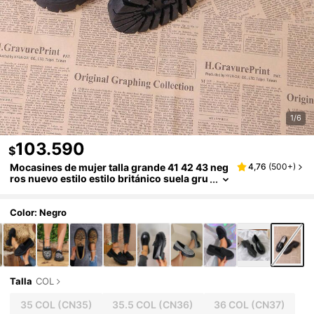
1/6
103.590
$
Mocasines de mujer talla grande 41 42 43 neg
4,76
(
500+
)
ros nuevo estilo estilo británico suela gru
esa zapatos de uniforme japonés JK esco
lar antideslizantes mocasines con aumento d
e altura tacón alto
Color: Negro
Talla
COL
35 COL
(CN35)
35.5 COL
(CN36)
36 COL
(CN37)