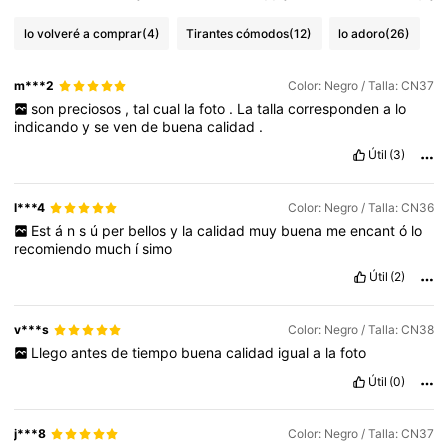
lo volveré a comprar
(4)
Tirantes cómodos
(12)
lo adoro
(26)
m***2
Color: Negro / Talla: CN37
son
preciosos
,
tal
cual
la
foto
.
La
talla
corresponden
a
lo
indicando
y
se
ven
de
buena
calidad
.
Útil
(3)
l***4
Color: Negro / Talla: CN36
Est
á
n
s
ú
per
bellos
y
la
calidad
muy
buena
me
encant
ó
lo
recomiendo
much
í
simo
Útil
(2)
v***s
Color: Negro / Talla: CN38
Llego
antes
de
tiempo
buena
calidad
igual
a
la
foto
Útil
(0)
j***8
Color: Negro / Talla: CN37