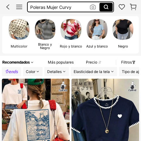
Poleras Mujer Curvy
Dazy Curvy
Blusas Curvy Mujer
Blanco y
Multicolor
Rojo y blanco
Azul y blanco
Negro
Negro
Recomendados
Más populares
Precio
Filtros
Color
Detalles
Elasticidad de la tela
Tipo de aj