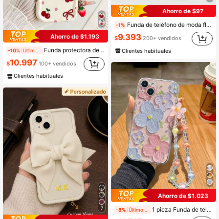
Ahorro de $97
Funda de teléfono de moda floral minimalista, funda de teléfono con soporte y patrón floral texturizado 3D en púrpura suave, compatible con Apple 16/16 Plus/16 Pro/16 Pro Max, 15/15 Plus/15 Pro/15 Pro Max, 14 Pro Max/14 Pro/14 Plus/14, 13 Pro Max/13 Pro/13/13 Mini, SE3/7/8/SE2, 12 Pro Max/12 Pro/12/12 Mini, 11 Pro Max/11 Pro/11/XR/XS Max/X/XS/7 Plus/8 Plus, y Y9S/Honor 9X/Honor 9X Pro, Nord N20 5G, Poco M3 Pro/Poco M4 Pro 5G/POCO X4 GT/Poco F3/12T, regalo de primavera, aniversario, cumpleaños, fiesta, celebración
-1%
9.393
Ahorro de $1.193
$
200+ vendidos
Funda protectora de teléfono minimalista y gruesa, con estilo, con bordes ondulados y de color beige, con brazalete desmontable con flores de cerezo, compatible con iPhone 17/17 Pro, 15 Pro Max, 16/16 Pro/16 Pro Max, 16 Plus, 15 XR/7/8, 15 Pro Max, 12 Pro Max, 13 Pro Max, 14 Pro Max, 13/14/11/12P/14
Clientes habituales
-10%
Últimos 2 días
10.997
$
100+ vendidos
Clientes habituales
Ahorro de $1.023
7
1 pieza Funda de teléfono con elementos florales de moda, con correa de muñeca con cuentas y pintura de flores en relieve, accesorio de pulsera floral, funda de teléfono a prueba de golpes y resistente al agua, compatible con iPhone 14 Pro Max, 13, 11, XR, Galaxy S24, A03s, A03core, A04, A12, A13, A14, A21s, A22, A23, A24, A32, A33, A34, versión internacional, no la versión nacional de primavera
-8%
Últimos 2 días