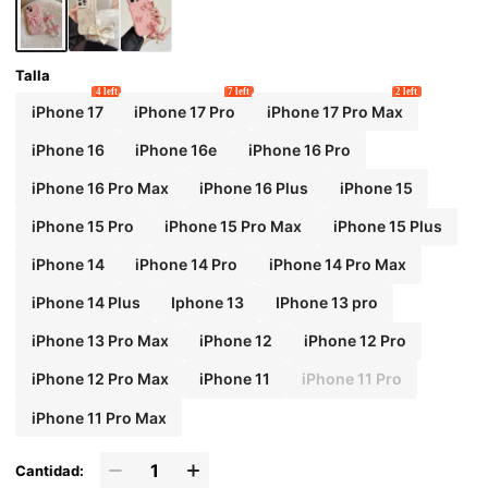
Pro/14/13/12/XR/11, cubierta protectora anti-
caída de moda para regalo de cumpleaños d
e mujer, fiesta de primavera
Talla
4 left
7 left
2 left
iPhone 17
iPhone 17 Pro
iPhone 17 Pro Max
iPhone 16
iPhone 16e
iPhone 16 Pro
iPhone 16 Pro Max
iPhone 16 Plus
iPhone 15
iPhone 15 Pro
iPhone 15 Pro Max
iPhone 15 Plus
iPhone 14
iPhone 14 Pro
iPhone 14 Pro Max
iPhone 14 Plus
Iphone 13
IPhone 13 pro
iPhone 13 Pro Max
iPhone 12
iPhone 12 Pro
iPhone 12 Pro Max
iPhone 11
iPhone 11 Pro
iPhone 11 Pro Max
Cantidad: