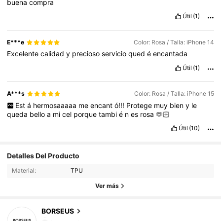
buena
compra
Útil
(1)
E***e
Color: Rosa / Talla: iPhone 14
Excelente
calidad
y
precioso
servicio
qued
é
encantada
Útil
(1)
A***s
Color: Rosa / Talla: iPhone 15
Est
á
hermosaaaaa
me
encant
ó!!!
Protege
muy
bien
y
le
queda
bello
a
mi
cel
porque
tambi
é
n
es
rosa
🫶🏻
Útil
(10)
Detalles Del Producto
Material:
TPU
Ver más
12K Seguidores
4,91
BORSEUS