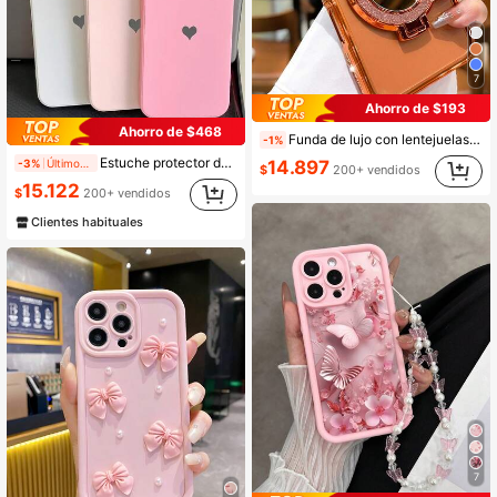
7
Ahorro de $193
Ahorro de $468
Funda de lujo con lentejuelas brillantes y protección de lente con chapado, anti-caídas, con espejo de maquillaje brillante y soporte de anillo, funda de teléfono de alta calidad a prueba de golpes, cubierta trasera compatible con iPhone 17 16E 15 14 13 12 11 X XS Max XR Pro Plus Galaxy S26 A02S -A07 A12-A17 A22-A26 A32-A36 A50-A56 S20-S25 Honor Magic Reno Smart
-1%
Estuche protector de teléfono con diseño de corazón sólido de 3 piezas, con elemento de corazón de moda minimalista blanco y rosa, a prueba de golpes, mate, con baño electrolítico, resistente al agua, a las caídas y a los arañazos, compatible con iPhone 16 Pro Max 15 14 Plus 13 12 11, regalo de primavera, regalo de aniversario
-3%
Últimos 2 días
14.897
$
200+ vendidos
15.122
$
200+ vendidos
Clientes habituales
7