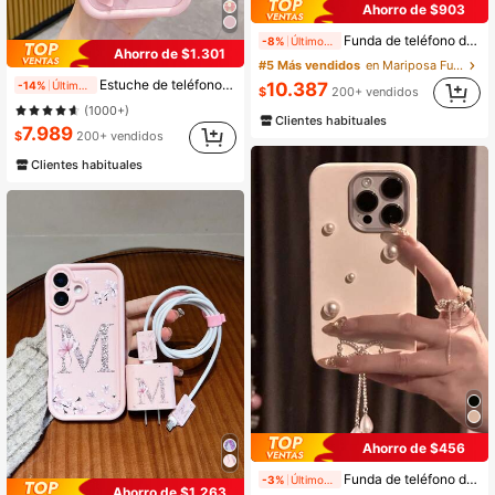
Ahorro de $903
Funda de teléfono de moda delgada y resistente a golpes con correa de muñeca recesiva pintada de mariposa, compatible con iPhone 16, 15, 15 Pro Max, 13, 14 Pro Max, 7, 8, 7 Plus, 8 Plus, 12 Pro Max, 13 Pro Max, 14 Pro Max, 13, 14, 11, 12, 14, resistente al agua y a los arañazos, para mujeres XS/S/XS MAX/78GES
-8%
Últimos 2 días
Ahorro de $1.301
#5 Más vendidos
en Mariposa Fundas para teléfonos
Estuche de teléfono de lujo con elemento de lazo rosa, moda 3D con perlas, 1 pieza, funda protectora a prueba de golpes compatible con Apple 16/16Pro/16E/15/14/13/12 Pro Max Plus/11/XR para mujeres, resistente al agua, a caídas y arañazos, versión internacional, regalo de cumpleaños de primavera para mamá
-14%
Últimos 2 días
10.387
$
200+ vendidos
(1000+)
Clientes habituales
7.989
$
200+ vendidos
Clientes habituales
Ahorro de $456
Funda de teléfono de silicona con perlas, lazo de moda, perlas falsas y decoración de strass color crema, suave, compatible con iPhone 16/15/14/13/12 Pro Max/11, elegante, brillante, a prueba de golpes, impermeable, anti-caídas, anti-arañazos, regalo de primavera, fiesta y cumpleaños
-3%
Últimos 2 días
Ahorro de $1.263