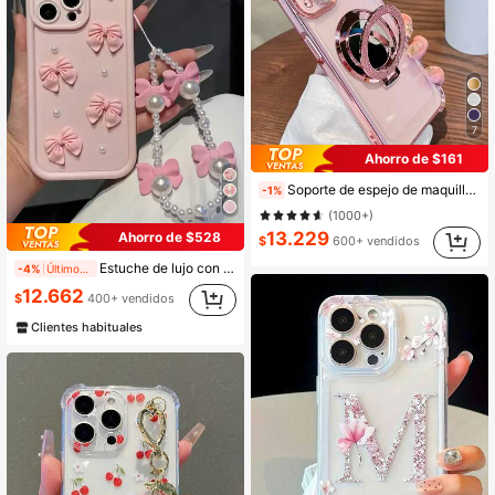
12K Seguidores
4,91
7
12K Seguidores
4,91
Ahorro de $161
Soporte de espejo de maquillaje magnético antideslizante transparente, compatible con iPhone 17/6/7/8/X/XS/XR/11/12/13/14/15/16e, Galaxy S22/23/24, A04/05/06/A07/A17/A14/A15/A16/A24/A25/A34, Note 7/8/9/10/11/12/13/14, 9/10/12/13C/14C/A5, Honor X, HW, C53 C55
-1%
12K Seguidores
4,91
(1000+)
13.229
Ahorro de $528
$
600+ vendidos
Estuche de lujo con elemento de lazo rosa, funda protectora de teléfono con lazo rosa 3D y pulsera de perlas falsas, compatible con iPhone 16/16PRO/16E/15 14 13 12 Pro Max Plus 11/XR, Series, regalo de cumpleaños de primavera para mujeres, funda protectora a prueba de golpes
-4%
Últimos 2 días
12.662
$
400+ vendidos
Clientes habituales