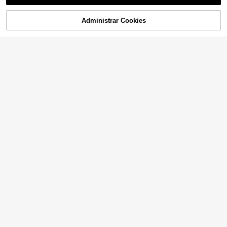
(1000+)
Administrar Cookies
AÑADIR A LA BOLSA
¡8% DE DESCUENTO!