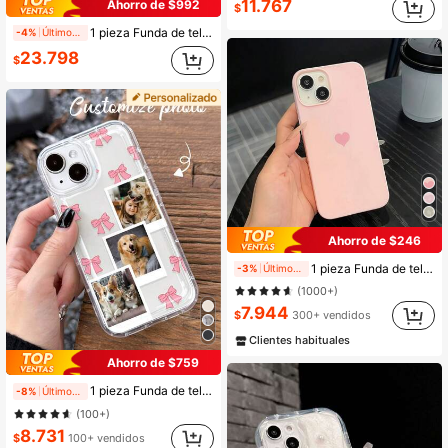
11.767
Ahorro de $992
$
1 pieza Funda de teléfono personalizada con lazo de tela de cobertura completa mate, diseño de letra de nombre personalizado, funda de teléfono de unicolor retro, estilo estético coquette, cubierta protectora para mujeres y niñas, compatible
-4%
Últimos 2 días
23.798
$
Ahorro de $246
1 pieza Funda de teléfono en forma de corazón de color rosa mate de TPU, personalizada compatible con iPhone 16 Pro Max, 17/16/15/14 Plus/13/12/11, regalo de primavera
-3%
Últimos 2 días
(1000+)
7.944
$
300+ vendidos
Clientes habituales
Ahorro de $759
1 pieza Funda de teléfono personalizada con lazo rosa lindo, a prueba de golpes y gruesa, con foto de mascota y diseño de dibujos animados, funda protectora de teléfono compatible con 11, 13, 15, 16 Pro Max, 2025phonecase, artículos de chica linda de primavera, funda personalizada
-8%
Últimos 2 días
(100+)
8.731
$
100+ vendidos