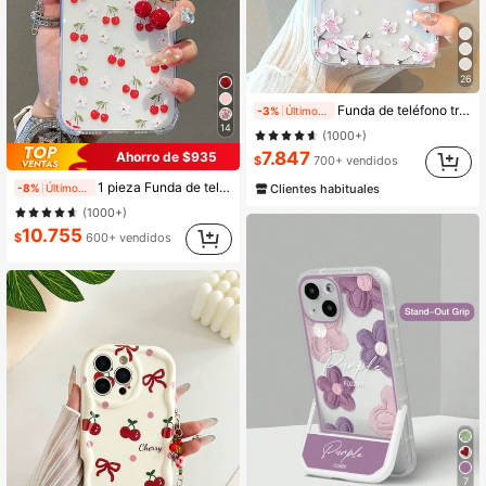
26
Funda de teléfono transparente a prueba de golpes con elementos de letra de TPU, letra floral personalizada M, compatible con iPhone 17 16 15 14 13 12 11 Pro Max, A55/54/53/52/51, S25/24/23/22/21 Ultra, regalo de cumpleaños
-3%
Últimos 2 días
14
(1000+)
7.847
Ahorro de $935
$
700+ vendidos
1 pieza Funda de teléfono transparente de unicolor con protección de cámara y patrón de cereza de dibujos animados lindo, con colgante de cereza, compatible con iPhone18/18Pro/17Promax/17/17Air/17pro/17promax/16/16Pro/16plus/16Promax/15/14/13/12/11/ 13, 14 Pro Max, 11 - Funda protectora de TPU suave a prueba de golpes y caídas
Clientes habituales
-8%
Últimos 2 días
(1000+)
10.755
$
600+ vendidos
7