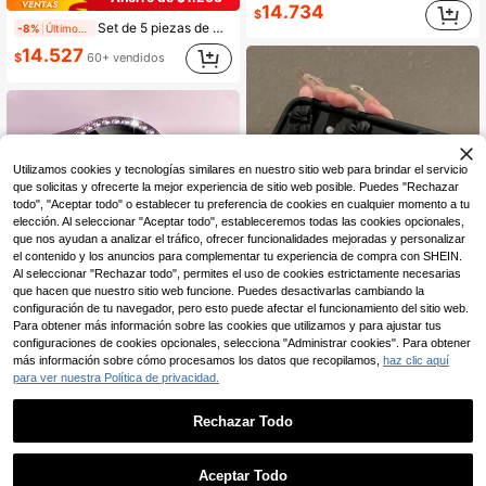
14.734
$
Set de 5 piezas de moda con elemento de letra rosa: Funda de teléfono + Protector de cable de datos, Patrón de letra M, Cubierta protectora de adaptador de carga rápida compatible con iPhone 7/8/7p/8p/X/Xs/Xr/Xsmax/11/11pro/11promax/12/12pro/12promax/12MINI/13/13pro/13promax/13MINI/14/14pro/14plus/14promax/15/15pro/15plus/15promax/16/16pro/16plus/16promax/17/17pro/17promax/17AIR, regalo de cumpleaños de primavera
-8%
Últimos 2 días
14.527
$
60+ vendidos
Utilizamos cookies y tecnologías similares en nuestro sitio web para brindar el servicio
que solicitas y ofrecerte la mejor experiencia de sitio web posible. Puedes "Rechazar
todo", "Aceptar todo" o establecer tu preferencia de cookies en cualquier momento a tu
elección. Al seleccionar "Aceptar todo", estableceremos todas las cookies opcionales,
que nos ayudan a analizar el tráfico, ofrecer funcionalidades mejoradas y personalizar
el contenido y los anuncios para complementar tu experiencia de compra con SHEIN.
Al seleccionar "Rechazar todo", permites el uso de cookies estrictamente necesarias
que hacen que nuestro sitio web funcione. Puedes desactivarlas cambiando la
configuración de tu navegador, pero esto puede afectar el funcionamiento del sitio web.
6
Para obtener más información sobre las cookies que utilizamos y para ajustar tus
Ahorro de $426
configuraciones de cookies opcionales, selecciona "Administrar cookies". Para obtener
más información sobre cómo procesamos los datos que recopilamos,
haz clic aquí
1 Pieza Funda de Teléfono Móvil con Cadena de Cinturón de Perlas y Lazo Rosa Todo Incluido Anti-Caída Compatible con IPhone 16/15 PRO MAX/15 PLUS/15 PRO/15/14 PRO MAX/14 PLUS/14 PRO/14/13 PRO MAX/13 PRO/13/12 PRO MAX/12 PRO/12 PRO MAX/11 PRO/11/XS MAX/XR Funda Protectora Transparente a Prueba de Golpes con Lazo de Perlas Falsas Rosas Compatible con Samsung Galaxy A14 A34 A54 A15 A25 A35 A55 S23 S23Plus S23ultra S23fe S24 S24plus S24ultra S24fe S25 S25plus S25ultra
-3%
Últimos 2 días
para ver nuestra Política de privacidad.
8
(1000+)
#2 Más vendidos
en Diamante Protectores de lentes
3 piezas Película protectora de lente de cámara con cristales de colores para Apple 17/17Air/17pro/17promax/16/16pro/16plus/16promax/16 14 Pro 6.1 Pulgadas /14 Pro Max 6.7 Pulgadas, Cubierta de cámara de vidrio templado con diamantes artificiales brillantes para Apple 14 Pro Max /14 Pro/15/15Promax/15Pro [Ajuste perfecto] - Diamante artificial multicolor
13.764
Rechazar Todo
(1000+)
$
300+ vendidos
#2 Más vendidos
#2 Más vendidos
en Diamante Protectores de lentes
en Diamante Protectores de lentes
(1000+)
(1000+)
7.190
$
400+ vendidos
Aceptar Todo
#2 Más vendidos
en Diamante Protectores de lentes