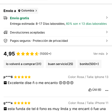
Envío a
Colombia
Envío gratis
Entrega estimada:
8-17 Días laborables,
60% son ≤ 13 días laborables
Devoluciones aceptadas
Pagos seguros · Protección de privacidad
4,95
(1000+)
Ver más
lo volveré a comprar
(31)
buen servicio
(25)
bonito
(500+)
p***6
Color: Rosa / Talla: Iphone 13
Excelente
dise
ñ
o
me
encanto
😍😍😍😍
Útil
(6)
g***a
Color: Rosa / Talla: iPhone 11
esta
funda
de
tel
é
fono
es
muy
linda
y
me
encant
ó
fue
una