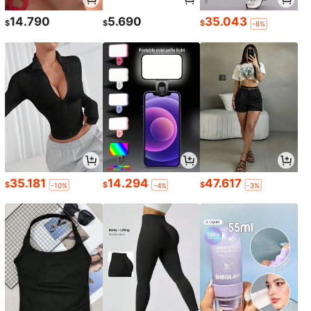
14.790
5.690
35.043
$
$
$
-8%
35.181
14.294
47.617
$
$
$
-10%
-4%
-3%