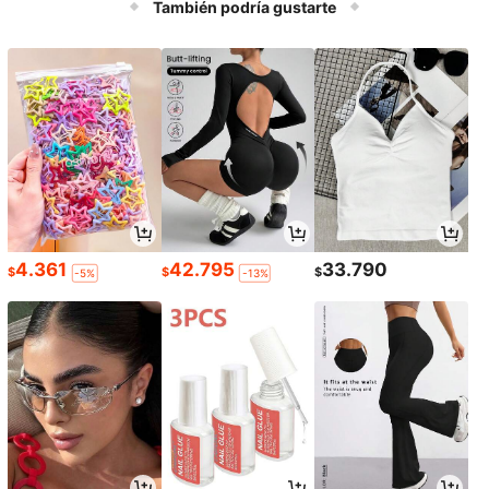
También podría gustarte
c, Regalo Perfecto para Amantes de
la Comida y Profesionales Ocupado
s
4.361
42.795
33.790
$
$
$
-5%
-13%