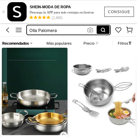
Ollas Para Camping
SHEIN-MODA DE ROPA
×
Olla Para Palomitas
CONSIGUE
Descarga la APP para más ventajas exclusivas
(2,460)
Máquina Para Hacer Palomitas De Maíz
Olla Palomera
Tupper
Recomendados
Más populares
Precio
Filtros
Ollas Para Camping
Olla Para Palomitas
Establecido hace 1 año
Solo quedan 2