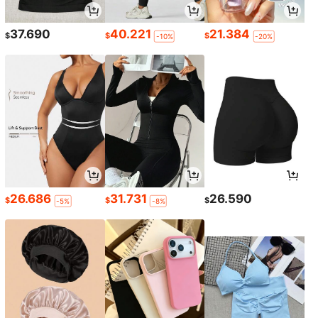
37.690
40.221
21.384
$
$
$
-10%
-20%
26.686
31.731
26.590
$
$
$
-5%
-8%