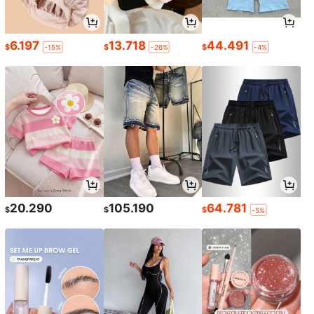
6.197
13.718
44.491
$
$
$
-15%
-26%
-4%
20.290
105.190
64.781
$
$
$
-5%