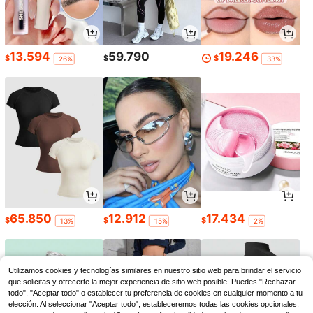
13.594
59.790
19.246
$
$
$
-26%
-33%
65.850
12.912
17.434
$
$
$
-13%
-15%
-2%
Utilizamos cookies y tecnologías similares en nuestro sitio web para brindar el servicio
que solicitas y ofrecerte la mejor experiencia de sitio web posible. Puedes "Rechazar
todo", "Aceptar todo" o establecer tu preferencia de cookies en cualquier momento a tu
elección. Al seleccionar "Aceptar todo", estableceremos todas las cookies opcionales,