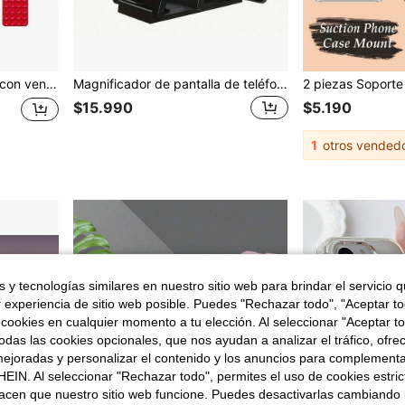
teligentes y tabletas, Android e iOS, excelente regalo para familiares y amigos, accesorio para teléfono
Magnificador de pantalla de teléfono 3D - Magnificador HD de doble pantalla con soporte portátil de manos libres, adecuado para teléfonos inteligentes/tabletas, amplifica videos, transmisiones en vivo y trabajo
$15.990
$5.190
1
otros vended
 y tecnologías similares en nuestro sitio web para brindar el servicio qu
r experiencia de sitio web posible. Puedes "Rechazar todo", "Aceptar t
 cookies en cualquier momento a tu elección. Al seleccionar "Aceptar to
das las cookies opcionales, que nos ayudan a analizar el tráfico, ofre
ejoradas y personalizar el contenido y los anuncios para complementa
EIN. Al seleccionar "Rechazar todo", permites el uso de cookies estri
acen que nuestro sitio web funcione. Puedes desactivarlas cambiando 