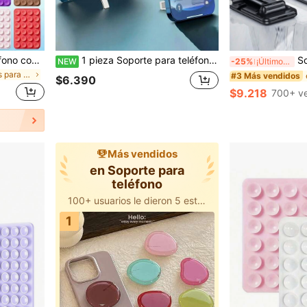
48 piezas Soporte de teléfono con ventosa doble cara, 24 ventosas por cada lado, desmontable, impermeable, rotación de 360°, adecuado para pared de baño, espejo de vidrio, tocador, cualquier superficie lisa, no apto para paredes rugosas, se adapta a todos los teléfonos y mini tabletas
1 pieza Soporte para teléfono móvil ultra delgado y minimalista, soporte adhesivo mini, soporte plegable y flexible, portátil compatible con iPhone, teléfono Android, regalo para cumpleaños, familia, amigos, soporte para teléfono, accesorios para teléfono
Soporte de teléfono giratorio 360°, plegable, base ajustable 
NEW
-25%
¡Últimos 2 días
en Soportes para teléfono
#3 Más vendidos
$6.390
$9.218
700+ v
Más vendidos
en Soporte para
teléfono
100+ usuarios le dieron 5 estrellas
1