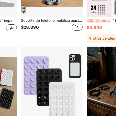
plástico para baño, cortina de ducha impermeable para baño
Soporte de teléfono metálico ajustable, soporte universal de teléfono duradero (adecuado para transmisión en vivo, clases en línea, vlogging, etc.) - Regalo de Ramadán/Eid, Regalo de Pascua, Soporte de teléfono inteligente, Soporte organizador de teléfono - Múltiples estilos y colores
48 pares de soportes para
-3%
¡Últimos 3 días
$28.890
$4.840
9
otros vended