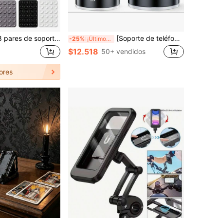
 teléfono con ventosa de doble cara, desmontables y giratorios 360°, adecuados para paredes lisas o vidrio, no aptos para paredes rugosas, perfectos como regalos de cumpleaños para familiares y amigos
[Soporte de teléfono con ventosa fuerte] Soporte de teléfono magnético de vacío con liberación de aire de un solo clic, portátil y fácil de usar, succión fuerte, plegable y extensible, adecuado para vidrio de coche y pantallas, con conmutación de adsorción de doble cara. Recordatorio: Solo apto para instalación y uso en superficies lisas. Compatible con teléfonos y Android, regalo de cumpleaños, accesorio de coche para familia y amigos, soporte de teléfono para coche.
-25%
¡Últimos 2 días
$12.518
50+ vendidos
ores