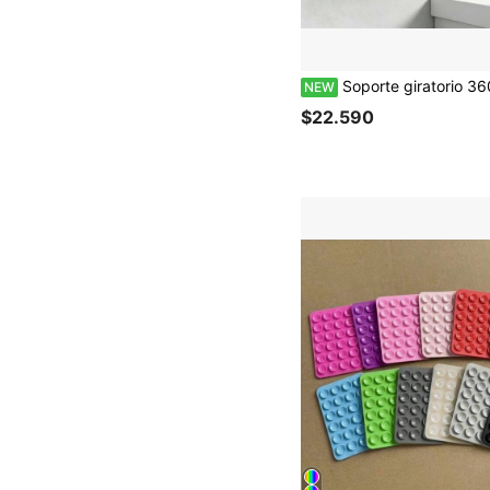
Soporte giratorio 360° impermeable para teléfono de ducha - Soporte de pantalla táctil transparente antiniebla, adecuado para baño y tocador, cortina de ducha de 
NEW
$22.590