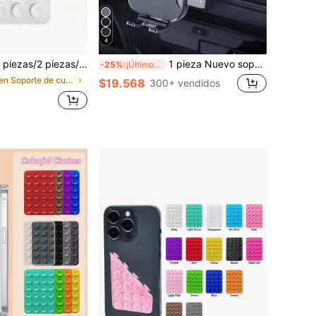
4
elos de teléfono, soporte de ventosa para funda de teléfono, soporte adhesivo de manos libres para teléfono, soporte de espejo para dedo de teléfono para selfies y videos
1 pieza Nuevo soporte para teléfono en rejilla de ventilación del coche, soporte de navegación ajustable con ventosa de bloqueo automático compatible con teléfonos Android, regalo para cumpleaños, familia, amigos para soporte de teléfono en rejilla de ventilación de verano, accesorios para coche, soporte para teléfono de coche, viaje por carretera
-25%
¡Últimos 2 días
en Soporte de cuello de cisne para teléfono
$19.568
300+ vendidos