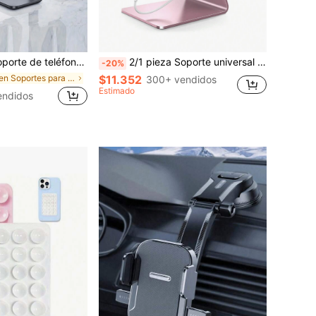
de escritorio compatible con iPhone 15/15 Pro/15 Pro Max/14/13 Mini/13/13 Pro Max/12 Mini/12/12 Pro/12 Pro Max/11/11 Pro/11 Pro Max/Xs/Xs Max/XR/X/8/7, Galaxy S22 Ultra/S22+/S22/S21/S21+/S20/S20 Ultra/S10/S10+/S9/S9+, Galaxy Note 30/20+/10+/10/30s/4 A90/5 A60/5 A80, Switch y todos los teléfonos inteligentes compatibles con , teléfonos Android, regalo para cumpleaños, familia, amigos, accesorios de teléfono para cumpleaños, resistente y de alta capacidad de carga
2/1 pieza Soporte universal de metal para teléfono/tableta, antideslizante y a prueba de golpes, adecuado para transmisión en vivo, ángulo ajustable, para ver películas y cargar, accesorio de escritorio creativo
-20%
en Soportes para teléfono
$11.352
300+ vendidos
Estimado
endidos