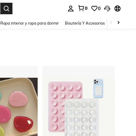
0
0
a. Press Enter to select.
Ropa interior y ropa para dormir
Bisutería Y Accesorios
Zapatos
H