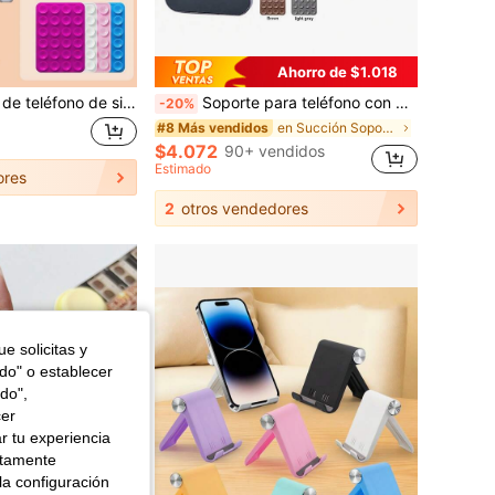
Ahorro de $1.018
2 piezas Soporte de teléfono de silicona con 48 ventosas de silicona, diseño antideslizante de doble cara, adecuado para baño, vidrio, tocador y otras superficies lisas. Puerto de carga reservado. No apto para superficies rugosas. Compatible con iPhone, teléfonos Android y. Incluye pegatina de ventosa autoadhesiva para teléfono y pegatina para batería externa.
Soporte para teléfono con ventosa doble cara, soporte de teléfono adhesivo de silicona antideslizante y lavable
-20%
en Succión Soportes para teléfono
#8 Más vendidos
$4.072
90+ vendidos
Estimado
ores
2
otros vendedores
e solicitas y
odo" o establecer
do",
cer
r tu experiencia
ctamente
la configuración