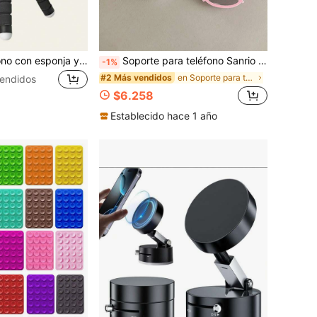
Soporte de teléfono con esponja y clip en forma de E, con clip anular adicional y luz de relleno, compra uno y llévate otro gratis, trípode de teléfono extensible de aleación de aluminio antideslizante, plegable y flexible
Soporte para teléfono Sanrio Hello Kitty con espejo adhesivo, pegatina de espejo con lazo, gato de dibujos animados, estilo INS, soporte retráctil para teléfono
-1%
en Soporte para teléfono
#2 Más vendidos
endidos
$6.258
Establecido hace 1 año