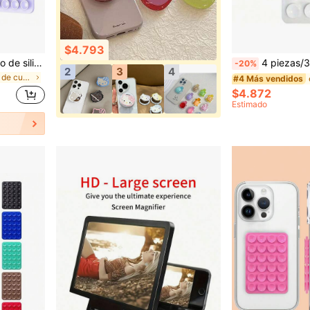
$4.793
1 pieza Soporte de teléfono de silicona de doble cara con ventosa, compatible con iPhone y Android, ángulo ajustable y diseño compacto, ideal para maquillaje, baile, fitness, yoga, ducha, ver programas, perfecto para videos y selfies, gran regalo para amigos y cumpleaños
4 piezas/3 piezas/2 piezas/1 pieza Soporte adhesivo de silicona para teléfono, compatible con todos los mod
-20%
2
3
4
en Soporte de cuello de cisne para teléfono
#4 Más vendidos
$4.872
Estimado