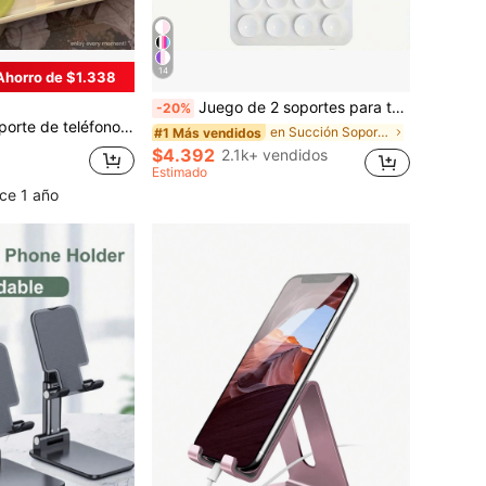
14
Ahorro de $1.338
Juego de 2 soportes para teléfono con ventosa de silicona, base adhesiva impermeable, compatible con la mayoría de teléfonos, agarre universal para selfies y videos, blanco y rosa claro, regalo de San Valentín, manos libres
-20%
e dibujos animados, compatible con iPhone, Honor, Android, regalo para cumpleaños, familia, amigos, para baño, cocina, regalos de cumpleaños, accesorios de teléfono con alta capacidad de carga
en Succión Soportes para teléfono
#1 Más vendidos
$4.392
2.1k+ vendidos
Estimado
ce 1 año