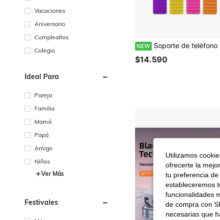
Vacaciones
Aniversario
Cumpleaños
Soporte de teléfono con ventosas de doble cara, 24 ventosas por lado, desmontable, resistente al agua, rotación de 360°, adecuado para superficies lisas como paredes de baño, espejos de vidrio, tocadores, no apto para paredes rugosas, compatible con todos los teléfonos in
NEW
Colegio
$14.590
Ideal Para
Pareja
Familia
Mamá
Papá
Amigo
Utilizamos cookies
Niños
ofrecerte la mejo
Ver Más
tu preferencia de
estableceremos to
funcionalidades m
Festivales
de compra con SH
necesarias que h