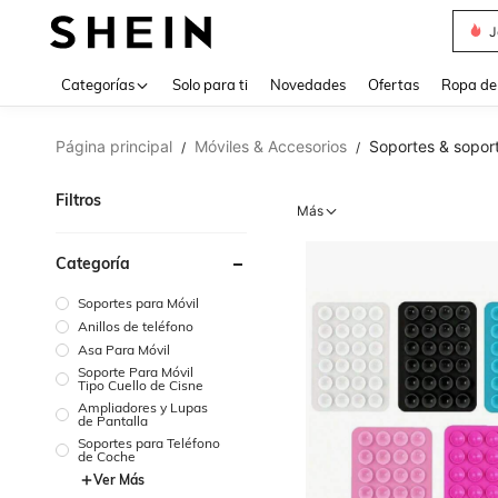
J
Use up 
Categorías
Solo para ti
Novedades
Ofertas
Ropa de
Página principal
Móviles & Accesorios
Soportes & soport
/
/
Filtros
Más
Categoría
Soportes para Móvil
Anillos de teléfono
Asa Para Móvil
Soporte Para Móvil
Tipo Cuello de Cisne
Ampliadores y Lupas
de Pantalla
Soportes para Teléfono
de Coche
Ver Más