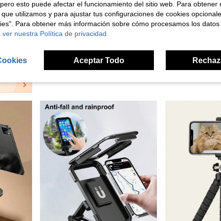
pero esto puede afectar el funcionamiento del sitio web. Para obtener
 que utilizamos y para ajustar tus configuraciones de cookies opcional
kies". Para obtener más información sobre cómo procesamos los datos
 ver nuestra Política de privacidad.
 estable, adecuado para navegación de coche, cocina, sala de estar, baño y uso al aire libre
Soporte plegable para teléfono, adecuado para iPhone, teléfonos Android, regalo de cumpleaños, soporte de teléfono para familiares y amigos, accesorios para teléfono
Soporte magnético de silicona para teléfono con bloques de co
NEW
Cookies
Aceptar Todo
Rechaz
$13.190
100+ vendidos
$14.890