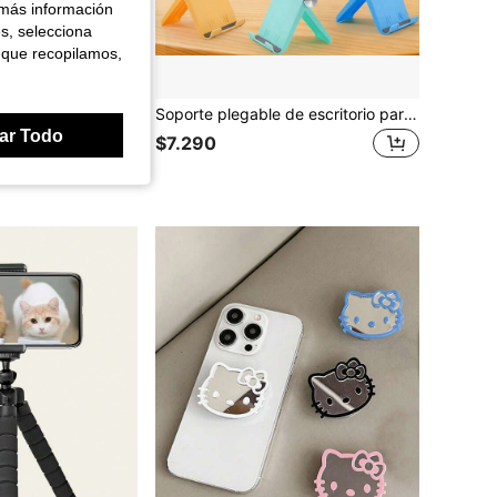
 más información
es, selecciona
 que recopilamos,
lor macaron, pegatina trasera adhesiva, soporte de escritorio con cojín de aire plegable
Soporte plegable de escritorio para teléfono, soporte simple para teléfono y tableta
ar Todo
$7.290