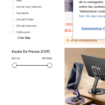
Más
de tu navegador, 
sobre las cookies
Día de San Valentín
"Administrar coo
Navideño
haz clic aquí para
Día del Padre
Soporte magnético para teléfono para todos los coches y teléfonos, base con ventosa de succión, rotación de 360°, agarre magnético
-25%
¡Últimos 2 días
Día del Maestro
Administrar 
$12.743
200+ vendidos
Halloween
Ver Más
8
otros vendedores
Escala De Precios (COP)
$
3116
$
97890