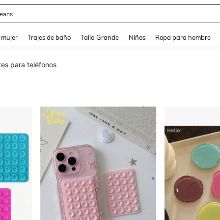
eans
and down arrow keys to navigate search Búsqueda reciente and Busca y Encuentr
 mujer
Trajes de baño
Talla Grande
Niños
Ropa para hombre
es para teléfonos