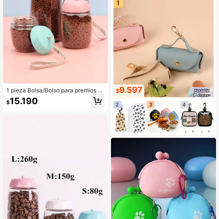
1
9.597
1 pieza Bolsa/Bolso para premios d
$
e mascotas de color aleatorio, para
15.190
$
pasear al perro
2
3
4