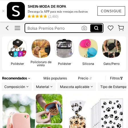
Perros
SHEIN-MODA DE ROPA
×
Mascotas
CONSIGUE
Descarga la APP para más ventajas exclusivas
(2,460)
Bolsa Premios Perro
Accesorios Para Perros
Porta Premios Perro
Policloruro de
Poliéster
Poliéster
Silicona
Gato/Perro
vinilo
Recomendados
Más populares
Precio
Filtros
Composición
Material
Mascota aplicable
Tipo de Estampa