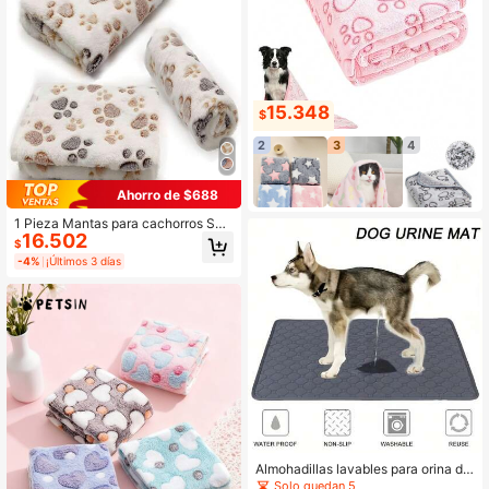
15.348
$
2
3
4
Ahorro de $688
1 Pieza Mantas para cachorros Sup
16.502
er Suaves Cálidas Estera de Sueño
$
con Estampado de Pata Manta Esp
-4%
¡Últimos 3 días
onjosa Premium de Franela Manta d
e Tiro para Perros Pequeños Cacho
rro Gato
Almohadillas lavables para orina de
mascotas, almohadillas para cama
Solo quedan 5