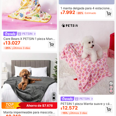
1 manta delgada para 4 estaciones
7.992
universal para mascotas, manta par
$
-20%
Estimado
a perro, manta para gato, abrigador
para mascotas, material de la esteril
la para nido de mascota suave y del
icado, disponible en 4 tamaños ade
cuados para mascotas de diferente
s tipos físicos. Es una manta delgad
PETSIN
a.
Care Bears X PETSIN 1 pieza Mant
13.027
a universal para perros y gatos con
$
estampado lindo de oso, cálida y ap
-25%
¡Últimos 3 días
ta para las cuatro estaciones
PETSIN
PETSIN 1 pieza Manta suave y cáli
Ahorro de $7.678
12.572
da con estampado de pata rosa par
$
a gatos y perros
Manta impermeable para mascotas,
-15%
¡Últimos 3 días
funda reversible a prueba de líquido