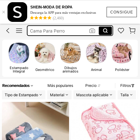
Cobija Para Perro
SHEIN-MODA DE ROPA
×
Mascotas
CONSIGUE
Descarga la APP para más ventajas exclusivas
(2,460)
Cama Para Perro
Perros
Cobijas Para Perritos
Cobija Para Perro
Estampado
Dibujos
Geométrico
Animal
Poliéster
Integral
animados
Recomendados
Más populares
Precio
Filtros
Tipo de Estampado
Material
Mascota aplicable
Talla