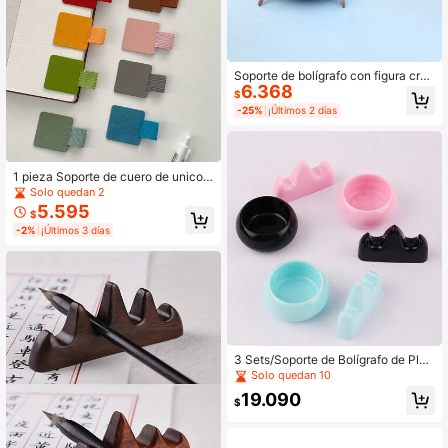
Soporte de bolígrafo con figura crea
6.368
tiva de cangrejo levantador de pesa
$
s, organizador de escritorio, soporte
-25%
¡Últimos 2 días
de papelería
1 pieza Soporte de cuero de unicolo
r y marcador de páginas, marcador
Solo quedan 2
de páginas portátil minimalista y elá
5.595
$
stico antiperidida, adecuado para e
-2%
¡Últimos 3 días
studiantes, oficina, planificador, cua
derno
3 Sets/Soporte de Bolígrafo de Plás
tico + Soporte de Pincel (3 Colores)
Solo quedan 10
Adecuado para Exhibición de Sopor
19.090
te de Bolígrafo con Forma de Monta
$
ña, Taza de Lavado de Bolígrafo -
Caja de Almacenamiento Portátil de
Caligrafía y Pincel, Adecuado para