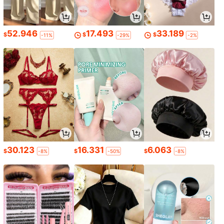
52.946
17.493
33.189
$
$
$
-11%
-29%
-2%
30.123
16.331
6.063
$
$
$
-8%
-50%
-8%