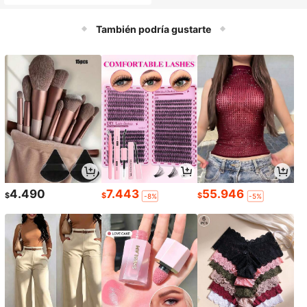
oración de escritorio de oficina, tam
bién adecuado como almacenamie
nto de soporte para bolígrafos, se a
También podría gustarte
dapta a la mayoría de las formas de
bolígrafos, regalo de vuelta a la esc
uela
4.490
7.443
55.946
$
$
$
-8%
-5%