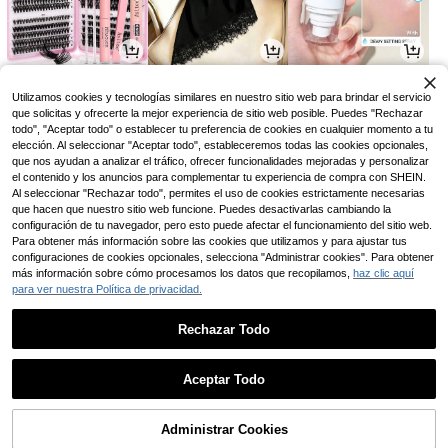
5.958
31.590
21.384
$
$
$
-1%
-20%
Utilizamos cookies y tecnologías similares en nuestro sitio web para brindar el servicio
que solicitas y ofrecerte la mejor experiencia de sitio web posible. Puedes "Rechazar
todo", "Aceptar todo" o establecer tu preferencia de cookies en cualquier momento a tu
elección. Al seleccionar "Aceptar todo", estableceremos todas las cookies opcionales,
que nos ayudan a analizar el tráfico, ofrecer funcionalidades mejoradas y personalizar
el contenido y los anuncios para complementar tu experiencia de compra con SHEIN.
Al seleccionar "Rechazar todo", permites el uso de cookies estrictamente necesarias
que hacen que nuestro sitio web funcione. Puedes desactivarlas cambiando la
configuración de tu navegador, pero esto puede afectar el funcionamiento del sitio web.
Para obtener más información sobre las cookies que utilizamos y para ajustar tus
configuraciones de cookies opcionales, selecciona "Administrar cookies". Para obtener
más información sobre cómo procesamos los datos que recopilamos,
haz clic aquí
para ver nuestra Política de privacidad.
61.890
4.490
8.895
$
$
$
-50%
Rechazar Todo
1
0
Aceptar Todo
Administrar Cookies
Volver al principio