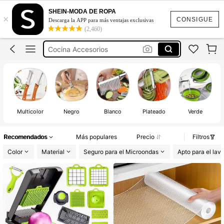
Cocina
SHEIN-MODA DE ROPA
×
Hogar
CONSIGUE
Descarga la APP para más ventajas exclusivas
(2,460)
Cocina Y Hogar
Cocina Accesorios
Utensilios De Cocina
Cocina
Multicolor
Negro
Blanco
Plateado
Verde
Recomendados
Más populares
Precio
Filtros
Color
Material
Seguro para el Microondas
Apto para el lava