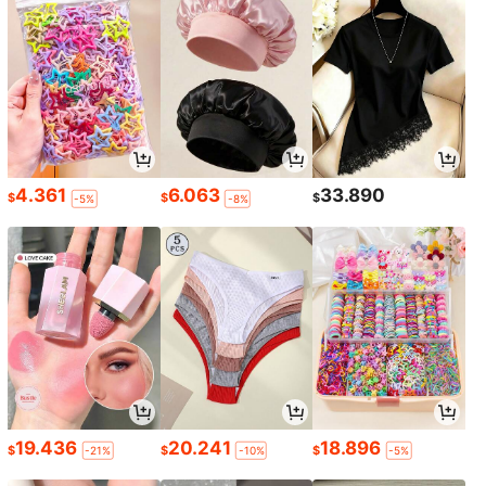
4.361
6.063
33.890
$
$
$
-5%
-8%
19.436
20.241
18.896
$
$
$
-21%
-10%
-5%