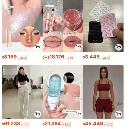
8.159
18.176
3.449
$
$
$
-33%
-37%
-28%
61.238
21.384
45.446
$
$
$
-4%
-20%
-17%