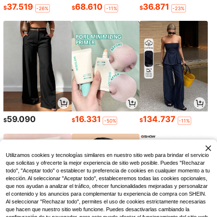
37.519
68.610
36.871
$
$
$
-26%
-11%
-23%
59.090
16.331
134.737
$
$
$
-50%
-11%
Utilizamos cookies y tecnologías similares en nuestro sitio web para brindar el servicio
que solicitas y ofrecerte la mejor experiencia de sitio web posible. Puedes "Rechazar
todo", "Aceptar todo" o establecer tu preferencia de cookies en cualquier momento a tu
elección. Al seleccionar "Aceptar todo", estableceremos todas las cookies opcionales,
que nos ayudan a analizar el tráfico, ofrecer funcionalidades mejoradas y personalizar
el contenido y los anuncios para complementar tu experiencia de compra con SHEIN.
Al seleccionar "Rechazar todo", permites el uso de cookies estrictamente necesarias
que hacen que nuestro sitio web funcione. Puedes desactivarlas cambiando la