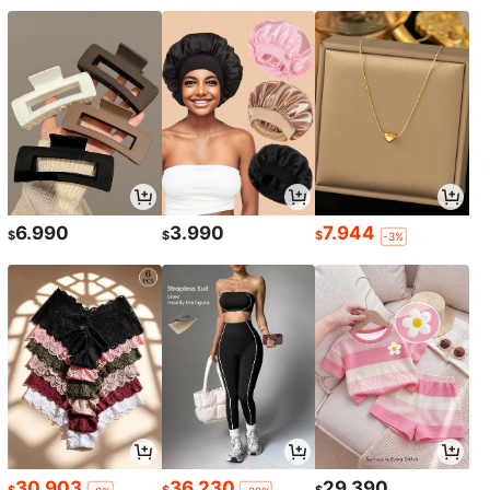
6.990
3.990
7.944
$
$
$
-3%
30.903
36.230
29.390
$
$
$