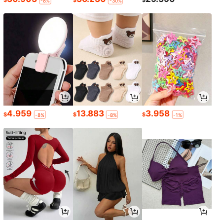
-8%
-30%
4.959
13.883
3.958
$
$
$
-8%
-8%
-1%