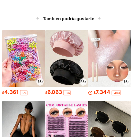
También podría gustarte
4.361
6.063
7.344
$
$
$
-5%
-8%
-40%