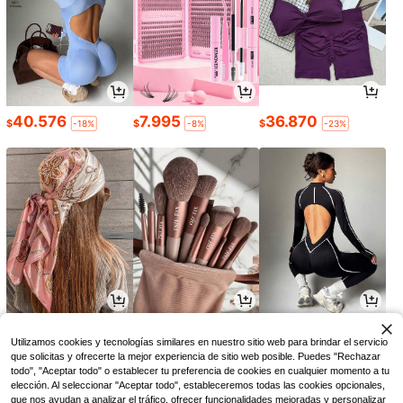
40.576
7.995
36.870
$
$
$
-18%
-8%
-23%
10.390
13.147
69.790
$
$
$
-8%
Utilizamos cookies y tecnologías similares en nuestro sitio web para brindar el servicio
que solicitas y ofrecerte la mejor experiencia de sitio web posible. Puedes "Rechazar
todo", "Aceptar todo" o establecer tu preferencia de cookies en cualquier momento a tu
elección. Al seleccionar "Aceptar todo", estableceremos todas las cookies opcionales,
que nos ayudan a analizar el tráfico, ofrecer funcionalidades mejoradas y personalizar