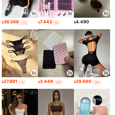
36.569
7.443
4.490
$
$
$
-15%
-8%
27.891
3.449
29.940
$
$
$
-7%
-28%
-26%