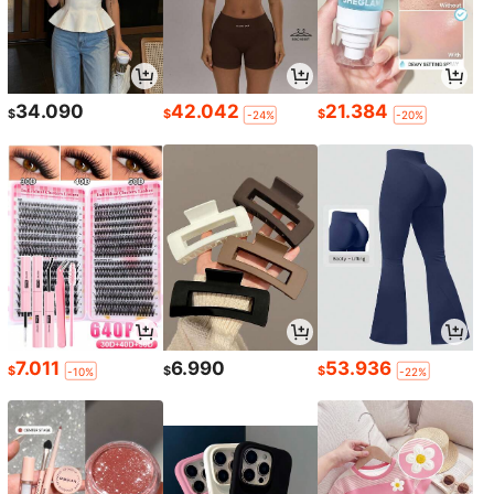
34.090
42.042
21.384
$
$
$
-24%
-20%
7.011
6.990
53.936
$
$
$
-10%
-22%