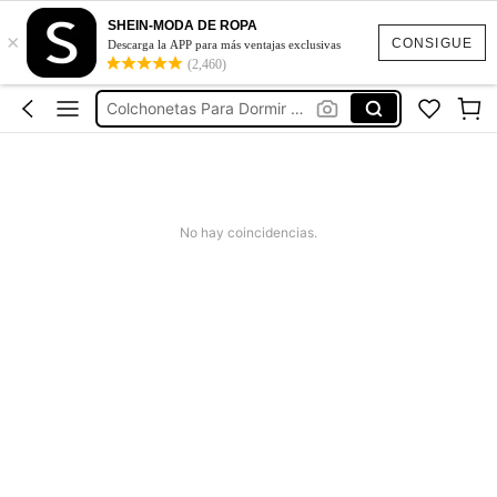
Colchón Para Camilla De Spa
SHEIN-MODA DE ROPA
×
Colchoneta
CONSIGUE
Descarga la APP para más ventajas exclusivas
(2,460)
Colchoneta Individual
Colchonetas Para Dormir En El Suelo
Colchoneta Para Dormir En El Piso
Colchón Para Camilla De Spa
Colchoneta
No hay coincidencias.