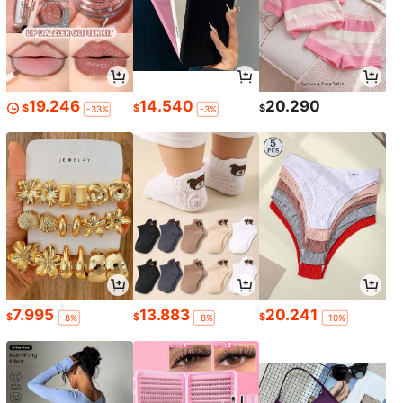
19.246
14.540
20.290
$
$
$
-33%
-3%
7.995
13.883
20.241
$
$
$
-8%
-8%
-10%