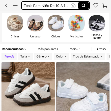
Tenis Para Niño De 10 A 12 Años
Zapatos Para Mujer
Tenis
Blanco y
Chicas
Unisexo
Chicos
Multicolor
A
Negro
Recomendados
Más populares
Precio
Filtros
Talla
Género
Color
Tipo de Estampado
E